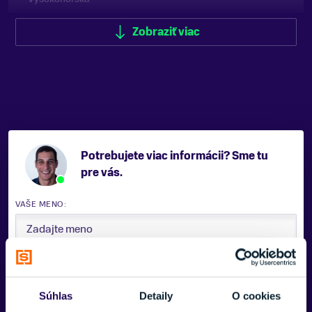
VÝŠKA OBUVI
Zobraziť viac
Vysoká
ZNAČKA
Helly Hansen
Zobraziť menej
Potrebujete viac informácii? Sme tu
pre vás.
VAŠE MENO:
E-MAIL:
Súhlas
Detaily
O cookies