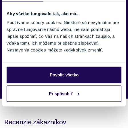
TELEFÓNNE ČÍSLO:
Aby všetko fungovalo tak, ako má...
Používame súbory cookies. Niektoré sú nevyhnutné pre
správne fungovanie nášho webu, iné nám pomáhajú
SPRÁVA:
lepšie spoznať, čo Vás na našich stránkach zaujalo, a
vďaka tomu ich môžeme priebežne zlepšovať.
Nastavenia cookies môžete kedykoľvek zmeniť.
Náš špecialista vám, čo najskôr zavolá ohľadom tohto
Povoliť všetko
produktu.
Prispôsobiť
Recenzie zákazníkov