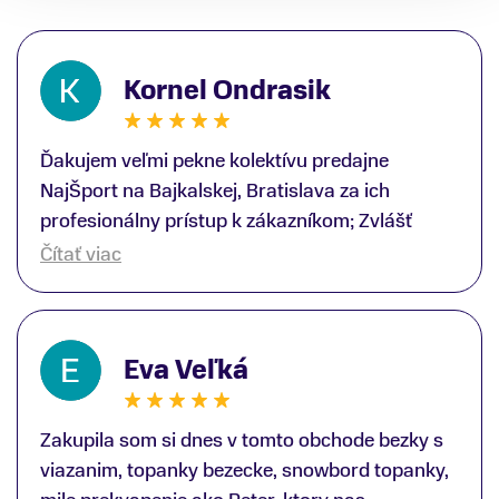
Kornel Ondrasik
Ďakujem veľmi pekne kolektívu predajne
NajŠport na Bajkalskej, Bratislava za ich
profesionálny prístup k zákazníkom; Zvlášť
ďakujem špecialistovi Martinovi Gunišovi za
Čítať viac
jeho odbornú pomoc pri kúpe nových lyží a
lyžiarskej obuvi, ako aj prilby.. všetko značka
Atomic; Pán Martin Guniš mi svojou
Eva Veľká
odbornosťou otvoril nové obzory a dozvedel
som sa, vďaka jeho profesionálnemu prístupu k
zákazníkovi, up-to-date informácie o nových
Zakupila som si dnes v tomto obchode bezky s
trendoch v lyžiarských technológiách; Z
viazanim, topanky bezecke, snowbord topanky,
predajne NajŠport som odchádzal s nakúpom