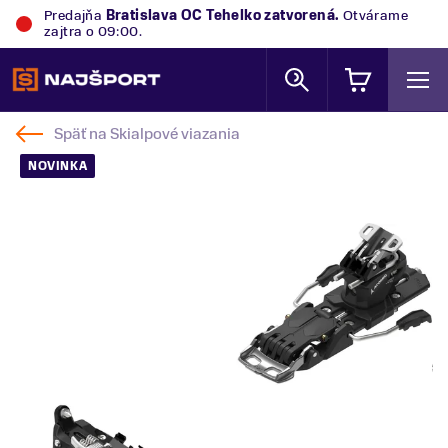
Predajňa
Bratislava OC Tehelko
zatvorená.
Otvárame
zajtra o 09:00.
Späť na
Skialpové viazania
NOVINKA