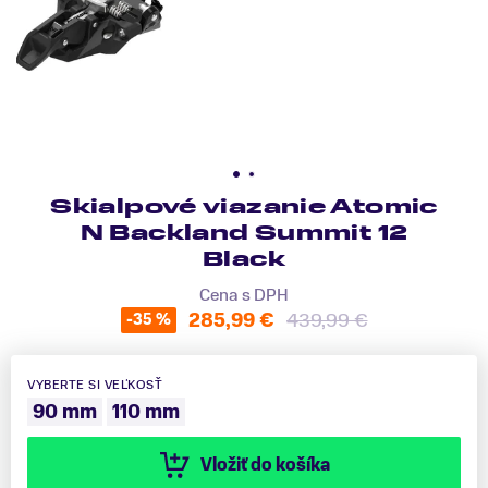
Skialpové viazanie Atomic
N Backland Summit 12
Black
Cena s DPH
285,99 €
439,99 €
-35 %
VYBERTE SI VEĽKOSŤ
90 mm
110 mm
Vložiť do košíka