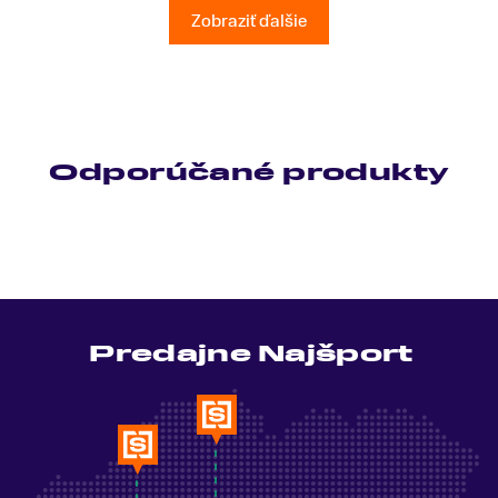
Ešte raz ďakujem.
Zobraziť ďalšie
Odporúčané produkty
Predajne Najšport