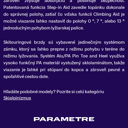
zároveň zvyšuje absorpciu a posilňuje bezpečnosť.
Patentovaná funkcia Step-in Aid zavedie topánku dokonale
do správnej polohy, zatiaľ čo vďaka funkcii Climbing Aid je
možné viazanie ľahko nastaviť do polohy 0 °, 7 °, alebo 13 °
jednoduchým pohybom lyžiarskej palice.
Skitouringové brzdy sú vybavené jedinečným systémom
zámku, ktorý sa ľahko prepne z režimu pohybu v teréne do
režimu lyžovania. Systém Alu/PA Pin Toe and Heel využíva
vysoko funkčný PA materiál vystužený sklolaminátom, takže
viazanie je ľahké pri stúpaní do kopca a zároveň pevné a
spoľahlivé cestou dole.
Hľadáte podobné modely? Pozrite si celú kategóriu
Skialpinizmus
PARAMETRE