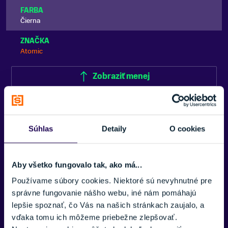
FARBA
Čierna
ZNAČKA
Atomic
Zobraziť menej
Súhlas
Detaily
O cookies
Aby všetko fungovalo tak, ako má...
Potrebujete viac informácii? Sme tu
pre vás.
Používame súbory cookies. Niektoré sú nevyhnutné pre
správne fungovanie nášho webu, iné nám pomáhajú
VAŠE MENO:
lepšie spoznať, čo Vás na našich stránkach zaujalo, a
vďaka tomu ich môžeme priebežne zlepšovať.