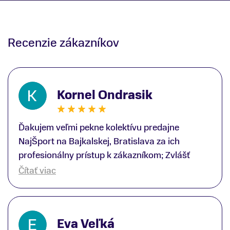
Recenzie zákazníkov
Kornel Ondrasik
Ďakujem veľmi pekne kolektívu predajne
NajŠport na Bajkalskej, Bratislava za ich
profesionálny prístup k zákazníkom; Zvlášť
ďakujem špecialistovi Martinovi Gunišovi za
Čítať viac
jeho odbornú pomoc pri kúpe nových lyží a
lyžiarskej obuvi, ako aj prilby.. všetko značka
Atomic; Pán Martin Guniš mi svojou
Eva Veľká
odbornosťou otvoril nové obzory a dozvedel