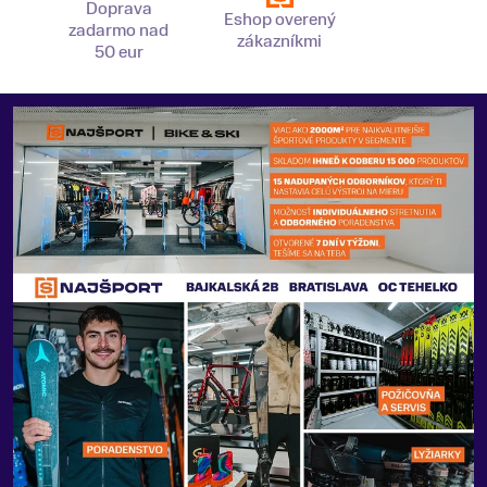
Doprava
Eshop overený
zadarmo nad
zákazníkmi
50 eur