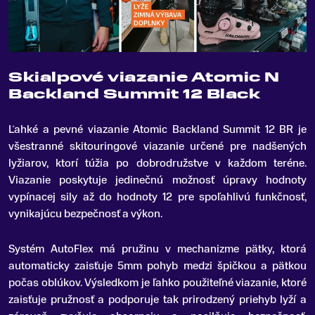
Skialpové viazanie Atomic N
Backland Summit 12 Black
Ľahké a pevné viazanie Atomic Backland Summit 12 BR je
všestranné skitouringové viazanie určené pre nadšených
lyžiarov, ktorí túžia po dobrodružstve v každom teréne
.
Viazanie poskytuje jedinečnú možnosť úpravy hodnoty
vypínacej sily až do hodnoty 12 pre spoľahlivú funkčnosť,
vynikajúcu bezpečnosť a výkon.
Systém AutoFlex má pružinu v mechanizme pätky, ktorá
automaticky zaisťuje 5mm pohyb medzi špičkou a pätkou
počas oblúkov. Výsledkom je ľahko použiteľné viazanie, ktoré
zaisťuje pružnosť a podporuje tak prirodzený priehyb lyží a