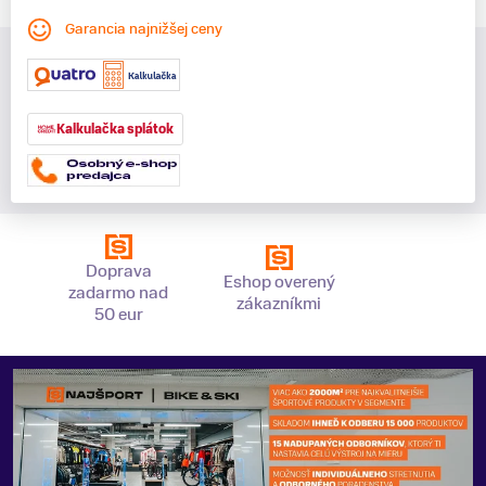
Garancia najnižšej ceny
Kalkulačka splátok
Doprava
Eshop overený
zadarmo nad
zákazníkmi
50 eur