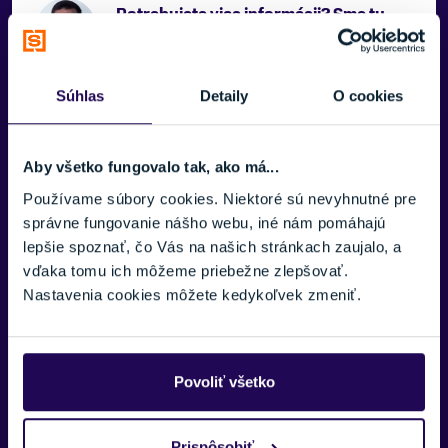
Potrebujete viac informácii? Sme tu
pre vás.
VAŠE MENO:
Súhlas
Detaily
O cookies
Aby všetko fungovalo tak, ako má...
E-MAIL:
Zobraziť viac
Používame súbory cookies. Niektoré sú nevyhnutné pre
správne fungovanie nášho webu, iné nám pomáhajú
lepšie spoznať, čo Vás na našich stránkach zaujalo, a
TELEFÓNNE ČÍSLO:
vďaka tomu ich môžeme priebežne zlepšovať.
Nastavenia cookies môžete kedykoľvek zmeniť.
SPRÁVA:
Povoliť všetko
Prispôsobiť