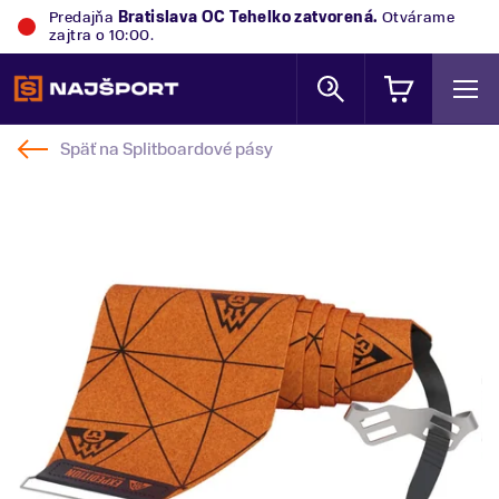
Predajňa
Bratislava OC Tehelko
zatvorená.
Otvárame
zajtra o 10:00.
Späť na
Splitboardové pásy