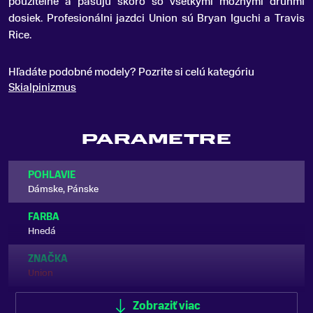
použiteľné a pasujú skoro so všetkými možnými druhmi
dosiek
.
Profesionálni jazdci Union sú Bryan Iguchi a Travis
Rice.
Hľadáte podobné modely? Pozrite si celú kategóriu
Skialpinizmus
PARAMETRE
POHLAVIE
Dámske, Pánske
FARBA
Hnedá
ZNAČKA
Union
Zobraziť viac
Zobraziť menej