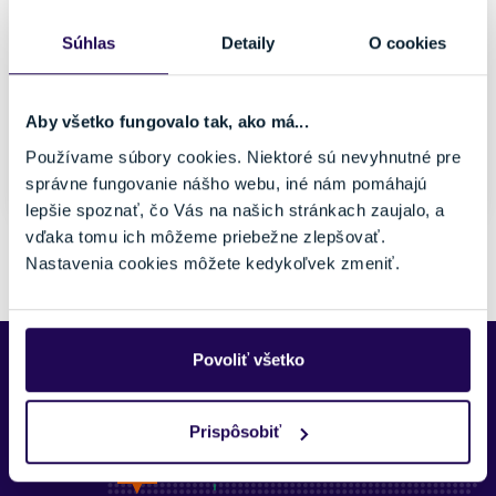
Hliník
Áno
Farba
Značka
Súhlas
Detaily
O cookies
Čierna
Union
Veľkosť
Aby všetko fungovalo tak, ako má...
110-135 cm
Používame súbory cookies. Niektoré sú nevyhnutné pre
Skladom - Ihneď k odberu
správne fungovanie nášho webu, iné nám pomáhajú
lepšie spoznať, čo Vás na našich stránkach zaujalo, a
vďaka tomu ich môžeme priebežne zlepšovať.
Pozreli ste si 1 z 1 produktov.
Nastavenia cookies môžete kedykoľvek zmeniť.
Povoliť všetko
Predajne Najšport
Prispôsobiť