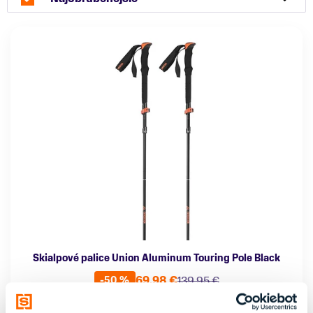
Skialpové palice Union Aluminum Touring Pole Black
69,98 €
139,95 €
-50 %
Materiál palice
Teleskopická