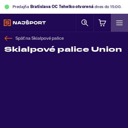
Predajňa
Bratislava OC Tehelko
otvorená
dnes do 15:00.
Späť na
Skialpové palice
Skialpové palice Union