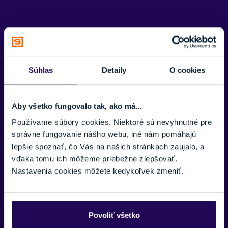
FLEX INDEX
95
KLIPSY
Potrebujete viac informácii? Sme tu
BOA systém
pre vás.
Súhlas
Detaily
O cookies
SEZÓNA
VAŠE MENO:
23/24
Aby všetko fungovalo tak, ako má...
ZNAČKA
Atomic
Používame súbory cookies. Niektoré sú nevyhnutné pre
E-MAIL:
správne fungovanie nášho webu, iné nám pomáhajú
Zobraziť menej
lepšie spoznať, čo Vás na našich stránkach zaujalo, a
vďaka tomu ich môžeme priebežne zlepšovať.
Nastavenia cookies môžete kedykoľvek zmeniť.
TELEFÓNNE ČÍSLO:
Povoliť všetko
SPRÁVA: