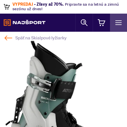
VÝPREDAJ
- Zľavy až 70%
.
Pripravte sa na letnú a zimnú
sezónu už dnes!
Späť na
Skialpové lyžiarky