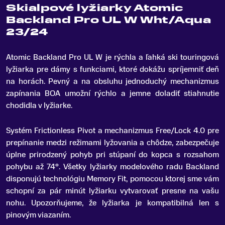
Skialpové lyžiarky Atomic
Backland Pro UL W Wht/Aqua
23/24
Atomic Backland Pro UL W je rýchla a ľahká ski touringová
lyžiarka pre dámy s funkciami, ktoré dokážu spríjemniť deň
na horách
.
Pevný a na obsluhu jednoduchý mechanizmus
zapínania BOA umožní rýchlo a jemne doladiť stiahnutie
chodidla v lyžiarke.
Systém Frictionless Pivot a mechanizmus Free/Lock 4.0 pre
prepínanie medzi režimami lyžovania a chôdze, zabezpečuje
úplne prirodzený pohyb pri stúpaní do kopca s rozsahom
pohybu až 74°. Všetky lyžiarky modelového radu Backland
disponujú technológiu Memory Fit, pomocou ktorej sme vám
schopní za pár minút lyžiarku vytvarovať presne na vašu
nohu. Upozorňujeme, že lyžiarka je kompatibilná len s
pinovým viazaním.