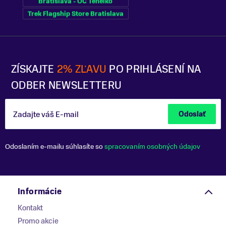
Bratislava - OC Tehelko
Trek Flagship Store Bratislava
ZÍSKAJTE
2% ZĽAVU
PO PRIHLÁSENÍ NA
ODBER NEWSLETTERU
Zadajte váš E-mail
Odoslať
Odoslaním e-mailu súhlasíte so
spracovaním osobných údajov
Informácie
Kontakt
Promo akcie