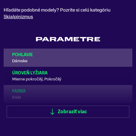
Hľadáte podobné modely? Pozrite si celú kategóriu
Skialpinizmus
PARAMETRE
POHLAVIE
Dámske
ÚROVEŇ LYŽIARA
Mierne pokročilý, Pokročilý
FARBA
Biela
TYP LYŽIARKY
Zobraziť viac
Skialpinistické
ŠÍRKA SKELETU
Úzka