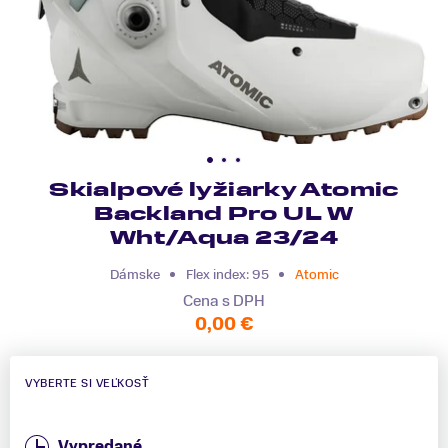
Skialpové lyžiarky Atomic
Backland Pro UL W
Wht/Aqua 23/24
Dámske
Flex index: 95
Atomic
Cena s DPH
0,00 €
VYBERTE SI VEĽKOSŤ
Vypredané