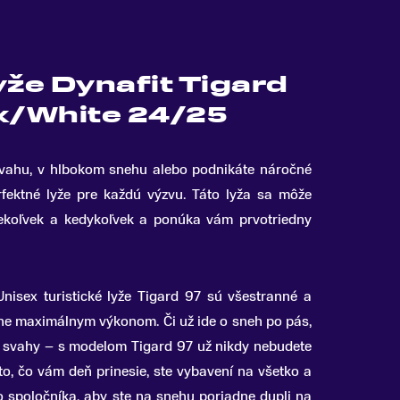
yže Dynafit Tigard
ck/White 24/25
 svahu, v hlbokom snehu alebo podnikáte náročné
rfektné lyže pre každú výzvu
.
Táto lyža sa môže
dekoľvek a kedykoľvek a ponúka vám prvotriedny
nisex turistické lyže Tigard 97 sú všestranné a
éne maximálnym výkonom.
Či už ide o sneh po pás,
é svahy – s modelom Tigard 97 už nikdy nebudete
to, čo vám deň prinesie, ste vybavení na všetko a
spoločníka, aby ste na snehu poriadne dupli na