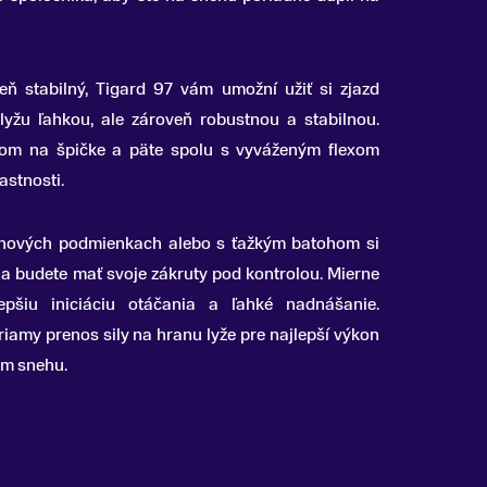
eň stabilný, Tigard 97 vám umožní užiť si zjazd
lyžu ľahkou, ale zároveň robustnou a stabilnou.
rom na špičke a päte spolu s vyváženým flexom
astnosti.
hových podmienkach alebo s ťažkým batohom si
 a budete mať svoje zákruty pod kontrolou.
Mierne
epšiu iniciáciu otáčania a ľahké nadnášanie.
iamy prenos sily na hranu lyže pre najlepší výkon
om snehu.