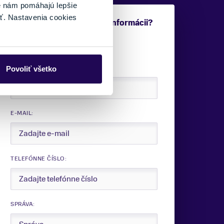
é nám pomáhajú lepšie
ť. Nastavenia cookies
Potrebujete viac informácii?
Sme tu pre vás.
VAŠE MENO:
Povoliť všetko
E-MAIL:
TELEFÓNNE ČÍSLO:
SPRÁVA: