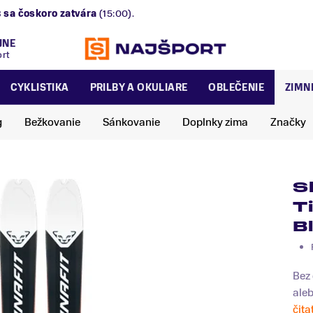
alská 2/B
sa čoskoro zatvára
(15:00).
JNE
ort
CYKLISTIKA
PRILBY A OKULIARE
OBLEČENIE
ZIMN
g
Bežkovanie
Sánkovanie
Doplnky zima
Značky
S
T
B
Bez 
aleb
čita