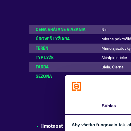
CENA VRÁTANE VIAZANIA
Nie
ÚROVEŇ LYŽIARA
Mierne pokročilý
TERÉN
Mimo zjazdovky
TYP LYŽE
Skialpinistické
FARBA
Biela, Čierna
SEZÓNA
24/25
Súhlas
Aby všetko fungovalo tak, a
Hmotnosť