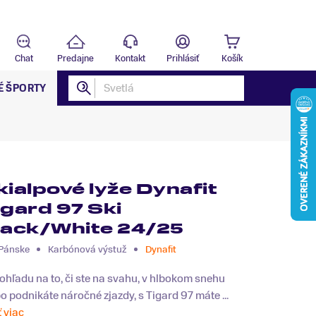
Predajňa
T
Chat
Predajne
Kontakt
Prihlásiť
Košík
É ŠPORTY
kialpové lyže Dynafit
igard 97 Ski
lack/White 24/25
Pánske
Karbónová výstuž
Dynafit
ohľadu na to, či ste na svahu, v hlbokom snehu
o podnikáte náročné zjazdy, s Tigard 97 máte ...
ť viac