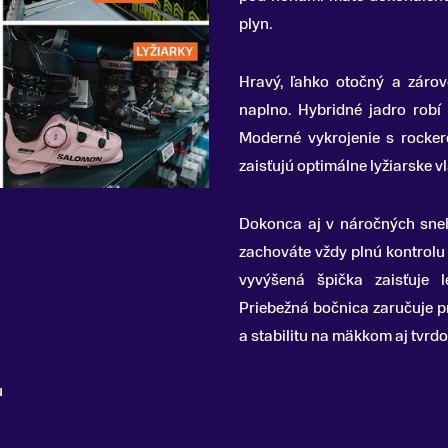
plyn.
Hravý, ľahko otočný a zárov
naplno.
Hybridné jadro robí 
Moderné vykrojenie s rocke
zaisťujú optimálne lyžiarske vl
Dokonca aj v náročných sne
zachováte vždy plnú kontrolu
vyvýšená špička zaisťuje l
Priebežná bočnica zaručuje pr
a stabilitu na mäkkom aj tvrd
u