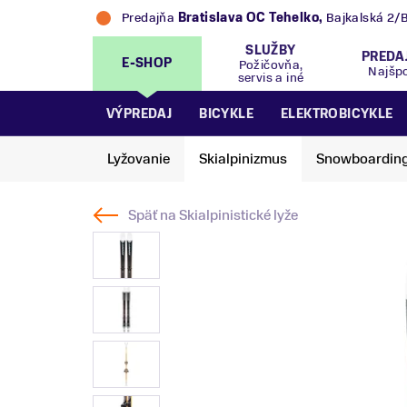
Predajňa
Trek Flagship Store Bratislava
,
Bajk
SLUŽBY
PREDA
E-SHOP
Požičovňa,
Najšp
servis a iné
VÝPREDAJ
BICYKLE
ELEKTROBICYKLE
Lyžovanie
Skialpinizmus
Snowboardin
Späť na
Skialpinistické lyže