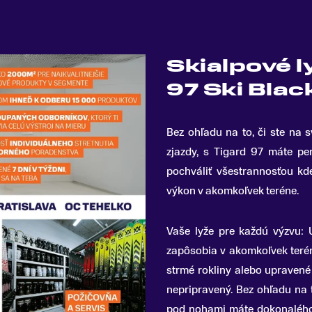
Skialpové l
97 Ski Bla
Bez ohľadu na to, či ste na
zjazdy, s Tigard 97 máte pe
pochváliť všestrannosťou k
výkon v akomkoľvek teréne.
Vaše lyže pre každú výzvu: U
zapôsobia v akomkoľvek ter
strmé rokliny alebo upraven
nepripravený.
Bez ohľadu na 
pod nohami máte dokonalého 