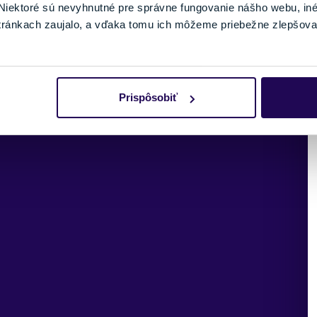
Karbónová výstuž
iektoré sú nevyhnutné pre správne fungovanie nášho webu, in
tránkach zaujalo, a vďaka tomu ich môžeme priebežne zlepšova
Prispôsobiť