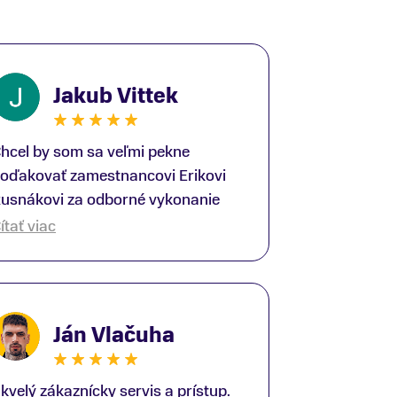
Jakub Vittek
hcel by som sa veľmi pekne
oďakovať zamestnancovi Erikovi
usnákovi za odborné vykonanie
ike-fittingu. Je to super človek na
ítať viac
právnom mieste a veľký odborník.
šetko patrične vysvetlil do detailov
 lajckou rečou. Na všetky moje
tázky odpovedal bez zaváhania.
Ján Vlačuha
šte raz ďakujem.
kvelý zákaznícky servis a prístup.