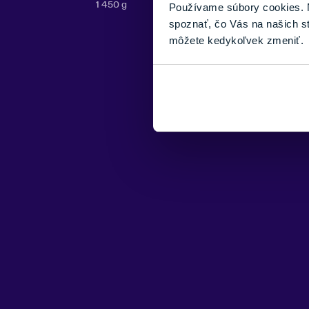
1 450 g
Používame súbory cookies. N
spoznať, čo Vás na našich s
môžete kedykoľvek zmeniť.