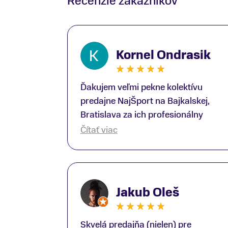
Recenzie zákazníkov
Kornel Ondrasik
Ďakujem veľmi pekne kolektívu
predajne NajŠport na Bajkalskej,
Bratislava za ich profesionálny
prístup k zákazníkom; Zvlášť
Čítať viac
ďakujem špecialistovi Martinovi
Gunišovi za jeho odbornú pomoc pri
kúpe nových lyží a lyžiarskej obuvi,
ako aj prilby.. všetko značka Atomic;
Jakub Oleš
Pán Martin Guniš mi svojou
odbornosťou otvoril nové obzory a
dozvedel som sa, vďaka jeho
Skvelá predajňa (nielen) pre