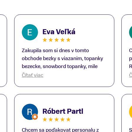
Eva Veľká
Zakupila som si dnes v tomto
C
obchode bezky s viazanim, topanky
p
bezecke, snowbord topanky, mile
R
prekvapenie ako Peter, ktory nas
b
Čítať viac
Č
obsluhoval mal prehlad, poradil nam
s
super. Za mna velmi mila obsluha,
V
dakujeme Eva zo Serede
a
o
Róbert Partl
E
Chcem sa poďakovat personalu z
S