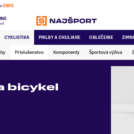
letnú a zimnú sezónu už dnes!
JNE
ort
CYKLISTIKA
PRILBY A OKULIARE
OBLEČENIE
ZIMN
lby
Príslušenstvo
Komponenty
Športová výživa
a bicykel