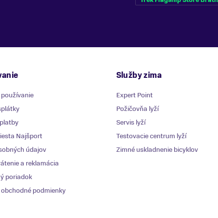
anie
Služby zima
 používanie
Expert Point
plátky
Požičovňa lyží
platby
Servis lyží
esta Najšport
Testovacie centrum lyží
sobných údajov
Zimné uskladnenie bicyklov
átenie a reklamácia
ý poriadok
 obchodné podmienky