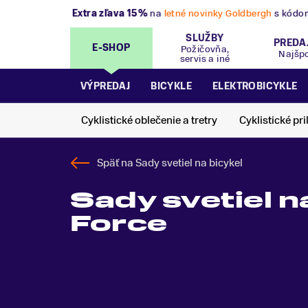
VÝPREDAJ
- Zľavy až 70%
.
Pripravte sa na 
SLUŽBY
PREDA
E-SHOP
Požičovňa,
Najšp
servis a iné
VÝPREDAJ
BICYKLE
ELEKTROBICYKLE
Cyklistické oblečenie a tretry
Cyklistické pri
Späť na
Sady svetiel na bicykel
Sady svetiel n
Force