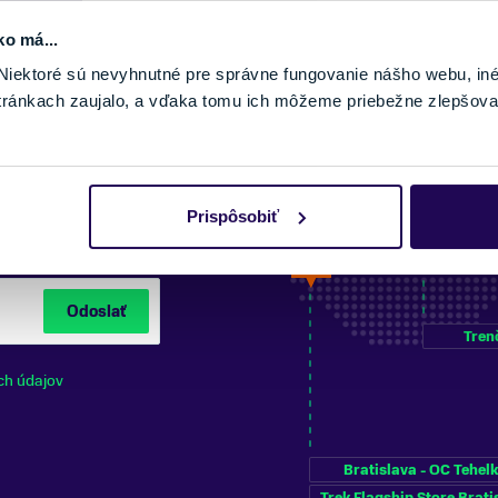
ko má...
iektoré sú nevyhnutné pre správne fungovanie nášho webu, in
tránkach zaujalo, a vďaka tomu ich môžeme priebežne zlepšova
NÍ NA ODBER
Prispôsobiť
Odoslať
Tren
ch údajov
Bratislava - OC Tehel
Trek Flagship Store Brati