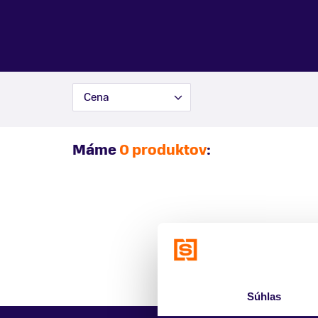
Cena
Máme
0 produktov
:
Súhlas