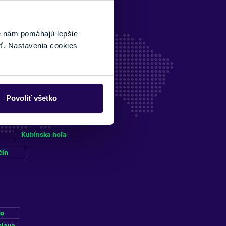
é nám pomáhajú lepšie
ť. Nastavenia cookies
Povoliť všetko
Kubínska hoľa
čín
ko
slava