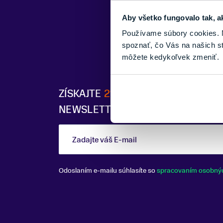
Aby všetko fungovalo tak, a
Používame súbory cookies. N
spoznať, čo Vás na našich s
môžete kedykoľvek zmeniť.
ZÍSKAJTE
2% ZĽAVU
PO PRIHLÁSE
NEWSLETTERU
Zadajte váš E-mail
Odoslaním e-mailu súhlasíte so
spracovaním osobný