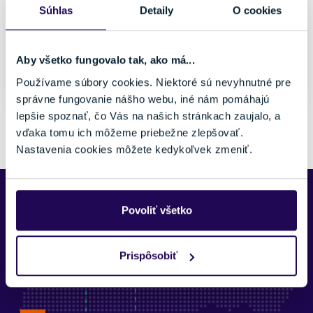
BBB
Súhlas
Detaily
O cookies
Veľkosť
uni
Aby všetko fungovalo tak, ako má...
Skladom - Ihneď k odberu
Používame súbory cookies. Niektoré sú nevyhnutné pre
správne fungovanie nášho webu, iné nám pomáhajú
lepšie spoznať, čo Vás na našich stránkach zaujalo, a
Pozreli ste si 1 z 1 produktov.
vďaka tomu ich môžeme priebežne zlepšovať.
Nastavenia cookies môžete kedykoľvek zmeniť.
Predajne Najšport
Povoliť všetko
Prispôsobiť