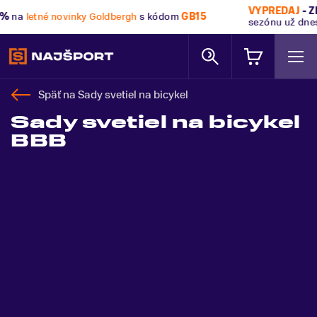
VÝPREDAJ
- Zľavy až 70%
.
Pripravte sa na letnú a zimnú
sezónu už dnes!
Späť na
Sady svetiel na bicykel
Sady svetiel na bicykel
BBB