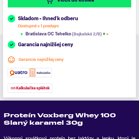
Skladom - Ihneď k odberu
Dostupné v 1 predajni
Bratislava OC Tehelko
(Bajkalská 2/B)
+
-
Garancia najnižšej ceny
Garancia najnižšej ceny
Kalkulačka splátok
Proteín Voxberg Whey 100
Slaný karamel 30g
Výkonný srvátkový proteín bez laktózy a lepku, ktorý je