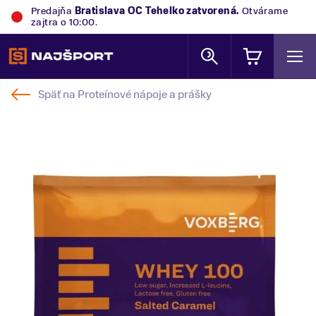
Predajňa
Bratislava OC Tehelko
zatvorená.
Otvárame
zajtra o 10:00.
Späť na
Proteínové nápoje a prášky