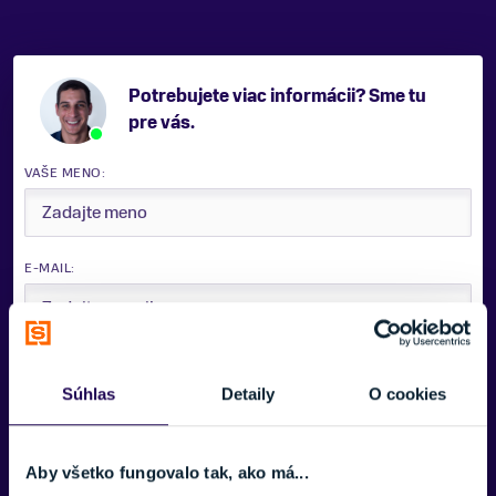
Potrebujete viac informácii? Sme tu
pre vás.
VAŠE MENO:
E-MAIL:
TELEFÓNNE ČÍSLO:
Súhlas
Detaily
O cookies
Zobraziť viac
SPRÁVA:
Aby všetko fungovalo tak, ako má...