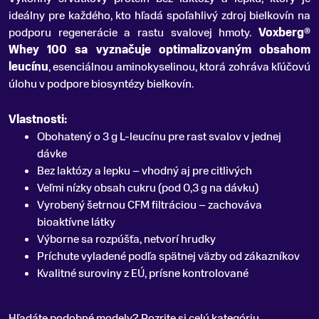
ideálny pre každého, kto hľadá spoľahlivý zdroj bielkovín na
podporu regenerácie a rastu svalovej hmoty
.
Voxberg®
Whey 100 sa vyznačuje optimalizovaným obsahom
leucínu
, esenciálnou aminokyselinou, ktorá zohráva kľúčovú
úlohu v podpore biosyntézy bielkovín.
Vlastnosti:
Obohatený o 3 g L-leucínu pre rast svalov v jednej
dávke
Bez laktózy a lepku – vhodný aj pre citlivých
Veľmi nízky obsah cukru (pod 0,3 g na dávku)
Vyrobený šetrnou CFM filtráciou – zachováva
bioaktívne látky
Výborne sa rozpúšťa, netvorí hrudky
Príchute vyladené podľa spätnej väzby od zákazníkov
Kvalitné suroviny z EÚ, prísne kontrolované
Hľadáte podobné modely? Pozrite si celú kategóriu