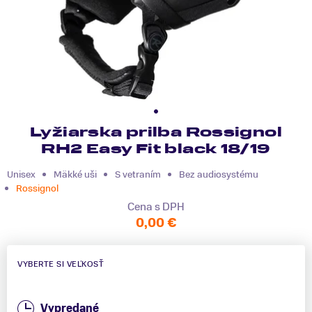
Lyžiarska prilba Rossignol
RH2 Easy Fit black 18/19
Unisex
Mäkké uši
S vetraním
Bez audiosystému
Rossignol
Cena s DPH
0,00 €
VYBERTE SI VEĽKOSŤ
Vypredané