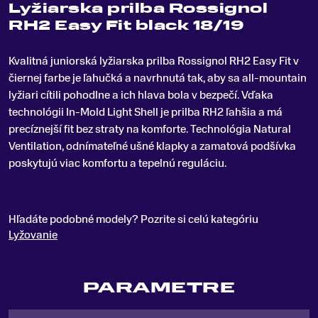
Lyžiarska prilba Rossignol
RH2 Easy Fit black 18/19
Kvalitná juniorská lyžiarska prilba Rossignol RH2 Easy Fit v
čiernej farbe je ľahučká a navrhnutá tak, aby sa all-mountain
lyžiari cítili pohodlne a ich hlava bola v bezpečí
.
Vďaka
technológii In-Mold Light Shell je prilba RH2 ľahšia a má
precíznejší fit bez straty na komforte. Technológia Natural
Ventilation, odnímateľné ušné klapky a zamatová podšívka
poskytujú viac komfortu a tepelnú reguláciu.
Hľadáte podobné modely? Pozrite si celú kategóriu
Lyžovanie
PARAMETRE