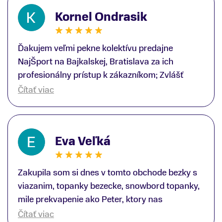
Kornel Ondrasik
Ďakujem veľmi pekne kolektívu predajne
NajŠport na Bajkalskej, Bratislava za ich
profesionálny prístup k zákazníkom; Zvlášť
ďakujem špecialistovi Martinovi Gunišovi za
Čítať viac
jeho odbornú pomoc pri kúpe nových lyží a
lyžiarskej obuvi, ako aj prilby.. všetko značka
Atomic; Pán Martin Guniš mi svojou
Eva Veľká
odbornosťou otvoril nové obzory a dozvedel
som sa, vďaka jeho profesionálnemu prístupu k
zákazníkovi, up-to-date informácie o nových
Zakupila som si dnes v tomto obchode bezky s
trendoch v lyžiarských technológiách; Z
viazanim, topanky bezecke, snowbord topanky,
predajne NajŠport som odchádzal s nakúpom
mile prekvapenie ako Peter, ktory nas
nového lyžiarského vybavenia nielen ako veľmi
obsluhoval mal prehlad, poradil nam super. Za
Čítať viac