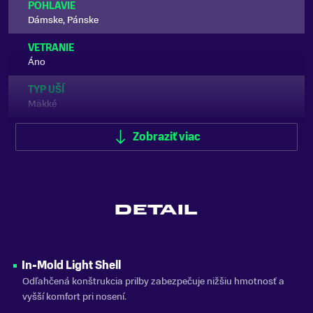
POHLAVIE
Dámske, Pánske
VETRANIE
Áno
TYP UŠÍ
Mäkké
FARBA
Zobraziť viac
Biela, Čierna
ZNAČKA
Rossignol
DETAIL
Zobraziť menej
In-Mold Light Shell
Odľahčená konštrukcia prilby zabezpečuje nižšiu hmotnosť a
vyšší komfort pri nosení.