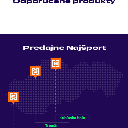
Odporúčané produkty
Predajne Najšport
Kubínska hoľa
Trenčín