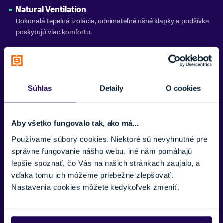
Natural Ventilation
Dokonalá tepelná izolácia, odnímateľné ušné klapky a podšívka
poskytujú viac komfortu.
Potrebujete viac informácii? Sme tu
Súhlas
Detaily
O cookies
pre vás.
VAŠE MENO:
Aby všetko fungovalo tak, ako má...
Používame súbory cookies. Niektoré sú nevyhnutné pre
správne fungovanie nášho webu, iné nám pomáhajú
lepšie spoznať, čo Vás na našich stránkach zaujalo, a
E-MAIL:
vďaka tomu ich môžeme priebežne zlepšovať.
Nastavenia cookies môžete kedykoľvek zmeniť.
Zobraziť viac
TELEFÓNNE ČÍSLO: