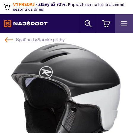
VÝPREDAJ
- Zľavy až 70%
.
Pripravte sa na letnú a zimnú
sezónu už dnes!
Späť na
Lyžiarske prilby