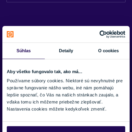
Ružová
ZNAČKA
POC
Zobraziť menej
Potrebujete viac informácii? Sme tu
Súhlas
Detaily
O cookies
pre vás.
VAŠE MENO:
Aby všetko fungovalo tak, ako má...
Používame súbory cookies. Niektoré sú nevyhnutné pre
správne fungovanie nášho webu, iné nám pomáhajú
E-MAIL:
lepšie spoznať, čo Vás na našich stránkach zaujalo, a
vďaka tomu ich môžeme priebežne zlepšovať.
Nastavenia cookies môžete kedykoľvek zmeniť.
TELEFÓNNE ČÍSLO: