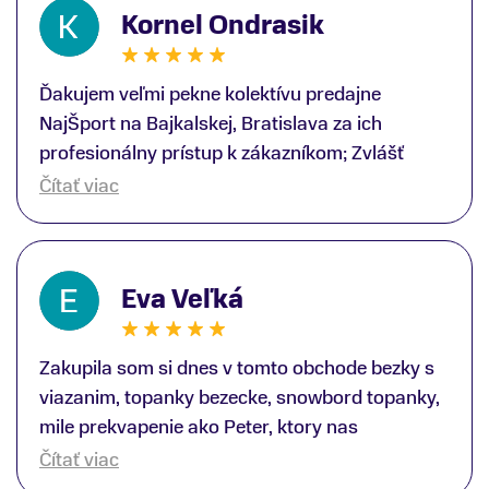
Kornel Ondrasik
Ďakujem veľmi pekne kolektívu predajne
NajŠport na Bajkalskej, Bratislava za ich
profesionálny prístup k zákazníkom; Zvlášť
ďakujem špecialistovi Martinovi Gunišovi za
Čítať viac
jeho odbornú pomoc pri kúpe nových lyží a
lyžiarskej obuvi, ako aj prilby.. všetko značka
Atomic; Pán Martin Guniš mi svojou
Eva Veľká
odbornosťou otvoril nové obzory a dozvedel
som sa, vďaka jeho profesionálnemu prístupu k
zákazníkovi, up-to-date informácie o nových
Zakupila som si dnes v tomto obchode bezky s
trendoch v lyžiarských technológiách; Z
viazanim, topanky bezecke, snowbord topanky,
predajne NajŠport som odchádzal s nakúpom
mile prekvapenie ako Peter, ktory nas
nového lyžiarského vybavenia nielen ako veľmi
obsluhoval mal prehlad, poradil nam super. Za
Čítať viac
spokojný zákazník, ale aj s rešpektom, že
mna velmi mila obsluha, dakujeme Eva zo