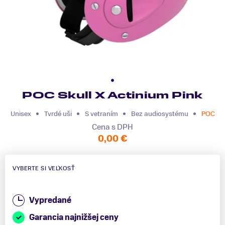
POC Skull X Actinium Pink
Unisex
Tvrdé uši
S vetraním
Bez audiosystému
POC
Cena s DPH
0,00 €
VYBERTE SI VEĽKOSŤ
Vypredané
Garancia najnižšej ceny