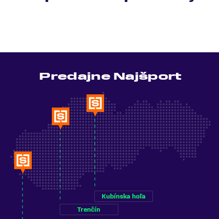
Predajne Najšport
Kubínska hoľa
Trenčín