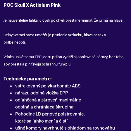
POC Skull X Actinium Pink
Je neuveriteľne ľahká, človek po chvíli prestane vnímať, že ju má na hlave
.
Čelný vetrací otvor umožňuje prúdenie vzduchu, hlava sa tak v
prilbe nepotí.
Vďaka unikátnemu EPP jadru prilba vydrží aj opakované nárazy, bez toho,
aby prestala plniťsvoju ochrannú funkciu.
Technické parametre
:
vstrekovaný polykarbonát / ABS
nárazu odolná vložka EPP
odľahčená a zároveň maximálne
odolná a chrániaca škrupina
Pohodlné LD penové polstrovanie,
ktoré sa ľahko mení a čistí
ušné komory navrhnuté s ohľadom na rovnováhu