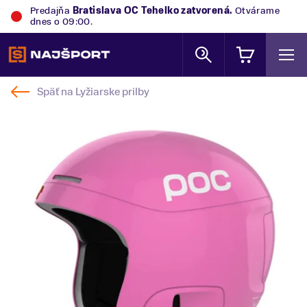
Predajňa
Bratislava OC Tehelko
zatvorená.
Otvárame
dnes o 09:00.
Späť na
Lyžiarske prilby