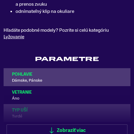
a prenos zvuku
odnímateľný klip na okuliare
Hľadáte podobné modely? Pozrite si celú kategóriu
Lyžovanie
PARAMETRE
POHLAVIE
Dámske, Pánske
VETRANIE
Áno
TYP UŠÍ
Tvrdé
FARBA
Zobraziť viac