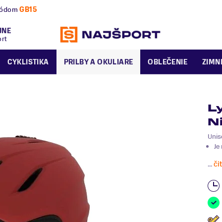
nú a zimnú sezónu už dnes!
JNE
ort
CYKLISTIKA
PRILBY A OKULIARE
OBLEČENIE
ZIMN
L
N
Unis
Je
...
či