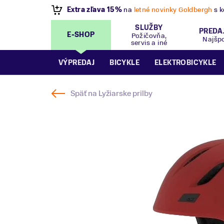
VÝPREDAJ
- Zľavy až 70%
.
Pripravte sa na let
SLUŽBY
PREDA
E-SHOP
Požičovňa,
Najšp
servis a iné
VÝPREDAJ
BICYKLE
ELEKTROBICYKLE
Späť na
Lyžiarske prilby