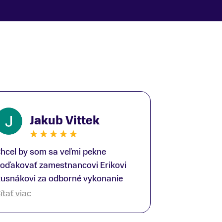
Jakub Vittek
hcel by som sa veľmi pekne
oďakovať zamestnancovi Erikovi
usnákovi za odborné vykonanie
ike-fittingu. Je to super človek na
ítať viac
právnom mieste a veľký odborník.
šetko patrične vysvetlil do detailov