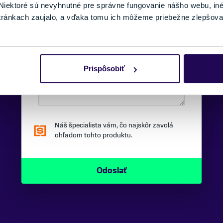
iektoré sú nevyhnutné pre správne fungovanie nášho webu, in
TELEFÓNNE ČÍSLO:
tránkach zaujalo, a vďaka tomu ich môžeme priebežne zlepšova
SPRÁVA:
Prispôsobiť
Náš špecialista vám, čo najskôr zavolá
ohľadom tohto produktu.