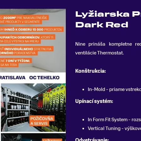
Lyžiarska P
Dark Red
Nine prináša kompletne red
ventilácie Thermostat
.
Konštrukcia:
In-Mold - priame vstrek
Upínací systém:
In Form Fit System - ro
Vertical Tuning - výškov
Odvetrávanie: