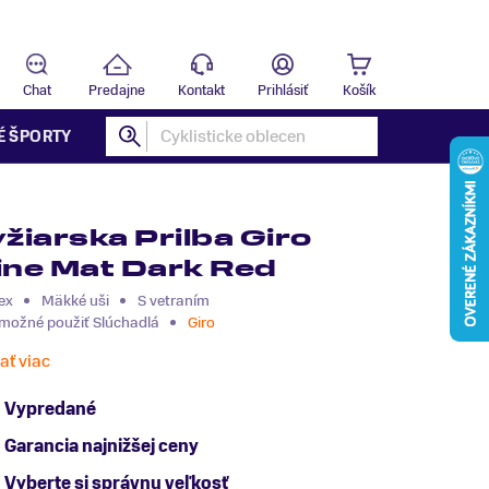
Predajňa
B
Chat
Predajne
Kontakt
Prihlásiť
Košík
É ŠPORTY
yžiarska Prilba Giro
ine Mat Dark Red
ex
Mäkké uši
S vetraním
 možné použiť Slúchadlá
Giro
tať viac
Vypredané
Garancia najnižšej ceny
Vyberte si správnu veľkosť