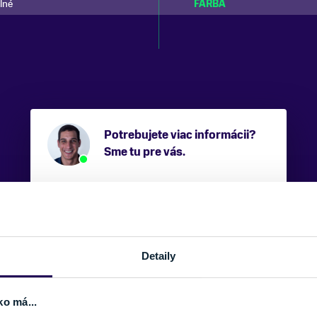
lné
FARBA
Potrebujete viac informácii?
Sme tu pre vás.
VAŠE MENO:
Detaily
E-MAIL:
ko má...