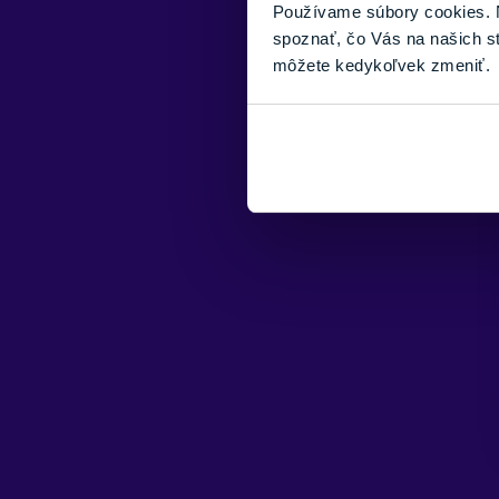
Používame súbory cookies. N
spoznať, čo Vás na našich s
môžete kedykoľvek zmeniť.