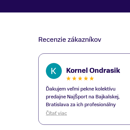
Recenzie zákazníkov
Kornel Ondrasik
Ďakujem veľmi pekne kolektívu
predajne NajŠport na Bajkalskej,
Bratislava za ich profesionálny
prístup k zákazníkom; Zvlášť
Čítať viac
ďakujem špecialistovi Martinovi
Gunišovi za jeho odbornú pomoc pri