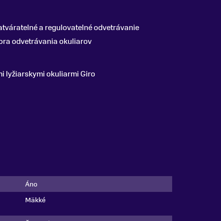
atváratelné a regulovatelné odvetrávanie
pora odvetrávania okuliarov
i lyžiarskymi okuliarmi Giro
Áno
Mäkké