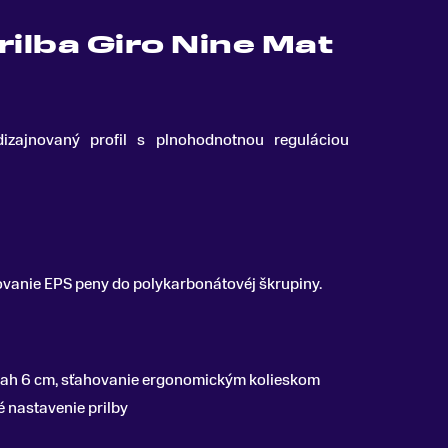
rilba Giro Nine Mat
izajnovaný profil s plnohodnotnou reguláciou
ovanie EPS peny do polykarbonátovéj škrupiny.
zsah 6 cm, sťahovanie ergonomickým kolieskom
é nastavenie prilby