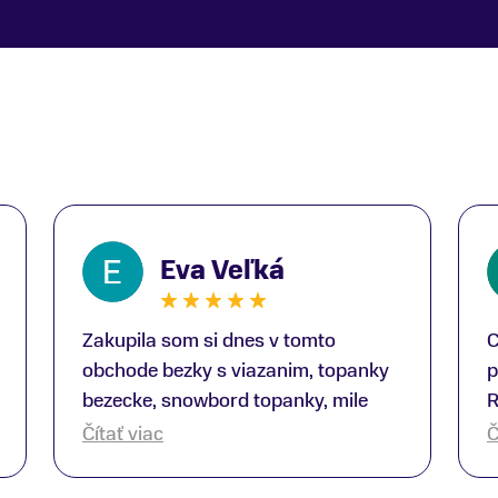
Eva Veľká
Zakupila som si dnes v tomto
C
obchode bezky s viazanim, topanky
p
bezecke, snowbord topanky, mile
R
prekvapenie ako Peter, ktory nas
b
Čítať viac
Č
obsluhoval mal prehlad, poradil nam
s
super. Za mna velmi mila obsluha,
V