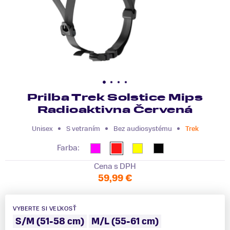
Prilba Trek Solstice Mips
Radioaktivna Červená
Unisex
S vetraním
Bez audiosystému
Trek
Farba:
Cena s DPH
59,99 €
VYBERTE SI VEĽKOSŤ
S/M (51-58 cm)
M/L (55-61 cm)