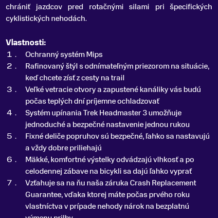
chrániť jazdcov pred rotačnými silami pri špecifických
cyklistických nehodách.
Vlastnosti:
Ochranný systém Mips
Rafinovaný štýl s odnímateľným priezorom na situácie,
keď chcete zísť z cesty na trail
Veľké vetracie otvory a zapustené kanáliky vás budú
počas teplých dní príjemne ochladzovať
Systém upínania Trek Headmaster 3 umožňuje
jednoduché a bezpečné nastavenie jednou rukou
Fixné deliče popruhov sú bezpečné, ľahko sa nastavujú
a vždy dobre priliehajú
Mäkké, komfortné výstelky odvádzajú vlhkosť a po
celodennej zábave na bicykli sa dajú ľahko vyprať
Vzťahuje sa na ňu naša záruka Crash Replacement
Guarantee, vďaka ktorej máte počas prvého roku
vlastníctva v prípade nehody nárok na bezplatnú
výmenu prilby