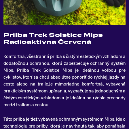
Prilba Trek Solstice Mips
Radioaktivna Červená
Komfortná, všestranná prilba s čistým estetickým vzhľadom a
dodatočnou ochranou, ktorú zabezpečuje ochranný systém
Mips
.
Prilba Trek Solstice Mips je ideálnou voľbou pre
cyklistov, ktorí sa chcú absolútne ponoriť do rýchlej jazdy na
ceste alebo na traile.Je mimoriadne komfortná, vybavená
praktickým systémom upínania, vyznačuje sa jednoduchým a
čistým estetickým vzhľadom a je ideálna na rýchle prechody
medzi trailom a cestou.
Táto prilba je tiež vybavená ochranným systémom Mips. Ide o
technológiu pre prilby, ktorá je navrhnutá tak, aby pomáhala