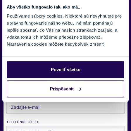
Áno
Aby všetko fungovalo tak, ako má...
FARBA
Používame súbory cookies. Niektoré sú nevyhnutné pre
Červená
správne fungovanie nášho webu, iné nám pomáhajú
lepšie spoznať, čo Vás na našich stránkach zaujalo, a
ZNAČKA
vďaka tomu ich môžeme priebežne zlepšovať.
Trek
Nastavenia cookies môžete kedykoľvek zmeniť.
Potrebujete viac informácii? Sme tu
Zobraziť menej
pre vás.
Povoliť všetko
VAŠE MENO:
Prispôsobiť
E-MAIL:
TELEFÓNNE ČÍSLO: