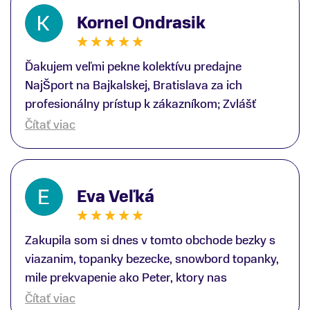
Kornel Ondrasik
Ďakujem veľmi pekne kolektívu predajne
NajŠport na Bajkalskej, Bratislava za ich
profesionálny prístup k zákazníkom; Zvlášť
ďakujem špecialistovi Martinovi Gunišovi za
Čítať viac
jeho odbornú pomoc pri kúpe nových lyží a
lyžiarskej obuvi, ako aj prilby.. všetko značka
Atomic; Pán Martin Guniš mi svojou
Eva Veľká
odbornosťou otvoril nové obzory a dozvedel
som sa, vďaka jeho profesionálnemu prístupu k
zákazníkovi, up-to-date informácie o nových
Zakupila som si dnes v tomto obchode bezky s
trendoch v lyžiarských technológiách; Z
viazanim, topanky bezecke, snowbord topanky,
predajne NajŠport som odchádzal s nakúpom
mile prekvapenie ako Peter, ktory nas
nového lyžiarského vybavenia nielen ako veľmi
obsluhoval mal prehlad, poradil nam super. Za
Čítať viac
spokojný zákazník, ale aj s rešpektom, že