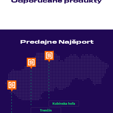
Odporúčané produkty
Predajne Najšport
Kubínska hoľa
Trenčín