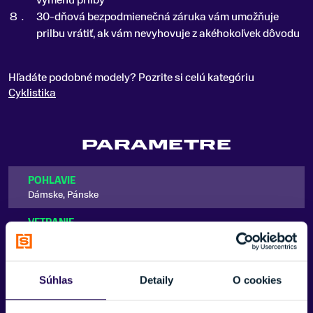
30-dňová bezpodmienečná záruka vám umožňuje
prilbu vrátiť, ak vám nevyhovuje z akéhokoľvek dôvodu
Hľadáte podobné modely? Pozrite si celú kategóriu
Cyklistika
PARAMETRE
POHLAVIE
Dámske, Pánske
VETRANIE
Áno
MOŽNOSŤ NASTAVENIA VEĽKOSTI
Áno
Súhlas
Detaily
O cookies
VISOR / OCHRANNÝ ŠTÍT
Zobraziť viac