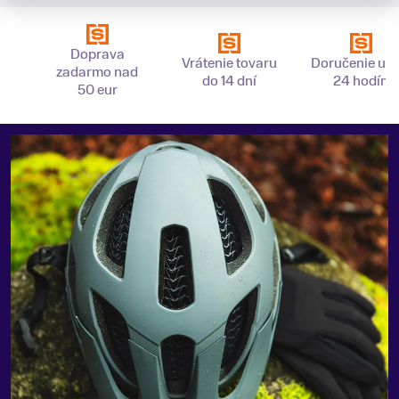
Doprava
Vrátenie tovaru
Doručenie už 
zadarmo nad
do 14 dní
24 hodín
50 eur