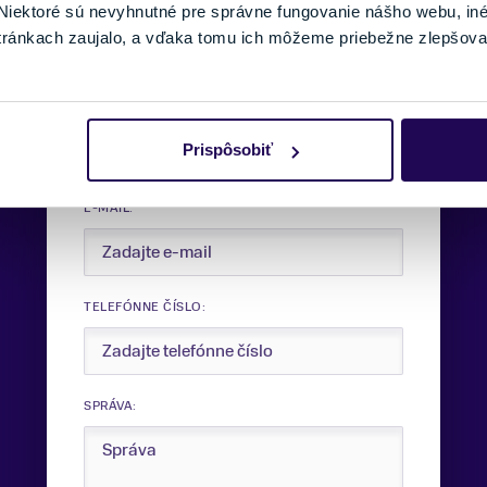
Potrebujete viac informácii?
iektoré sú nevyhnutné pre správne fungovanie nášho webu, in
Sme tu pre vás.
tránkach zaujalo, a vďaka tomu ich môžeme priebežne zlepšova
VAŠE MENO:
Prispôsobiť
E-MAIL:
TELEFÓNNE ČÍSLO:
SPRÁVA: