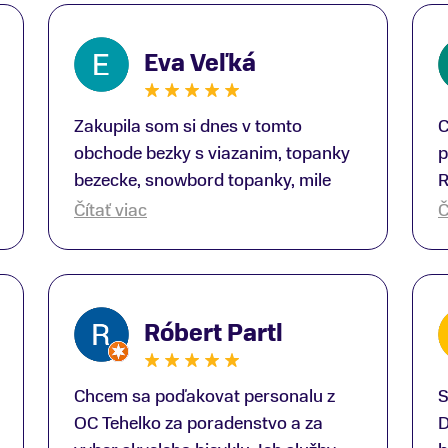
Eva Veľká
Zakupila som si dnes v tomto
C
obchode bezky s viazanim, topanky
p
bezecke, snowbord topanky, mile
R
prekvapenie ako Peter, ktory nas
b
Čítať viac
Č
obsluhoval mal prehlad, poradil nam
s
super. Za mna velmi mila obsluha,
V
dakujeme Eva zo Serede
a
o
Róbert Partl
E
Chcem sa poďakovat personalu z
S
OC Tehelko za poradenstvo a za
D