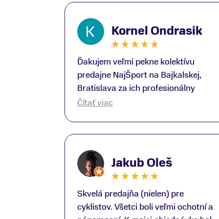
Kornel Ondrasik
Ďakujem veľmi pekne kolektívu
predajne NajŠport na Bajkalskej,
Bratislava za ich profesionálny
prístup k zákazníkom; Zvlášť
Čítať viac
ďakujem špecialistovi Martinovi
Gunišovi za jeho odbornú pomoc pri
kúpe nových lyží a lyžiarskej obuvi,
ako aj prilby.. všetko značka Atomic;
Jakub Oleš
Pán Martin Guniš mi svojou
odbornosťou otvoril nové obzory a
dozvedel som sa, vďaka jeho
Skvelá predajňa (nielen) pre
profesionálnemu prístupu k
cyklistov. Všetci boli veľmi ochotní a