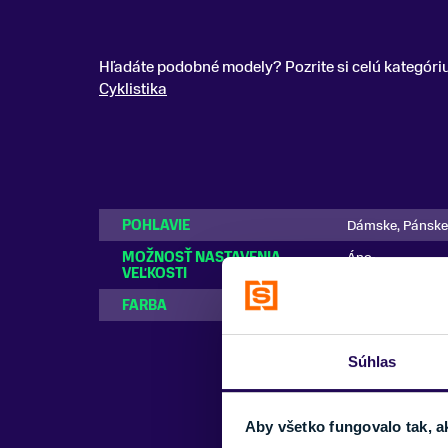
Hľadáte podobné modely? Pozrite si celú kategóri
Cyklistika
POHLAVIE
Dámske, Pánske
MOŽNOSŤ NASTAVENIA
Áno
VEĽKOSTI
FARBA
Čierna
Súhlas
Aby všetko fungovalo tak, a