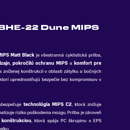
 BHE-22 Dune MIPS
IPS Matt Black
je všestranná cyklistická prilba,
zajn
,
pokročilú ochranu MIPS
a
komfort pre
zníženej konštrukcii v oblasti zátylku a bočných
, ktorí uprednostňujú bezpečie bez kompromisov v
zabezpečuje
technológia MIPS C2
, ktorá znižuje
malizuje riziko poškodenia mozgu. Prilba je zároveň
 konštrukciou
, ktorá spája PC škrupinu s EPS
elku.