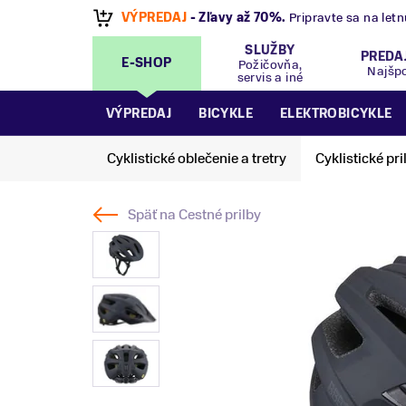
VÝPREDAJ
- Zľavy až 70%
.
Pripravte sa na let
SLUŽBY
PREDA
E-SHOP
Požičovňa,
Najšp
servis a iné
VÝPREDAJ
BICYKLE
ELEKTROBICYKLE
Cyklistické oblečenie a tretry
Cyklistické pri
Späť na
Cestné prilby