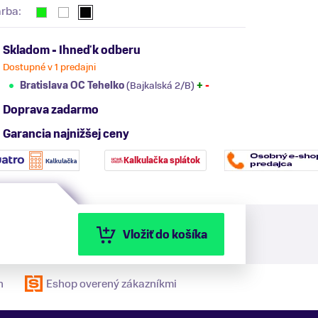
arba:
Skladom - Ihneď k odberu
Dostupné v 1 predajni
Bratislava OC Tehelko
(Bajkalská 2/B)
+
-
Doprava zadarmo
Garancia najnižšej ceny
Kalkulačka splátok
Vložiť do košíka
n
Eshop overený zákazníkmi