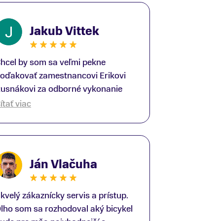
Jakub Vittek
hcel by som sa veľmi pekne
oďakovať zamestnancovi Erikovi
usnákovi za odborné vykonanie
ike-fittingu. Je to super človek na
ítať viac
právnom mieste a veľký odborník.
šetko patrične vysvetlil do detailov
 lajckou rečou. Na všetky moje
tázky odpovedal bez zaváhania.
Ján Vlačuha
šte raz ďakujem.
kvelý zákaznícky servis a prístup.
lho som sa rozhodoval aký bicykel