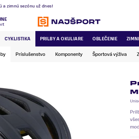
nú a zimnú sezónu už dnes!
JNE
ort
CYKLISTIKA
PRILBY A OKULIARE
OBLEČENIE
ZIMN
lby
Príslušenstvo
Komponenty
Športová výživa
P
M
Unis
Pri
všes
mode