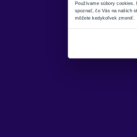
Používame súbory cookies. N
spoznať, čo Vás na našich s
môžete kedykoľvek zmeniť.