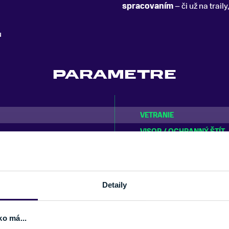
spracovaním
– či už na trail
u
PARAMETRE
VETRANIE
VISOR / OCHRANNÝ ŠTÍT
ZNAČKA
Detaily
ko má...