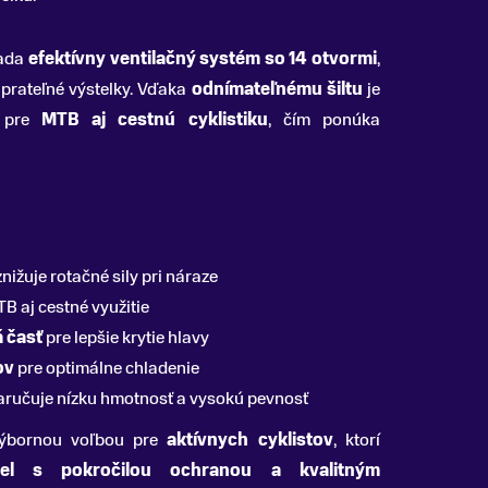
iada
efektívny ventilačný systém so 14 otvormi
,
prateľné výstelky. Vďaka
odnímateľnému šiltu
je
 pre
MTB aj cestnú cyklistiku
, čím ponúka
nižuje rotačné sily pri náraze
B aj cestné využitie
 časť
pre lepšie krytie hlavy
ov
pre optimálne chladenie
aručuje nízku hmotnosť a vysokú pevnosť
výbornou voľbou pre
aktívnych cyklistov
, ktorí
el s pokročilou ochranou a kvalitným