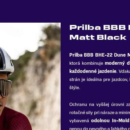
Prilba BBB
Matt Black
Prilba BBB BHE-22 Dune M
ktorá kombinuje
moderný di
každodenné jazdenie
.
Vďaka 
strán je ideálna pre jazdcov
štýle.
Ochranu na vyššej úrovni 
rotačné sily pri náraze a mini
vybavená
odolnou In-Mold
penou do pevného a ľahkého c