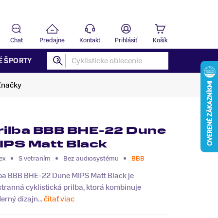
Predajňa
B
Chat
Predajne
Kontakt
Prihlásiť
Košík
É ŠPORTY
Značky
rilba BBB BHE-22 Dune
IPS Matt Black
ex
S vetraním
Bez audiosystému
BBB
lba BBB BHE-22 Dune MIPS Matt Black je
tranná cyklistická prilba, ktorá kombinuje
rný dizajn...
čitať viac