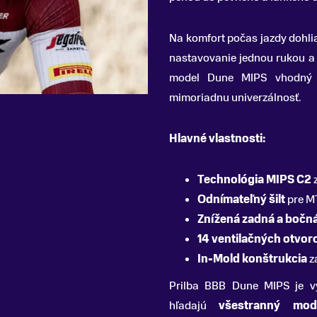
Na komfort počas jazdy dohl
nastavovanie jednou rukou a 
model Dune MIPS vhodný
mimoriadnu univerzálnosť.
Hlavné vlastnosti:
Technológia MIPS C2
z
Odnímateľný šilt
pre MT
Znížená zadná a bočná
14 ventilačných otvor
In-Mold konštrukcia
z
Prilba BBB Dune MIPS je 
hľadajú
všestranný mod