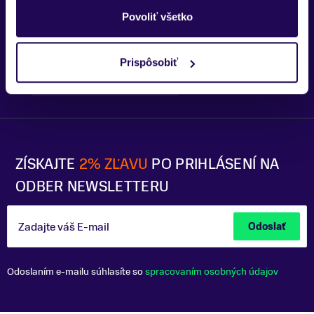
Trenčín
Povoliť všetko
Prispôsobiť
Bratislava - OC Tehelko
Trek Flagship Store Bratislava
ZÍSKAJTE
2% ZĽAVU
PO PRIHLÁSENÍ NA
ODBER NEWSLETTERU
Zadajte váš E-mail
Odoslať
Odoslaním e-mailu súhlasíte so
spracovaním osobných údajov