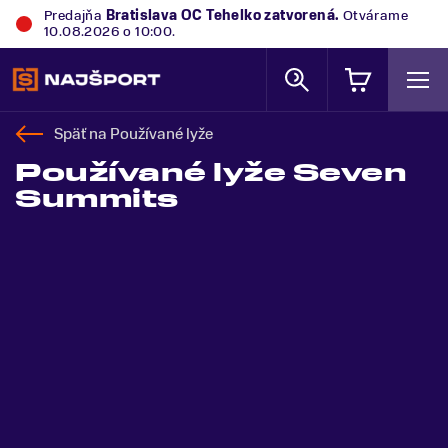
Predajňa
Bratislava OC Tehelko
zatvorená.
Otvárame
10.08.2026 o 10:00.
Späť na
Používané lyže
Používané lyže Seven
Summits