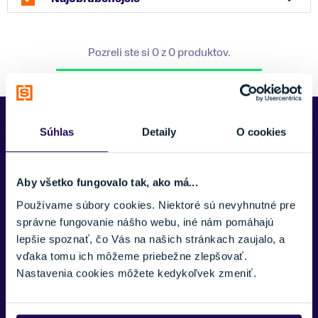
Pozreli ste si 0 z 0 produktov.
Predajne Najšport
Súhlas
Detaily
O cookies
Aby všetko fungovalo tak, ako má...
Používame súbory cookies. Niektoré sú nevyhnutné pre
správne fungovanie nášho webu, iné nám pomáhajú
lepšie spoznať, čo Vás na našich stránkach zaujalo, a
vďaka tomu ich môžeme priebežne zlepšovať.
Nastavenia cookies môžete kedykoľvek zmeniť.
Kubínska hoľa