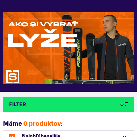
FILTER
Máme
0 produktov
:
Najobľúbenejšie