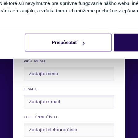
iektoré sú nevyhnutné pre správne fungovanie nášho webu, in
Hmotnosť
430 g
tránkach zaujalo, a vďaka tomu ich môžeme priebežne zlepšova
Potrebujete viac informácii?
Sme tu pre vás.
Prispôsobiť
VAŠE MENO:
E-MAIL:
TELEFÓNNE ČÍSLO: