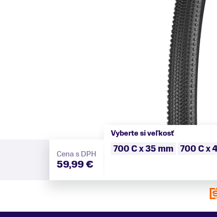
Vyberte si veľkosť
700 C x 35 mm
700 C x
Cena s DPH
59,99 €