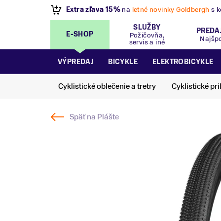
VÝPREDAJ
- Zľavy až 70%
.
Pripravte sa na let
SLUŽBY
PREDA
E-SHOP
Požičovňa,
Najšp
servis a iné
VÝPREDAJ
BICYKLE
ELEKTROBICYKLE
Cyklistické oblečenie a tretry
Cyklistické pri
Späť na
Plášte