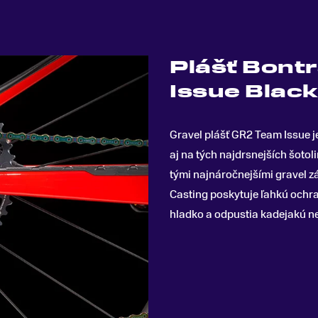
Plášť Bont
Issue Black
Gravel plášť GR2 Team Issue j
aj na tých najdrsnejších šoto
tými najnáročnejšími gravel 
Casting poskytuje ľahkú ochra
hladko a odpustia kadejakú n