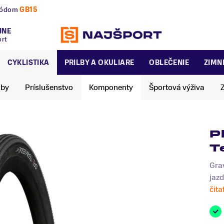
nú a zimnú sezónu už dnes!
JNE
ort
CYKLISTIKA
PRILBY A OKULIARE
OBLEČENIE
ZIMN
lby
Príslušenstvo
Komponenty
Športová výživa
P
T
Grav
jazd
čita