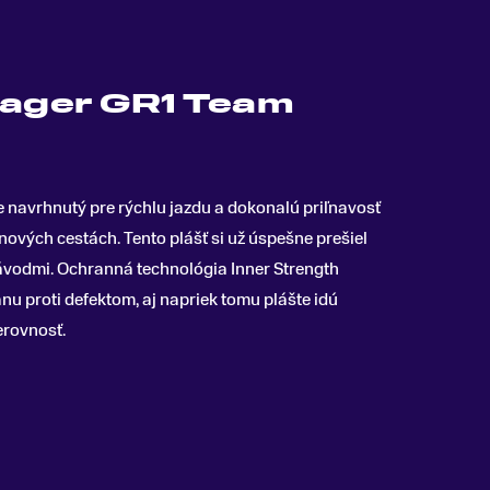
rager GR1 Team
e navrhnutý pre rýchlu jazdu a dokonalú priľnavosť
linových cestách
.
Tento plášť si už úspešne prešiel
závodmi. Ochranná technológia Inner Strength
nu proti defektom, aj napriek tomu plášte idú
erovnosť.