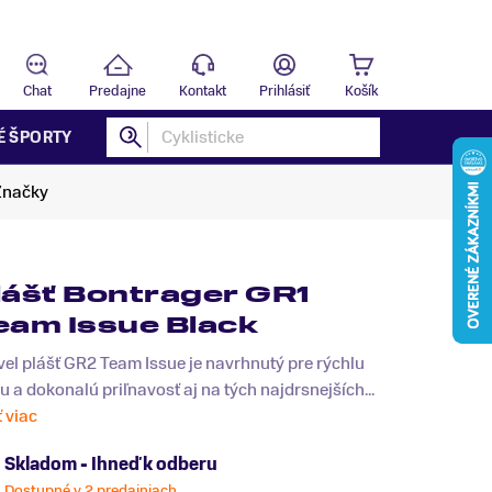
Predajňa
B
Chat
Predajne
Kontakt
Prihlásiť
Košík
É ŠPORTY
Značky
lášť Bontrager GR1
eam Issue Black
el plášť GR2 Team Issue je navrhnutý pre rýchlu
u a dokonalú priľnavosť aj na tých najdrsnejších...
ť viac
Skladom - Ihneď k odberu
Dostupné v 2 predajniach