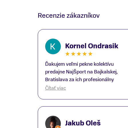
Recenzie zákazníkov
Kornel Ondrasik
Ďakujem veľmi pekne kolektívu
predajne NajŠport na Bajkalskej,
Bratislava za ich profesionálny
prístup k zákazníkom; Zvlášť
Čítať viac
ďakujem špecialistovi Martinovi
Gunišovi za jeho odbornú pomoc pri
kúpe nových lyží a lyžiarskej obuvi,
ako aj prilby.. všetko značka Atomic;
Jakub Oleš
Pán Martin Guniš mi svojou