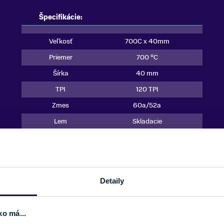
Špecifikácie:
Veľkosť
700C x 40mm
Priemer
700 °C
Šírka
40 mm
TPI
120 TPI
Zmes
60a/52a
Lem
Skladacie
Typ
Pripravené bezdušové
(TLR)/ráfik
Max. tlak
50 psi
ETRTO
40-622
Detaily
Ochrana proti
Vnútorná sila
prepichnutiu
ko má...
Množstvo tmelu
55 ml