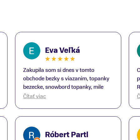
Eva Veľká
Zakupila som si dnes v tomto
C
obchode bezky s viazanim, topanky
p
bezecke, snowbord topanky, mile
R
prekvapenie ako Peter, ktory nas
b
Čítať viac
Č
obsluhoval mal prehlad, poradil nam
s
super. Za mna velmi mila obsluha,
V
dakujeme Eva zo Serede
a
o
Róbert Partl
E