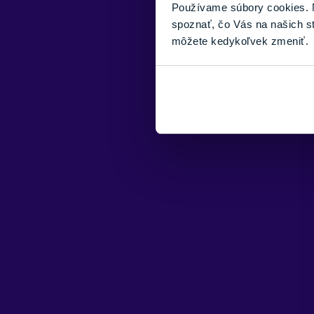
Používame súbory cookies. N
spoznať, čo Vás na našich s
môžete kedykoľvek zmeniť.