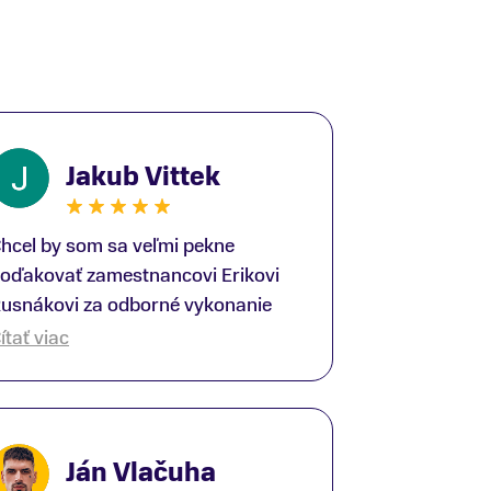
Jakub Vittek
hcel by som sa veľmi pekne
oďakovať zamestnancovi Erikovi
usnákovi za odborné vykonanie
ike-fittingu. Je to super človek na
ítať viac
právnom mieste a veľký odborník.
šetko patrične vysvetlil do detailov
 lajckou rečou. Na všetky moje
tázky odpovedal bez zaváhania.
Ján Vlačuha
šte raz ďakujem.