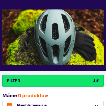
FILTER
Máme
0 produktov
:
Najobľúbenejšie