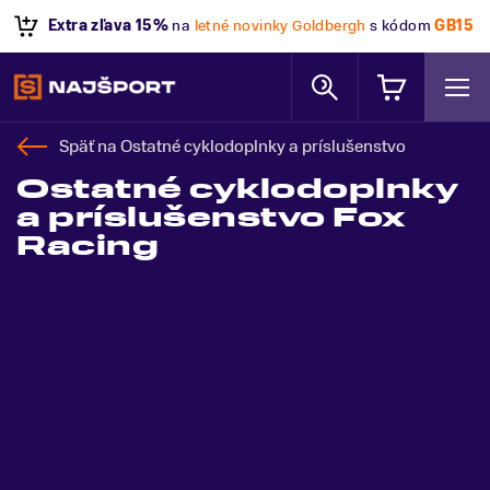
Extra zľava 15%
na
letné novinky Goldbergh
s kódom
GB15
Späť na
Ostatné cyklodoplnky a príslušenstvo
Ostatné cyklodoplnky
a príslušenstvo Fox
Racing