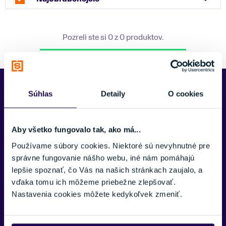
Pozreli ste si 0 z 0 produktov.
Predajne Najšport
Súhlas
Detaily
O cookies
Aby všetko fungovalo tak, ako má...
Používame súbory cookies. Niektoré sú nevyhnutné pre
správne fungovanie nášho webu, iné nám pomáhajú
lepšie spoznať, čo Vás na našich stránkach zaujalo, a
vďaka tomu ich môžeme priebežne zlepšovať.
Nastavenia cookies môžete kedykoľvek zmeniť.
Kubínska hoľa