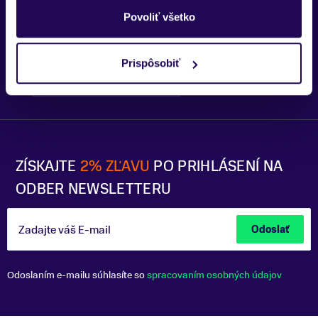
Trenčín
Povoliť všetko
Prispôsobiť
Bratislava - OC Tehelko
Trek Flagship Store Bratislava
ZÍSKAJTE
2% ZĽAVU
PO PRIHLÁSENÍ NA
ODBER NEWSLETTERU
Zadajte váš E-mail
Odoslať
Odoslaním e-mailu súhlasíte so
spracovaním osobných údajov