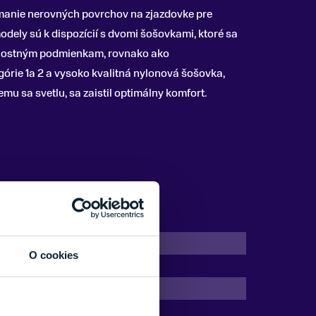
manie nerovných povrchov na zjazdovke pre
odely sú k dispozícií s dvomi šošovkami, ktoré sa
rnostným podmienkam, rovnako ako
górie 1a 2 a vysoko kvalitná nylonová šošovka,
mu sa svetlu, sa zaistil optimálny komfort.
Dvojité sklíčka
O cookies
Áno
Nie
Modrá, Šedá