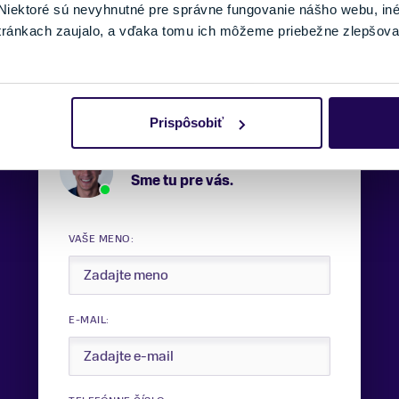
iektoré sú nevyhnutné pre správne fungovanie nášho webu, in
tránkach zaujalo, a vďaka tomu ich môžeme priebežne zlepšova
Prispôsobiť
Potrebujete viac informácii?
Sme tu pre vás.
VAŠE MENO:
E-MAIL: