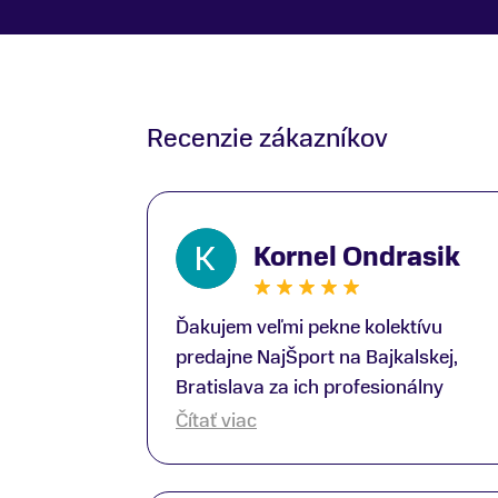
Recenzie zákazníkov
Kornel Ondrasik
Ďakujem veľmi pekne kolektívu
predajne NajŠport na Bajkalskej,
Bratislava za ich profesionálny
prístup k zákazníkom; Zvlášť
Čítať viac
ďakujem špecialistovi Martinovi
Gunišovi za jeho odbornú pomoc pri