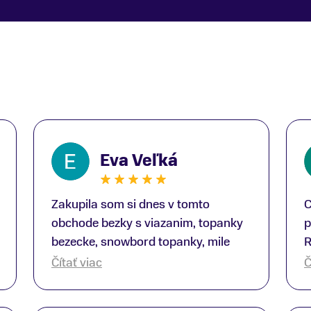
Eva Veľká
Zakupila som si dnes v tomto
C
obchode bezky s viazanim, topanky
p
bezecke, snowbord topanky, mile
R
prekvapenie ako Peter, ktory nas
b
Čítať viac
Č
obsluhoval mal prehlad, poradil nam
s
super. Za mna velmi mila obsluha,
V