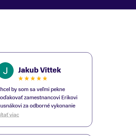
Jakub Vittek
hcel by som sa veľmi pekne
oďakovať zamestnancovi Erikovi
usnákovi za odborné vykonanie
ike-fittingu. Je to super človek na
ítať viac
právnom mieste a veľký odborník.
šetko patrične vysvetlil do detailov