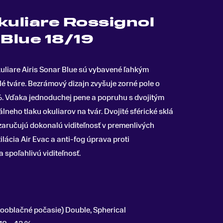
kuliare Rossignol
 Blue 18/19
uliare
Airis Sonar Blue
sú vybavené ľahkým
é tváre
.
Bezrámový dizajn zvyšuje zorné pole o
. Vďaka jednoduchej pene a popruhu s dvojitým
eho tlaku okuliarov na tvár. Dvojité sférické sklá
zaručujú dokonalú viditeľnosť v premenlivých
lácia Air Evac a anti-fog úprava proti
 spoľahlivú viditeľnosť.
ooblačné počasie) Double, Spherical