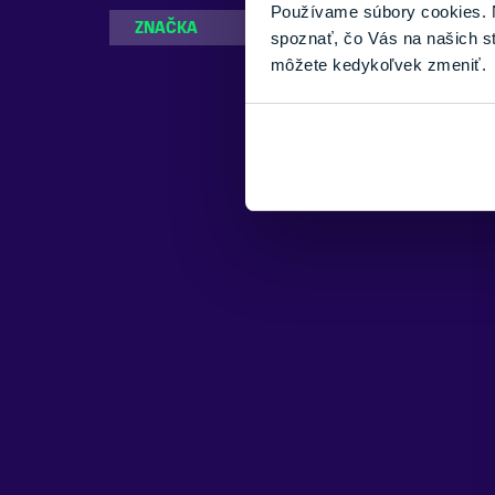
Používame súbory cookies. N
ZNAČKA
Rossignol
spoznať, čo Vás na našich s
môžete kedykoľvek zmeniť.