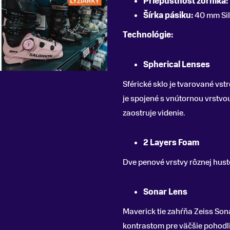
Priepustnosť zorníka:
Šírka pásiku:
40 mm Sil
Technológie:
Spherical Lenses
Sférické sklo je tvarované vst
je spojené s vnútornou vrstvou
zaostruje videnie.
2 Layers Foam
Dve penové vrstvy rôznej hust
Sonar Lens
Maverick tie zahŕňa Zeiss Son
kontrastom pre väčšie pohodli