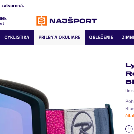
alská 2/B
zatvorená.
JNE
ort
CYKLISTIKA
PRILBY A OKULIARE
OBLEČENIE
ZIMN
L
R
B
Unis
Poho
Blu
čita