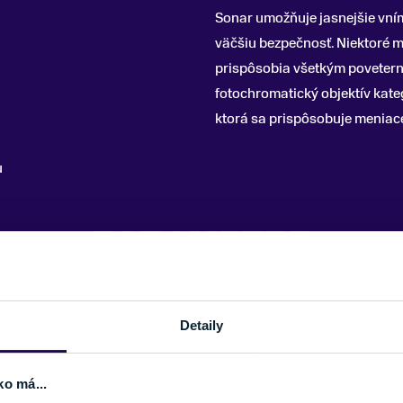
Sonar umožňuje jasnejšie vní
väčšiu bezpečnosť. Niektoré m
prispôsobia všetkým povete
fotochromatický objektív kate
ktorá sa prispôsobuje meniace
u
PARAMETRE
POČET SKLÍČOK
Detaily
VETRANIE
)
VYMENITEĽNÉ SKLÍČKA
ko má...
FARBA