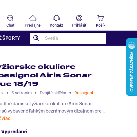
Predajňa
T
Chat
Predajne
Kontakt
Prihlásiť
Košík
É ŠPORTY
yžiarske okuliare
ossignol Airis Sonar
lue 18/19
ex
S vetraním
Dvojité sklíčka
Rossignol
dlné dámske lyžiarske okuliare Airis Sonar
e sú vybavené ľahkým bezrámovým dizajnom pre ...
ť viac
Vypredané