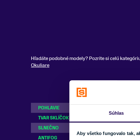
Hľadáte podobné modely? Pozrite si celú kategóri
Okuliare
POHLAVIE
Dámske, Pánske
Súhlas
TVAR SKLÍČOK
Sférické
SLNEČNO
S2 (Polooblačno
Aby všetko fungovalo tak, a
ANTIFOG
Áno