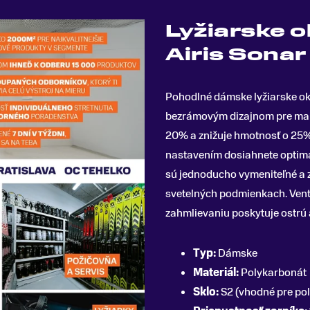
Lyžiarske o
Airis Sonar
Pohodlné dámske lyžiarske ok
bezrámovým dizajnom pre mal
20% a znižuje hmotnosť o 25%
nastavením dosiahnete optimáln
sú jednoducho vymeniteľné a 
svetelných podmienkach. Venti
zahmlievaniu poskytuje ostrú a
Typ:
Dámske
Materiál:
Polykarbonát
Sklo:
S2 (vhodné pre pol