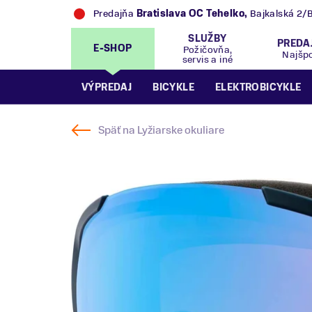
Predajňa
Trek Flagship Store Bratislava
,
Bajk
SLUŽBY
PREDA
E-SHOP
Požičovňa,
Najšp
servis a iné
VÝPREDAJ
BICYKLE
ELEKTROBICYKLE
Späť na
Lyžiarske okuliare