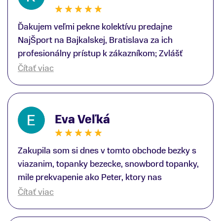
Ďakujem veľmi pekne kolektívu predajne
NajŠport na Bajkalskej, Bratislava za ich
profesionálny prístup k zákazníkom; Zvlášť
ďakujem špecialistovi Martinovi Gunišovi za
Čítať viac
jeho odbornú pomoc pri kúpe nových lyží a
lyžiarskej obuvi, ako aj prilby.. všetko značka
Atomic; Pán Martin Guniš mi svojou
Eva Veľká
odbornosťou otvoril nové obzory a dozvedel
som sa, vďaka jeho profesionálnemu prístupu k
zákazníkovi, up-to-date informácie o nových
Zakupila som si dnes v tomto obchode bezky s
trendoch v lyžiarských technológiách; Z
viazanim, topanky bezecke, snowbord topanky,
predajne NajŠport som odchádzal s nakúpom
mile prekvapenie ako Peter, ktory nas
nového lyžiarského vybavenia nielen ako veľmi
obsluhoval mal prehlad, poradil nam super. Za
Čítať viac
spokojný zákazník, ale aj s rešpektom, že
mna velmi mila obsluha, dakujeme Eva zo
majitelia takejto špičkovej športovej predajne na
Serede