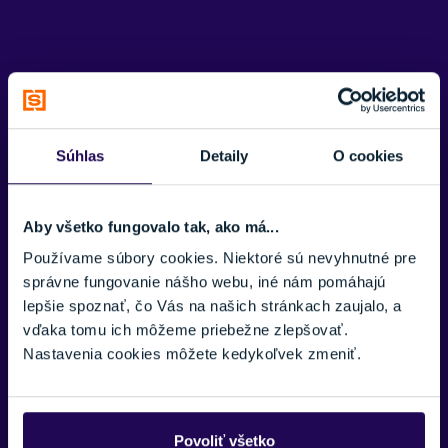
TYP SKLÍČOK
Polarizované
KOMPATIBILNÉ S DIOPTRICKÝMI OKULIARMI(OTG)
Áno
VETRANIE
Potrebujete viac informácii? Sme tu
Áno
Súhlas
Detaily
O cookies
pre vás.
SLNEČNO
VAŠE MENO:
S2 (Polooblačno)
Aby všetko fungovalo tak, ako má...
VYMENITEĽNÉ SKLÍČKA
Používame súbory cookies. Niektoré sú nevyhnutné pre
Nie
správne fungovanie nášho webu, iné nám pomáhajú
E-MAIL:
lepšie spoznať, čo Vás na našich stránkach zaujalo, a
ANTIFOG
Áno
vďaka tomu ich môžeme priebežne zlepšovať.
Nastavenia cookies môžete kedykoľvek zmeniť.
FARBA
TELEFÓNNE ČÍSLO:
Ružová
ZNAČKA
Povoliť všetko