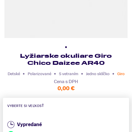
Lyžiarske okuliare Giro
Chico Daizee AR40
Detské
Polarizované
S vetraním
Jedno sklíčko
Giro
Cena s DPH
0,00 €
VYBERTE SI VEĽKOSŤ
Vypredané