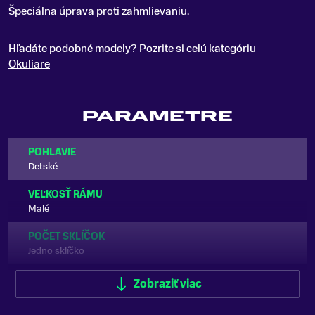
Špeciálna úprava proti zahmlievaniu.
Hľadáte podobné modely? Pozrite si celú kategóriu
Okuliare
PARAMETRE
POHLAVIE
Detské
VEĽKOSŤ RÁMU
Malé
POČET SKLÍČOK
Jedno sklíčko
TVAR SKLÍČOK
Zobraziť viac
Cylindrické