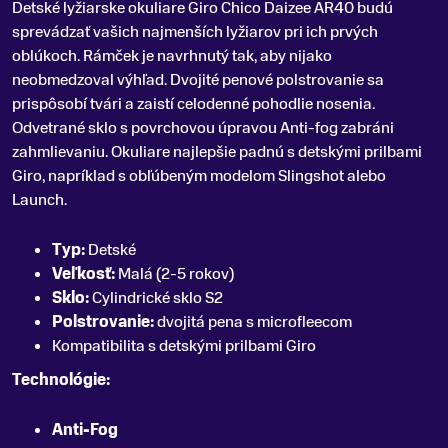
Detské lyžiarske okuliare Giro Chico Daizee AR40 budú
sprevádzať vašich najmenších lyžiarov pri ich prvých
oblúkoch
.
Rámček je navrhnutý tak, aby nijako
neobmedzoval výhľad. Dvojité penové polstrovanie sa
prispôsobí tvári a zaistí celodenné pohodlie nosenia.
Odvetrané sklo s povrchovou úpravou Anti-fog zabráni
zahmlievaniu. Okuliare najlepšie padnú s detskými prilbami
Giro, napríklad s obľúbeným modelom Slingshot alebo
Launch.
Typ:
Detské
Veľkosť:
Malá (2-5 rokov)
Sklo:
Cylindrické sklo S2
Polstrovanie:
dvojitá pena s microfleecom
Kompatibilita s detskými prilbami Giro
Technológie:
Anti-Fog