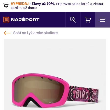
VÝPREDAJ
- Zľavy až 70%
.
Pripravte sa na letnú a zimnú
sezónu už dnes!
Späť na
Lyžiarske okuliare