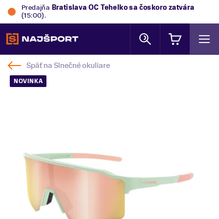
Predajňa
Bratislava OC Tehelko
sa čoskoro zatvára
(15:00).
Späť na
Slnečné okuliare
NOVINKA