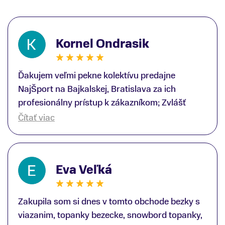
Kornel Ondrasik
Ďakujem veľmi pekne kolektívu predajne
NajŠport na Bajkalskej, Bratislava za ich
profesionálny prístup k zákazníkom; Zvlášť
ďakujem špecialistovi Martinovi Gunišovi za
Čítať viac
jeho odbornú pomoc pri kúpe nových lyží a
lyžiarskej obuvi, ako aj prilby.. všetko značka
Atomic; Pán Martin Guniš mi svojou
Eva Veľká
odbornosťou otvoril nové obzory a dozvedel
som sa, vďaka jeho profesionálnemu prístupu k
zákazníkovi, up-to-date informácie o nových
Zakupila som si dnes v tomto obchode bezky s
trendoch v lyžiarských technológiách; Z
viazanim, topanky bezecke, snowbord topanky,
predajne NajŠport som odchádzal s nakúpom