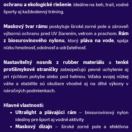
ochranu a ekologické riešenie
.
Ideálne na beh, trail, vodné
športy aj každodenný tréning.
Maskový tvar rámu
poskytuje široké zorné pole a zároveň
výbornú ochranu pred UV žiarením, vetrom a prachom.
Rám
z biosurovinového nylonu
, ktorý
pláva na vode
, spája
nízku hmotnosť, odolnosť a udržateľnosť.
Nastaviteľný nosník z rubber materiálu
a
tenké
protišmykové straničky
zabezpečujú pevné uchytenie aj
pri rýchlom pohybe alebo pod helmou. Vďaka svojej nízkej
váhe a stabilite sú okuliare vhodné aj na dlhé výkony v
náročných podmienkach.
Hlavné vlastnosti:
Ultralight a plávajúci rám
– biosurovinový nylon
ideálny pre šport aj vodné aktivity
Maskový dizajn
– široké zorné pole a efektívna