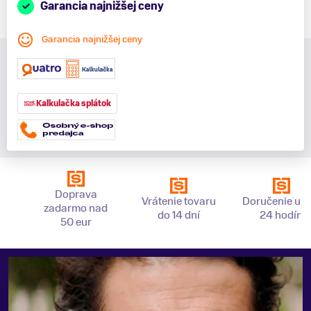
Garancia najnižšej ceny
Garancia najnižšej ceny
Kalkulačka splátok
Doprava
Vrátenie tovaru
Doručenie už 
zadarmo nad
do 14 dní
24 hodín
50 eur