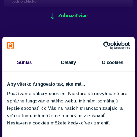
Jedno sklíčko
TVAR SKLÍČOK
Zobraziť viac
Cylindrické
TYP SKLÍČOK
Polykarbónové
SLNEČNO
S3 (Slnečno)
Súhlas
Detaily
O cookies
ANTIFOG
Potrebujete viac informácii? Sme tu
Áno
pre vás.
Aby všetko fungovalo tak, ako má...
FARBA
VAŠE MENO:
Oranžová, Zelená
Používame súbory cookies. Niektoré sú nevyhnutné pre
správne fungovanie nášho webu, iné nám pomáhajú
ZNAČKA
lepšie spoznať, čo Vás na našich stránkach zaujalo, a
Cébé
vďaka tomu ich môžeme priebežne zlepšovať.
E-MAIL:
Nastavenia cookies môžete kedykoľvek zmeniť.
Zobraziť menej