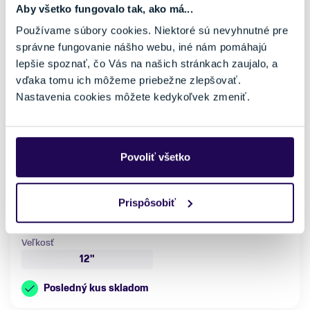
Aby všetko fungovalo tak, ako má...
Používame súbory cookies. Niektoré sú nevyhnutné pre
správne fungovanie nášho webu, iné nám pomáhajú
lepšie spoznať, čo Vás na našich stránkach zaujalo, a
vďaka tomu ich môžeme priebežne zlepšovať.
Nastavenia cookies môžete kedykoľvek zmeniť.
Odrážadlo Kellys Kiru Silver
99,00 €
169,00 €
-41 %
Povoliť všetko
Kategória
Materiál rámu
Cyklistika
Hliník
Nosnosť
Prispôsobiť
do 100 kg
Veľkosť
12"
Posledný kus skladom