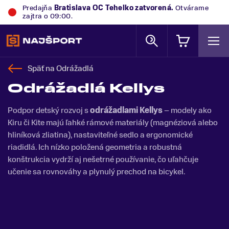
Predajňa
Bratislava OC Tehelko
zatvorená.
Otvárame
zajtra o 09:00.
Späť na
Odrážadlá
Odrážadlá Kellys
Podpor detský rozvoj s
odrážadlami Kellys
– modely ako
Kiru či Kite majú ľahké rámové materiály (magnéziová alebo
hliníková zliatina), nastaviteľné sedlo a ergonomické
riadidlá. Ich nízko položená geometria a robustná
konštrukcia vydrží aj nešetrné používanie, čo uľahčuje
učenie sa rovnováhy a plynulý prechod na bicykel.