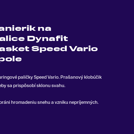
anierik na
alice Dynafit
asket Speed Vario
 pole
ringové paličky Speed ​​Vario
.
Prašanový klobúčik
treby sa prispôsobí sklonu svahu.
 bráni hromadeniu snehu a vzniku nepríjemných.