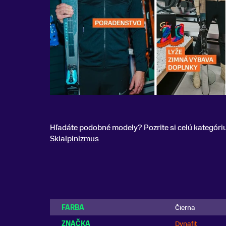
Hľadáte podobné modely? Pozrite si celú kategóri
Skialpinizmus
FARBA
Čierna
ZNAČKA
Dynafit