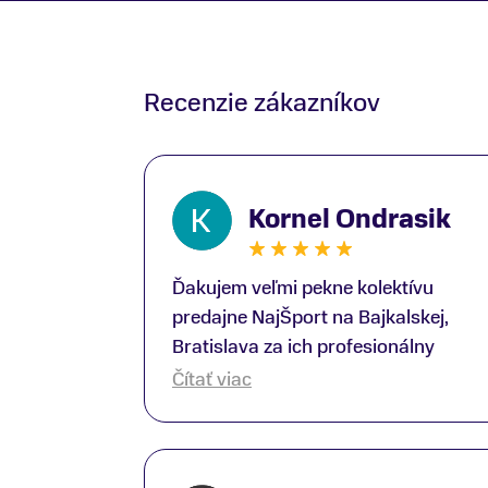
Recenzie zákazníkov
Kornel Ondrasik
Ďakujem veľmi pekne kolektívu
predajne NajŠport na Bajkalskej,
Bratislava za ich profesionálny
prístup k zákazníkom; Zvlášť
Čítať viac
ďakujem špecialistovi Martinovi
Gunišovi za jeho odbornú pomoc pri
kúpe nových lyží a lyžiarskej obuvi,