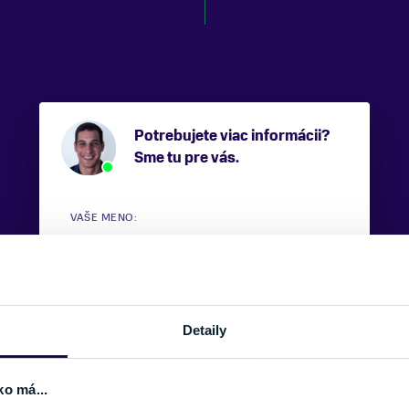
Potrebujete viac informácii?
Sme tu pre vás.
VAŠE MENO:
E-MAIL:
Detaily
TELEFÓNNE ČÍSLO:
ko má...