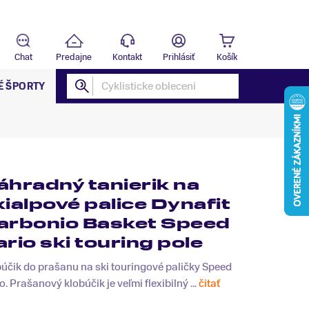
Predajňa
B
Chat
Predajne
Kontakt
Prihlásiť
Košík
É ŠPORTY
áhradný tanierik na
kialpové palice Dynafit
arbonio Basket Speed
ario ski touring pole
účik do prašanu na ski touringové paličky Speed ​​
o. Prašanový klobúčik je veľmi flexibilný ...
čitať