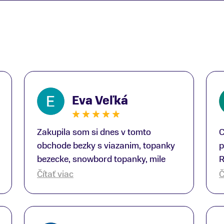
Eva Veľká
Zakupila som si dnes v tomto
C
obchode bezky s viazanim, topanky
p
bezecke, snowbord topanky, mile
R
prekvapenie ako Peter, ktory nas
b
Čítať viac
Č
obsluhoval mal prehlad, poradil nam
s
super. Za mna velmi mila obsluha,
V
dakujeme Eva zo Serede
a