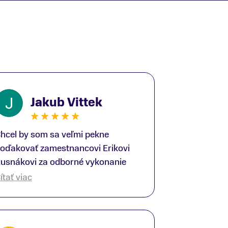
Jakub Vittek
hcel by som sa veľmi pekne
oďakovať zamestnancovi Erikovi
usnákovi za odborné vykonanie
ike-fittingu. Je to super človek na
ítať viac
právnom mieste a veľký odborník.
šetko patrične vysvetlil do detailov
 lajckou rečou. Na všetky moje