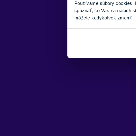
Používame súbory cookies. N
spoznať, čo Vás na našich s
môžete kedykoľvek zmeniť.