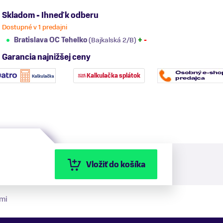
Skladom - Ihneď k odberu
Dostupné v 1 predajni
Bratislava OC Tehelko
(Bajkalská 2/B)
+
-
Garancia najnižšej ceny
Kalkulačka splátok
Vložiť do košíka
mi