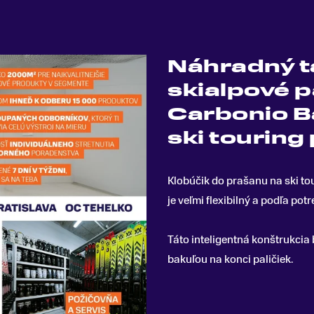
Náhradný t
skialpové p
Carbonio B
ski touring
Klobúčik do prašanu na ski tou
je veľmi flexibilný a podľa po
Táto inteligentná konštrukcia
bakuľou na konci paličiek.