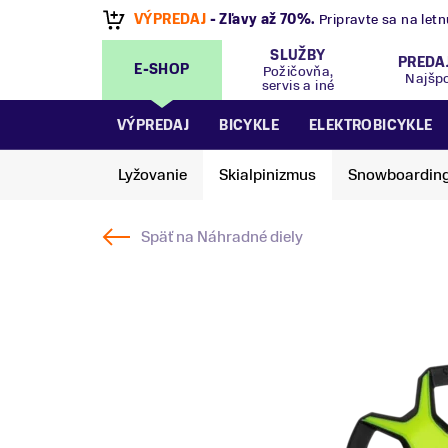
VÝPREDAJ
- Zľavy až 70%
.
Pripravte sa na let
SLUŽBY
PREDA
E-SHOP
Požičovňa,
Najšp
servis a iné
VÝPREDAJ
BICYKLE
ELEKTROBICYKLE
Lyžovanie
Skialpinizmus
Snowboardin
Späť na
Náhradné diely