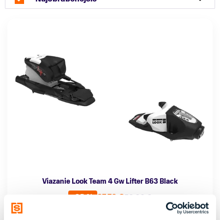
Viazanie Look Team 4 Gw Lifter B63 Black
37,70 €
58,00 €
-35 %
Pohlavie
Farba