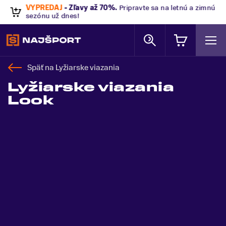
VÝPREDAJ
- Zľavy až 70%
.
Pripravte sa na letnú a zimnú
sezónu už dnes!
Späť na
Lyžiarske viazania
Lyžiarske viazania
Look