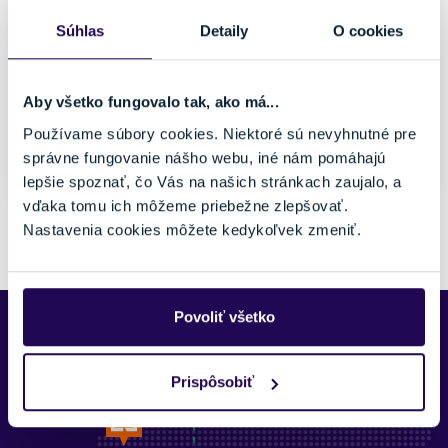
Detské
Biela, Čierna
Súhlas
Detaily
O cookies
Značka
Look
Veľkosť
Aby všetko fungovalo tak, ako má...
uni
Používame súbory cookies. Niektoré sú nevyhnutné pre
správne fungovanie nášho webu, iné nám pomáhajú
Posledný kus skladom
lepšie spoznať, čo Vás na našich stránkach zaujalo, a
vďaka tomu ich môžeme priebežne zlepšovať.
Pozreli ste si 1 z 1 produktov.
Nastavenia cookies môžete kedykoľvek zmeniť.
Povoliť všetko
Predajne Najšport
Prispôsobiť