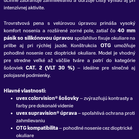
účinne zabraňuje zahmlievaniu a udržuje čistý výhľad aj pri
intenzívnej aktivite.
Trovrstvová pena s velúrovou úpravou prináša vysoký
komfort nosenia a rozšírené zorné pole, zatiaľ čo
40 mm
pásik so silikónovou úpravou
spoľahlivo fixuje okuliare na
prilbe aj pri rýchlej jazde. Konštrukcia
OTG
umožňuje
pohodlné nosenie cez dioptrické okuliare. Model je vhodný
pre stredne veľké až väčšie tváre a patrí do kategórie
šošoviek
CAT. 2 (VLT 30 %)
– ideálne pre slnečné aj
polojasné podmienky.
Hlavné vlastnosti:
uvex colorvision® šošovky
– zvýrazňujú kontrasty a
farby pre dokonalé videnie
uvex supravision® úprava
– spoľahlivá ochrana proti
zahmlievaniu
OTG kompatibilita
– pohodlné nosenie cez dioptrické
okuliare