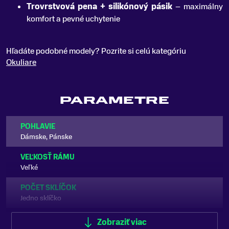
Trovrstvová pena + silikónový pásik
– maximálny
komfort a pevné uchytenie
Hľadáte podobné modely? Pozrite si celú kategóriu
Okuliare
PARAMETRE
POHLAVIE
Dámske, Pánske
VEĽKOSŤ RÁMU
Veľké
POČET SKLÍČOK
Jedno sklíčko
TVAR SKLÍČOK
Zobraziť viac
Sférické