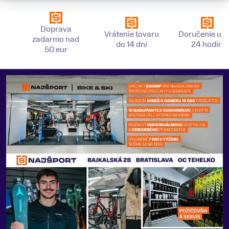
Doprava
Vrátenie tovaru
Doručenie už 
zadarmo nad
do 14 dní
24 hodín
50 eur