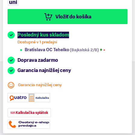
uni
Vložiť do košíka
Posledný kus skladom
Dostupné v 1 predajni
Bratislava OC Tehelko
(Bajkalská 2/B)
+
-
Doprava zadarmo
Garancia najnižšej ceny
Garancia najnižšej ceny
Kalkulačka splátok