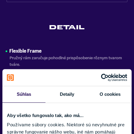
TYP SKLÍČOK
Sférické
DETAIL
KOMPATIBILNÉ S DIOPTRICKÝMI OKULIARMI(OTG)
Áno
VETRANIE
Flexible Frame
Áno
Pružný rám zaručuje pohodlné prispôsobenie rôznym tvarom
tváre.
SLNEČNO
S2 (Polooblačno)
Velour Foam Padding
ANTIFOG
Mäkké penové polstrovanie s velúrovým povrchom pre tlakovo
Áno
voľné usadenie a vysoký komfort.
Súhlas
Detaily
O cookies
FARBA
OTG Compatible
Čierna, Fialová
Konštrukcia vhodná na nosenie cez dioptrické okuliare.
Aby všetko fungovalo tak, ako má...
VHODNÉ NA
Silicone Strap
Používame súbory cookies. Niektoré sú nevyhnutné pre
Lyžovanie, Snowboarding
Popruh so silikónovou úpravou pre nešmykľavé uchytenie na
správne fungovanie nášho webu, iné nám pomáhajú