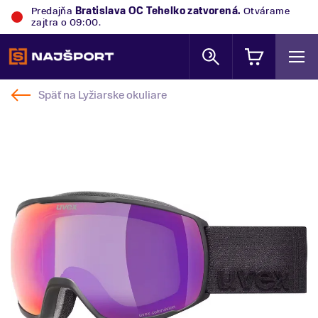
Predajňa
Bratislava OC Tehelko
zatvorená.
Otvárame
zajtra o 09:00.
Späť na
Lyžiarske okuliare