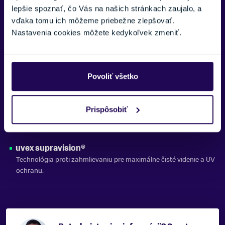
prilbe.
ZNAČKA
lepšie spoznať, čo Vás na našich stránkach zaujalo, a
Uvex
vďaka tomu ich môžeme priebežne zlepšovať.
Spherical Single Lens
Nastavenia cookies môžete kedykoľvek zmeniť.
Sférická jednodielna šošovka pre širšie zorné pole a lepšiu optiku.
Zobraziť menej
100% UV Protection
Ochrana pred UVA, UVB a UVC žiarením do 400 nm.
Povoliť všetko
uvex colorvision®
Zvýrazňuje kontrasty a zintenzívňuje farby pre presnejšie
Prispôsobiť
vnímanie prostredia a lepšiu viditeľnosť pri meniacich sa
svetelných podmienkach.
uvex supravision®
Technológia proti zahmlievaniu pre maximálne čisté videnie a UV
ochranu.