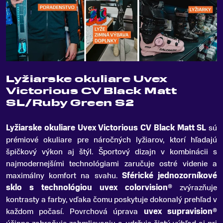
Lyžiarske okuliare Uvex
Victorious CV Black Matt
SL/Ruby Green S2
Lyžiarske okuliare Uvex Victorious CV Black Matt SL
sú
prémiové okuliare pre náročných lyžiarov, ktorí hľadajú
špičkový výkon aj štýl
.
Športový dizajn v kombinácii s
najmodernejšími technológiami zaručuje ostré videnie a
maximálny komfort na svahu.
Sférické jednozorníkové
sklo s technológiou uvex colorvision®
zvýrazňuje
kontrasty a farby, vďaka čomu poskytuje dokonalý prehľad v
každom počasí. Povrchová úprava
uvex supravision®