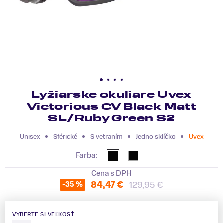
Lyžiarske okuliare Uvex
Victorious CV Black Matt
SL/Ruby Green S2
Unisex
Sférické
S vetraním
Jedno sklíčko
Uvex
Farba:
Cena s DPH
84,47 €
129,95 €
-35 %
VYBERTE SI VEĽKOSŤ