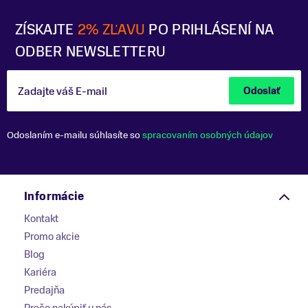
ZÍSKAJTE
2% ZĽAVU
PO PRIHLÁSENÍ NA
ODBER NEWSLETTERU
Zadajte váš E-mail
Odoslať
Odoslaním e-mailu súhlasíte so
spracovaním osobných údajov
Informácie
Kontakt
Promo akcie
Blog
Kariéra
Predajňa