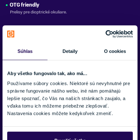
OTG friendly
Áno
Prelisy pre dioptrické okuliare.
ANTIFOG
Áno
FARBA
Čierna
Potrebujete viac informácii? Sme tu
Súhlas
Detaily
O cookies
pre vás.
ZNAČKA
Giro
VAŠE MENO:
Aby všetko fungovalo tak, ako má...
Zobraziť menej
Používame súbory cookies. Niektoré sú nevyhnutné pre
správne fungovanie nášho webu, iné nám pomáhajú
E-MAIL:
lepšie spoznať, čo Vás na našich stránkach zaujalo, a
vďaka tomu ich môžeme priebežne zlepšovať.
Nastavenia cookies môžete kedykoľvek zmeniť.
TELEFÓNNE ČÍSLO:
Zobraziť viac