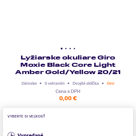
Lyžiarske okuliare Giro
Moxie Black Core Light
Amber Gold/Yellow 20/21
Dámske
S vetraním
Dvojité sklíčka
Giro
Cena s DPH
0,00 €
VYBERTE SI VEĽKOSŤ
Vypredané