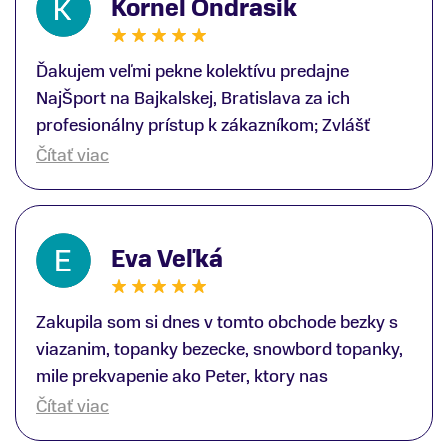
Kornel Ondrasik
Ďakujem veľmi pekne kolektívu predajne
NajŠport na Bajkalskej, Bratislava za ich
profesionálny prístup k zákazníkom; Zvlášť
ďakujem špecialistovi Martinovi Gunišovi za
Čítať viac
jeho odbornú pomoc pri kúpe nových lyží a
lyžiarskej obuvi, ako aj prilby.. všetko značka
Atomic; Pán Martin Guniš mi svojou
Eva Veľká
odbornosťou otvoril nové obzory a dozvedel
som sa, vďaka jeho profesionálnemu prístupu k
zákazníkovi, up-to-date informácie o nových
Zakupila som si dnes v tomto obchode bezky s
trendoch v lyžiarských technológiách; Z
viazanim, topanky bezecke, snowbord topanky,
predajne NajŠport som odchádzal s nakúpom
mile prekvapenie ako Peter, ktory nas
nového lyžiarského vybavenia nielen ako veľmi
obsluhoval mal prehlad, poradil nam super. Za
Čítať viac
spokojný zákazník, ale aj s rešpektom, že
mna velmi mila obsluha, dakujeme Eva zo