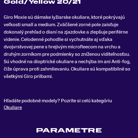
Gold/Yellow 20/21
Giro Moxie sú dámske lyžiarske okuliare, ktoré pokrývajú
veľkosti small a medium
.
Zväčšené zorné pole zaisťuje
dokonalý prehľad o dianí na zjazdovke a zlepšuje periférne
videnie. Celodenné pohodlie si vychutnáte aj vďaka
dvojvrstvovej pene s hrejivým microfleecom na vrchu a
druhým zorníkom pre podmienky so zníženou viditeľnosťou.
Sú vhodné na dioptrické okuliare a nechýba im ani Anti-fog,
čiže úprava proti zahmlievaniu. Okuliare sú kompatibilné so
všetkými Giro prilbami.
Hľadáte podobné modely? Pozrite si celú kategóriu
Okuliare
PARAMETRE