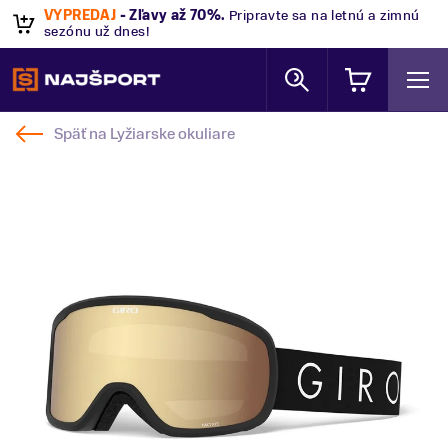
VÝPREDAJ
- Zľavy až 70%
.
Pripravte sa na letnú a zimnú
sezónu už dnes!
Späť na
Lyžiarske okuliare