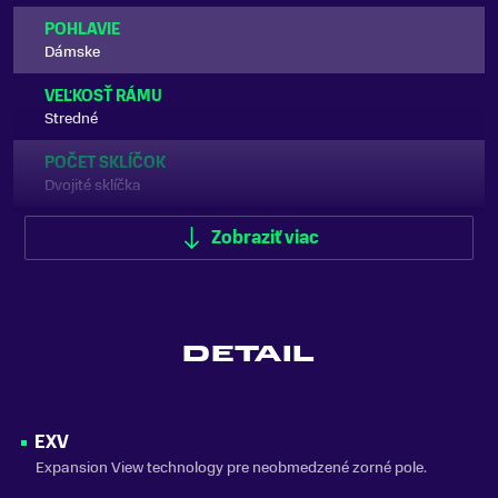
POHLAVIE
Dámske
VEĽKOSŤ RÁMU
Stredné
POČET SKLÍČOK
Dvojité sklíčka
TVAR SKLÍČOK
Zobraziť viac
Cylindrické
KOMPATIBILNÉ S DIOPTRICKÝMI OKULIARMI(OTG)
Áno
DETAIL
VETRANIE
Áno
SLNEČNO
EXV
S1-S3 (Zamračené až Slnečné)
Expansion View technology pre neobmedzené zorné pole.
VYMENITEĽNÉ SKLÍČKA