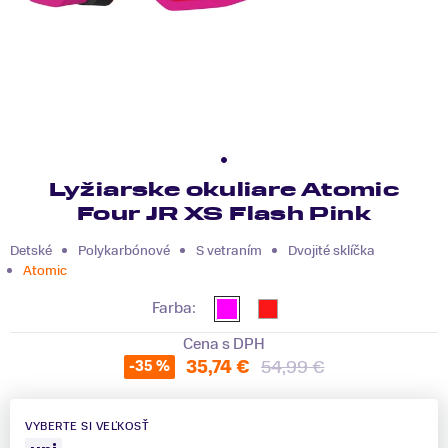
Lyžiarske okuliare Atomic
Four JR XS Flash Pink
Detské
Polykarbónové
S vetraním
Dvojité sklíčka
Atomic
Farba:
Cena s DPH
35,74 €
54,99 €
-35 %
VYBERTE SI VEĽKOSŤ