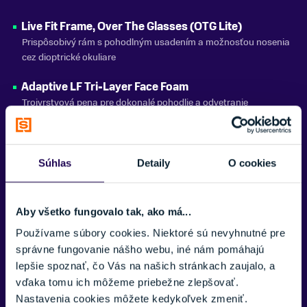
VETRANIE
Live Fit Frame, Over The Glasses (OTG Lite)
Áno
Prispôsobivý rám s pohodlným usadením a možnosťou nosenia
cez dioptrické okuliare
SLNEČNO
S2 (Polooblačno)
Adaptive LF Tri-Layer Face Foam
ANTIFOG
Trojvrstvová pena pre dokonalé pohodlie a odvetranie
Áno
Vent Foam, Silicone-coated Strap
FARBA
Ventilačná pena a silikónový popruh pre stabilitu a komfort
Ružová
Súhlas
Detaily
O cookies
Microfiber Goggle Bag
ZNAČKA
Ochranné puzdro z mikrovlákna na bezpečné uloženie okuliarov
Atomic
Aby všetko fungovalo tak, ako má...
Flash Lens Technology
Zobraziť menej
Používame súbory cookies. Niektoré sú nevyhnutné pre
Technológia zorníkov so zrkadlovým efektom pre lepší kontrast a
správne fungovanie nášho webu, iné nám pomáhajú
ochranu
lepšie spoznať, čo Vás na našich stránkach zaujalo, a
Cylindrical Double Lens
vďaka tomu ich môžeme priebežne zlepšovať.
Dvojitý cylindrický zorník pre širšie zorné pole a ochranu
Nastavenia cookies môžete kedykoľvek zmeniť.