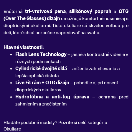
Vnútorná
tri-vrstvová pena
,
silikónový popruh
a
OTG
(Over The Glasses) dizajn
umožňujú komfortné nosenie aj s
dioptrickými okuliarmi. Tieto okuliare sú skvelou voľbou pre
deti, ktoré chcú bezpečne napredovať na svahu.
Hlavné vlastnosti:
Flash Lens Technology
– jasné a kontrastné videnie v
rôznych podmienkach
Cylindrické dvojité sklá
– zníženie zahmlievania a
lepšia optická čistota
Live Fit rám + OTG dizajn
– pohodlie aj pri nosení
dioptrických okuliarov
Hydrofóbna a anti-fog úprava
– ochrana pred
zahmlením a znečistením
Hľadáte podobné modely? Pozrite si celú kategóriu
Okuliare