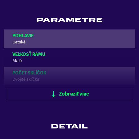
PARAMETRE
POHLAVIE
Detské
VEĽKOSŤ RÁMU
Malé
POČET SKLÍČOK
Dvojité sklíčka
TVAR SKLÍČOK
Zobraziť viac
Cylindrické
TYP SKLÍČOK
Polykarbónové
DETAIL
KOMPATIBILNÉ S DIOPTRICKÝMI OKULIARMI(OTG)
Áno