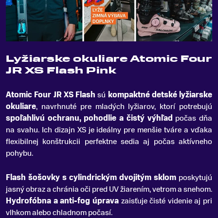
Lyžiarske okuliare Atomic Four
JR XS Flash Pink
Atomic Four JR XS Flash
sú
kompaktné detské lyžiarske
okuliare
, navrhnuté pre mladých lyžiarov, ktorí potrebujú
spoľahlivú ochranu, pohodlie a čistý výhľad
počas dňa
na svahu
.
Ich dizajn XS je ideálny pre menšie tváre a vďaka
flexibilnej konštrukcii perfektne sedia aj počas aktívneho
pohybu.
Flash šošovky s cylindrickým dvojitým sklom
poskytujú
jasný obraz a chránia oči pred UV žiarením, vetrom a snehom.
Hydrofóbna a anti-fog úprava
zaisťuje čisté videnie aj pri
vlhkom alebo chladnom počasí.