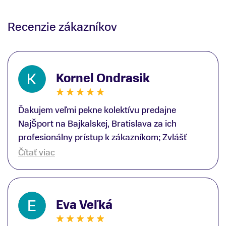
Recenzie zákazníkov
Kornel Ondrasik
Ďakujem veľmi pekne kolektívu predajne
NajŠport na Bajkalskej, Bratislava za ich
profesionálny prístup k zákazníkom; Zvlášť
ďakujem špecialistovi Martinovi Gunišovi za
Čítať viac
jeho odbornú pomoc pri kúpe nových lyží a
lyžiarskej obuvi, ako aj prilby.. všetko značka
Atomic; Pán Martin Guniš mi svojou
Eva Veľká
odbornosťou otvoril nové obzory a dozvedel
som sa, vďaka jeho profesionálnemu prístupu k