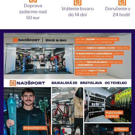
Doprava
Vrátenie tovaru
Doručenie už 
zadarmo nad
do 14 dní
24 hodín
50 eur