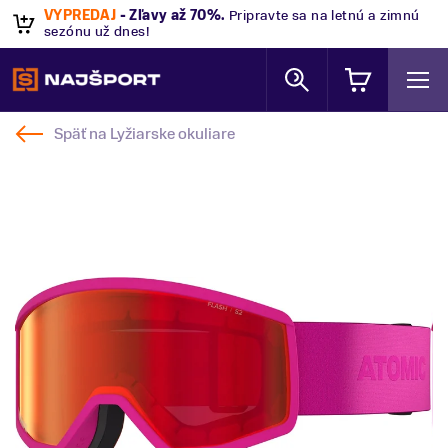
VÝPREDAJ
- Zľavy až 70%
.
Pripravte sa na letnú a zimnú
sezónu už dnes!
Späť na
Lyžiarske okuliare