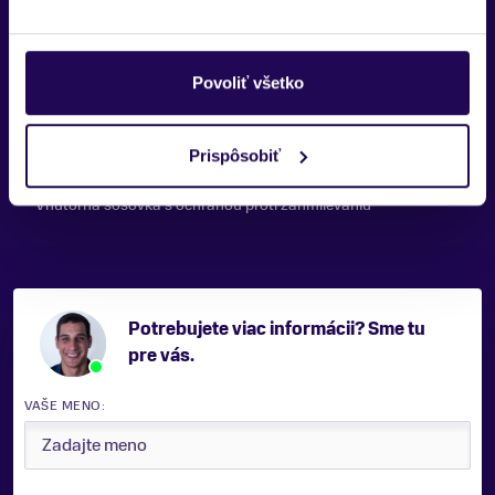
Anti-scratch Outer Lens (PC)
Polykarbonátový zorník s úpravou proti poškriabaniu
Povoliť všetko
Hydrophobic Lens Coating
Vodoodpudivá vrstva na zorníku odpudzujúca kvapky a špinu
Prispôsobiť
Anti-fog Inner Lens (AC)
Vnútorná šošovka s ochranou proti zahmlievaniu
Potrebujete viac informácii? Sme tu
pre vás.
VAŠE MENO: