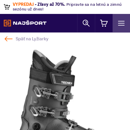
VÝPREDAJ
- Zľavy až 70%
.
Pripravte sa na letnú a zimnú
sezónu už dnes!
Späť na
Lyžiarky