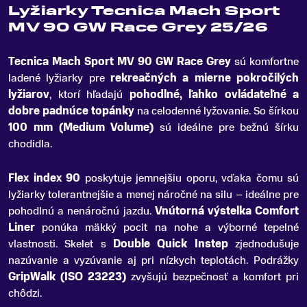
Lyžiarky Tecnica Mach Sport
MV 90 GW Race Grey 25/26
Tecnica Mach Sport MV 90 GW Race Grey
sú komfortne
ladené lyžiarky pre
rekreačných a mierne pokročilých
lyžiarov
, ktorí hľadajú
pohodlné, ľahko ovládateľné a
dobre padnúce topánky
na celodenné lyžovanie
.
So šírkou
100 mm (Medium Volume)
sú ideálne pre bežnú šírku
chodidla.
Flex index 90
poskytuje jemnejšiu oporu, vďaka čomu sú
lyžiarky tolerantnejšie a menej náročné na silu – ideálne pre
pohodlnú a nenáročnú jazdu.
Vnútorná výstelka Comfort
Liner
ponúka mäkký pocit na nohe a výborné tepelné
vlastnosti. Skelet s
Double Quick Instep
zjednodušuje
nazúvanie a vyzúvanie aj pri nízkych teplotách. Podrážky
GripWalk (ISO 23223)
zvyšujú bezpečnosť a komfort pri
chôdzi.