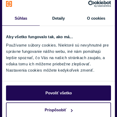
FLEX INDEX
90
KLIPSY
Súhlas
Detaily
O cookies
GripWalk podrážky
4 klipsy
Zvyšujú komfort pri chôdzi a zabezpečujú kompatibilitu s
GripWalk viazaním
SEZÓNA
Aby všetko fungovalo tak, ako má...
25/26
ISO 23223 Gripwalk
Používame súbory cookies. Niektoré sú nevyhnutné pre
ZNAČKA
Normovaná podrážka kompatibilná s GripWalk viazaním podľa
správne fungovanie nášho webu, iné nám pomáhajú
Tecnica
ISO štandardu
lepšie spoznať, čo Vás na našich stránkach zaujalo, a
vďaka tomu ich môžeme priebežne zlepšovať.
Ecodesign – Comfort
Zobraziť menej
Nastavenia cookies môžete kedykoľvek zmeniť.
Vnútorná topánka navrhnutá pre pohodlie a šetrnosť k
životnému prostrediu
Povoliť všetko
Potrebujete viac informácii? Sme tu
Prispôsobiť
pre vás.