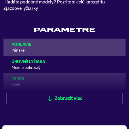
Hľadáte podobné modely? Pozrite si celú kategóriu
Zjazdové lyžiarky
PARAMETRE
POHLAVIE
Pánske
ÚROVEŇ LYŽIARA
Mierne pokročilý
FARBA
Šedá
TYP LYŽIARKY
Zobraziť viac
Zjazdové
ŠÍRKA SKELETU
Stredná
DETAIL