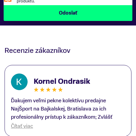
produktu.
Recenzie zákazníkov
Kornel Ondrasik
Ďakujem veľmi pekne kolektívu predajne
NajŠport na Bajkalskej, Bratislava za ich
profesionálny prístup k zákazníkom; Zvlášť
ďakujem špecialistovi Martinovi Gunišovi za
Čítať viac
jeho odbornú pomoc pri kúpe nových lyží a