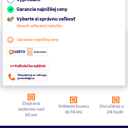
Garancia najnižšej ceny
Vyberte si správnu veľkosť
Otvoriť veľkostnú tabuľku
Garancia najnižšej ceny
Kalkulačka splátok
Doprava
Vrátenie tovaru
Doručenie už 
zadarmo nad
do 14 dní
24 hodín
50 eur