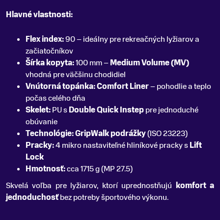
Hlavné vlastnosti:
Flex index:
90 – ideálny pre rekreačných lyžiarov a
začiatočníkov
Šírka kopyta:
100 mm –
Medium Volume (MV)
vhodná pre väčšinu chodidiel
Vnútorná topánka:
Comfort Liner
– pohodlie a teplo
počas celého dňa
Skelet:
PU s
Double Quick Instep
pre jednoduché
obúvanie
Technológie:
GripWalk podrážky
(ISO 23223)
Pracky:
4 mikro nastaviteľné hliníkové pracky s
Lift
Lock
Hmotnosť:
cca 1715 g (MP 27.5)
Skvelá voľba pre lyžiarov, ktorí uprednostňujú
komfort a
jednoduchosť
bez potreby športového výkonu.