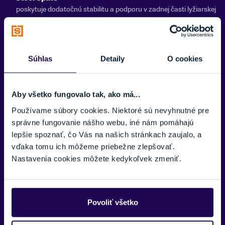
Rossignol
poskytuje dodatočnú stabilitu a podporu v zadnej časti lyžiarskej
topánky so zabudovanou oceľovou výstužou, ktorá zlepšuje
prenos sily
Zobraziť menej
BI-Injected Spoiler
Súhlas
Detaily
O cookies
poskytuje zlepšenú prispôsobivosť a pohodlie v oblasti lýtka tým,
že je spojler vyrobený z dvoch rôznych tvrdých plastov, čo
umožňuje lepšie obopnutie dolnej časti nohy
Aby všetko fungovalo tak, ako má...
Double Buckle
Používame súbory cookies. Niektoré sú nevyhnutné pre
revolúcia na trhu, systém dvojitej pracky pre jednoduché
správne fungovanie nášho webu, iné nám pomáhajú
nazúvanie a vyzúvanie bez vplyvu na výkon lyžiarky
lepšie spoznať, čo Vás na našich stránkach zaujalo, a
vďaka tomu ich môžeme priebežne zlepšovať.
Thinsulate® Stretch
Nastavenia cookies môžete kedykoľvek zmeniť.
izolácia v prednej časti chodidla
Zobraziť viac
Merino wool
zateplenie vnútornej topánky
Povoliť všetko