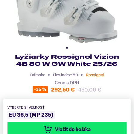
Lyžiarky Rossignol Vizion
4B 80 W GW White 25/26
Dámske
Flex index: 80
Rossignol
Cena s DPH
292,50 €
450,00 €
-35 %
VYBERTE SI VEĽKOSŤ
EU 36,5 (MP 235)
Vložiť do košíka