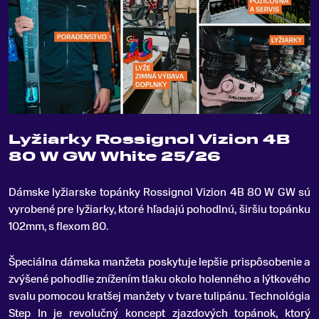
Lyžiarky Rossignol Vizion 4B
80 W GW White 25/26
Dámske lyžiarske topánky Rossignol Vizion 4B 80 W GW sú
vyrobené pre lyžiarky, ktoré hľadajú pohodlnú, širšiu topánku
102mm, s flexom 80
.
Špeciálna dámska manžeta poskytuje lepšie prispôsobenie a
zvýšené pohodlie znížením tlaku okolo holenného a lýtkového
svalu pomocou kratšej manžety v tvare tulipánu. Technológia
Step In je revolučný koncept zjazdových topánok, ktorý