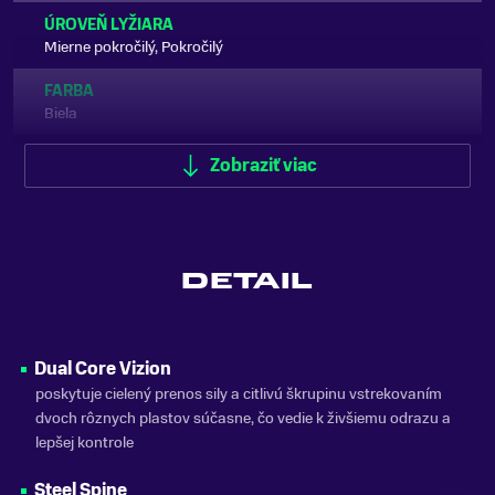
ÚROVEŇ LYŽIARA
Mierne pokročilý, Pokročilý
FARBA
Biela
TYP LYŽIARKY
Zobraziť viac
Zjazdové
ŠÍRKA SKELETU
Široká
DETAIL
FLEX INDEX
80
KLIPSY
Dual Core Vizion
4 klipsy
poskytuje cielený prenos sily a citlivú škrupinu vstrekovaním
dvoch rôznych plastov súčasne, čo vedie k živšiemu odrazu a
SEZÓNA
lepšej kontrole
25/26
Steel Spine
ZNAČKA