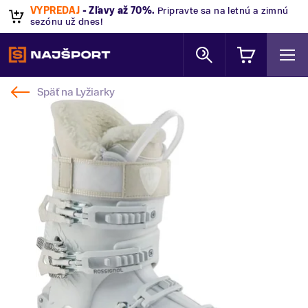
VÝPREDAJ
- Zľavy až 70%
.
Pripravte sa na letnú a zimnú
sezónu už dnes!
Späť na
Lyžiarky