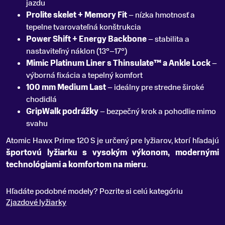
jazdu
Prolite skelet + Memory Fit
– nízka hmotnosť a
tepelne tvarovateľná konštrukcia
Power Shift + Energy Backbone
– stabilita a
nastaviteľný náklon (13°–17°)
Mimic Platinum Liner s Thinsulate™ a Ankle Lock
–
výborná fixácia a tepelný komfort
100 mm Medium Last
– ideálny pre stredne široké
chodidlá
GripWalk podrážky
– bezpečný krok a pohodlie mimo
svahu
Atomic Hawx Prime 120 S je určený pre lyžiarov, ktorí hľadajú
športovú lyžiarku s vysokým výkonom, modernými
technológiami a komfortom na mieru
.
Hľadáte podobné modely? Pozrite si celú kategóriu
Zjazdové lyžiarky