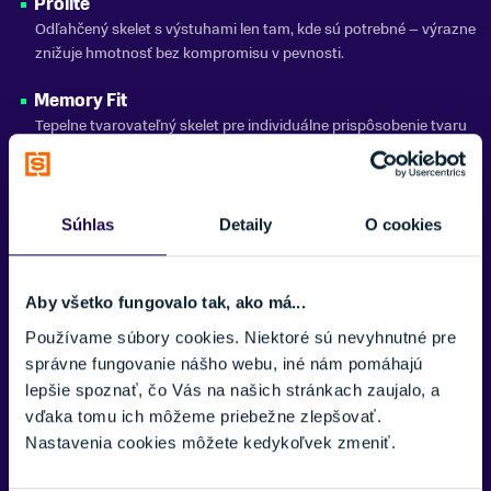
Prolite
4 klipsy
Odľahčený skelet s výstuhami len tam, kde sú potrebné – výrazne
znižuje hmotnosť bez kompromisu v pevnosti.
SEZÓNA
25/26
Memory Fit
ZNAČKA
Tepelne tvarovateľný skelet pre individuálne prispôsobenie tvaru
Atomic
nohy.
Power Shift 2.0
Zobraziť menej
Umožňuje nastavenie tuhosti ohybu aj náklonu komína podľa
Súhlas
Detaily
O cookies
preferencií lyžiara.
Adaptive Fit System (AFS) Cuff
Aby všetko fungovalo tak, ako má...
Možnosť prispôsobenia šírky lýtkovej časti vďaka odnímateľnej
Používame súbory cookies. Niektoré sú nevyhnutné pre
výplni.
správne fungovanie nášho webu, iné nám pomáhajú
Energy Backbone
lepšie spoznať, čo Vás na našich stránkach zaujalo, a
Zosilnená zadná časť skeletu pre vyššiu torznú tuhosť a presný
vďaka tomu ich môžeme priebežne zlepšovať.
prenos sily.
Nastavenia cookies môžete kedykoľvek zmeniť.
Dual-Sided Cuff Alignment