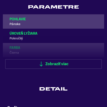
PARAMETRE
POHLAVIE
Pánske
ÚROVEŇ LYŽIARA
Pokročilý
FARBA
Čierna
TYP LYŽIARKY
Zobraziť viac
Zjazdové
ŠÍRKA SKELETU
Stredná
DETAIL
FLEX INDEX
120
KLIPSY