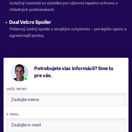
Izolačný materiál vo výstelke pre výbornú tepelnú ochranu v
chladných podmienkach.
Dual Velcro Spoiler
Prídavný zadný spoiler s dvojitým uchytením – pre lepšiu oporu a
agresívnejší postoj.
Potrebujete viac informácii? Sme tu
pre vás.
VAŠE MENO:
E-MAIL: