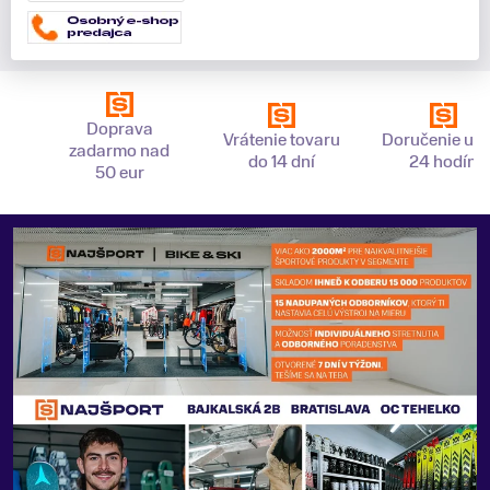
Doprava
Vrátenie tovaru
Doručenie už 
zadarmo nad
do 14 dní
24 hodín
50 eur