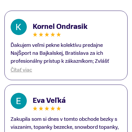
Kornel Ondrasik
Ďakujem veľmi pekne kolektívu predajne
NajŠport na Bajkalskej, Bratislava za ich
profesionálny prístup k zákazníkom; Zvlášť
ďakujem špecialistovi Martinovi Gunišovi za
Čítať viac
jeho odbornú pomoc pri kúpe nových lyží a
lyžiarskej obuvi, ako aj prilby.. všetko značka
Atomic; Pán Martin Guniš mi svojou
Eva Veľká
odbornosťou otvoril nové obzory a dozvedel
som sa, vďaka jeho profesionálnemu prístupu k
zákazníkovi, up-to-date informácie o nových
Zakupila som si dnes v tomto obchode bezky s
trendoch v lyžiarských technológiách; Z
viazanim, topanky bezecke, snowbord topanky,