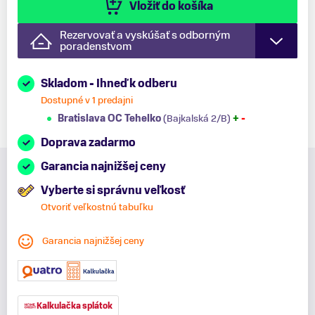
Vložiť do košíka
Rezervovať a vyskúšať s odborným
poradenstvom
Skladom - Ihneď k odberu
Dostupné v 1 predajni
Bratislava OC Tehelko
(Bajkalská 2/B)
+
-
Doprava zadarmo
Garancia najnižšej ceny
Vyberte si správnu veľkosť
Otvoriť veľkostnú tabuľku
Garancia najnižšej ceny
Kalkulačka splátok