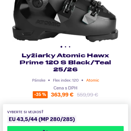
Lyžiarky Atomic Hawx
Prime 120 S Black/Teal
25/26
Pánske
Flex index: 120
Atomic
Cena s DPH
363,99 €
559,99 €
-35 %
VYBERTE SI VEĽKOSŤ
EU 43,5/44 (MP 280/285)