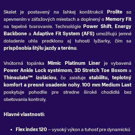
Skelet je postavený na ľahkej konštrukcii
Prolite
so
spevnením v záťažových miestach a doplnený o
Memory Fit
na tepelné tvarovanie. Technológie
Power Shift
,
Energy
Backbone
a
Adaptive Fit System (AFS)
umožňujú jemné
doladenie uhla predklonu aj tuhosti lyžiarky, čím sa
prispôsobia štýlu jazdy a terénu
.
Vnútorná topánka
Mimic Platinum Liner
je vybavená
Power Ankle Lock systémom
,
3D Stretch Toe Boxom
a
Thinsulate™ izoláciou
, čo zaisťuje
stabilitu, teplotný
komfort a presné usadenie nohy
.
100 mm Medium Last
poskytuje pohodlie pre stredne široké chodidlá bez
obetovania kontroly.
Hlavné vlastnosti:
Flex index 120
– vysoký výkon a tuhosť pre dynamickú