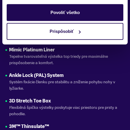
Nastaviteľný komín v oboch smeroch – ideálny pre asymetriu
nôh.
Povoliť všetko
PU Shell / PU Cuff
Trvácny skelet a komín z polyuretánu – zabezpečuje pevnosť a
Prispôsobiť
výborný výkon.
Mimic Platinum Liner
Tepelne tvarovateľná výstelka top triedy pre maximálne
prispôsobenie a komfort.
Ankle Lock (PAL) System
Systém fixácie členku pre stabilitu a zníženie pohybu nohy v
lyžiarke.
3D Stretch Toe Box
Flexibilná špička výstelky poskytuje viac priestoru pre prsty a
pohodlie.
3M™ Thinsulate™