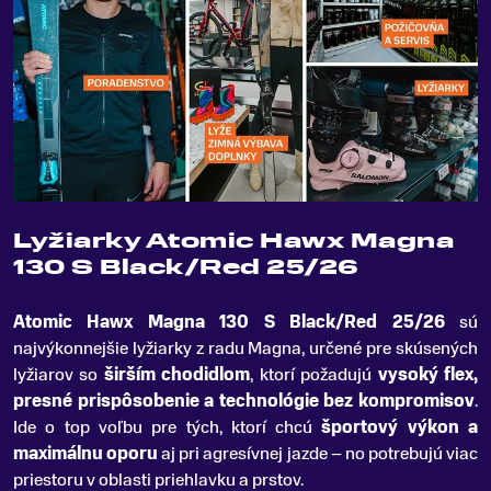
Lyžiarky Atomic Hawx Magna
130 S Black/Red 25/26
Atomic Hawx Magna 130 S Black/Red 25/26
sú
najvýkonnejšie lyžiarky z radu Magna, určené pre skúsených
lyžiarov so
širším chodidlom
, ktorí požadujú
vysoký flex,
presné prispôsobenie a technológie bez kompromisov
.
Ide o top voľbu pre tých, ktorí chcú
športový výkon a
maximálnu oporu
aj pri agresívnej jazde – no potrebujú viac
priestoru v oblasti priehlavku a prstov.