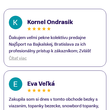
Kornel Ondrasik
Ďakujem veľmi pekne kolektívu predajne
NajŠport na Bajkalskej, Bratislava za ich
profesionálny prístup k zákazníkom; Zvlášť
ďakujem špecialistovi Martinovi Gunišovi za
Čítať viac
jeho odbornú pomoc pri kúpe nových lyží a
lyžiarskej obuvi, ako aj prilby.. všetko značka
Atomic; Pán Martin Guniš mi svojou
Eva Veľká
odbornosťou otvoril nové obzory a dozvedel
som sa, vďaka jeho profesionálnemu prístupu k
zákazníkovi, up-to-date informácie o nových
Zakupila som si dnes v tomto obchode bezky s
trendoch v lyžiarských technológiách; Z
viazanim, topanky bezecke, snowbord topanky,