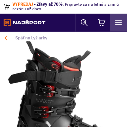
VÝPREDAJ
- Zľavy až 70%
.
Pripravte sa na letnú a zimnú
sezónu už dnes!
Späť na
Lyžiarky