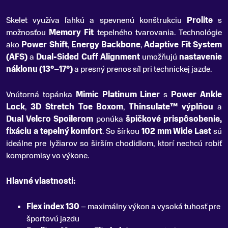
Skelet využíva ľahkú a spevnenú konštrukciu
Prolite
s
možnosťou
Memory Fit
tepelného tvarovania. Technológie
ako
Power Shift
,
Energy Backbone
,
Adaptive Fit System
(AFS)
a
Dual-Sided Cuff Alignment
umožňujú
nastavenie
náklonu (13°–17°)
a presný prenos síl pri technickej jazde.
Vnútorná topánka
Mimic Platinum Liner
s
Power Ankle
Lock
,
3D Stretch Toe Boxom
,
Thinsulate™ výplňou
a
Dual Velcro Spoilerom
ponúka
špičkové prispôsobenie,
fixáciu a tepelný komfort
. So šírkou
102 mm Wide Last
sú
ideálne pre lyžiarov so širším chodidlom, ktorí nechcú robiť
kompromisy vo výkone.
Hlavné vlastnosti:
Flex index 130
– maximálny výkon a vysoká tuhosť pre
športovú jazdu