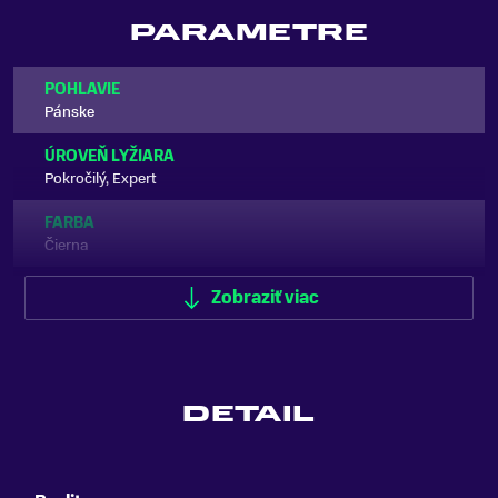
PARAMETRE
POHLAVIE
Pánske
ÚROVEŇ LYŽIARA
Pokročilý, Expert
FARBA
Čierna
TYP LYŽIARKY
Zobraziť viac
Zjazdové
ŠÍRKA SKELETU
Široká
DETAIL
FLEX INDEX
130
KLIPSY