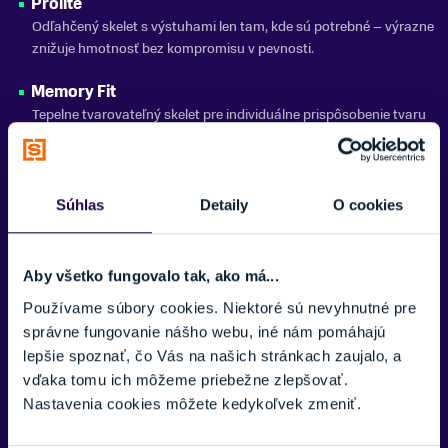
Prolite
4 klipsy
Odľahčený skelet s výstuhami len tam, kde sú potrebné – výrazne
znižuje hmotnosť bez kompromisu v pevnosti.
SEZÓNA
25/26
Memory Fit
ZNAČKA
Tepelne tvarovateľný skelet pre individuálne prispôsobenie tvaru
Atomic
nohy.
Power Shift
Zobraziť menej
Umožňuje nastavenie tuhosti ohybu aj náklonu komína podľa
Súhlas
Detaily
O cookies
preferencií lyžiara.
Adaptive Fit System (AFS) Cuff
Aby všetko fungovalo tak, ako má...
Odnímateľná výplň v komíne pre jednoduché prispôsobenie šírky
Používame súbory cookies. Niektoré sú nevyhnutné pre
lýtka.
správne fungovanie nášho webu, iné nám pomáhajú
Energy Backbone
lepšie spoznať, čo Vás na našich stránkach zaujalo, a
Zosilnená zadná časť skeletu pre vyššiu torznú tuhosť a efektívny
vďaka tomu ich môžeme priebežne zlepšovať.
prenos síl.
Nastavenia cookies môžete kedykoľvek zmeniť.
Dual-Sided Cuff Alignment