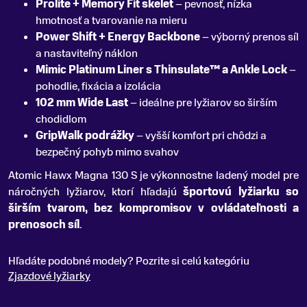
Prolite + Memory Fit skelet
– pevnosť, nízka
hmotnosť a tvarovanie na mieru
Power Shift + Energy Backbone
– výborný prenos síl
a nastaviteľný náklon
Mimic Platinum Liner s Thinsulate™ a Ankle Lock
–
pohodlie, fixácia a izolácia
102 mm Wide Last
– ideálne pre lyžiarov so širším
chodidlom
GripWalk podrážky
– vyšší komfort pri chôdzi a
bezpečný pohyb mimo svahov
Atomic Hawx Magna 130 S je výkonnostne ladený model pre
náročných lyžiarov, ktorí hľadajú
športovú lyžiarku so
širším tvarom, bez kompromisov v ovládateľnosti a
prenosoch síl
.
Hľadáte podobné modely? Pozrite si celú kategóriu
Zjazdové lyžiarky