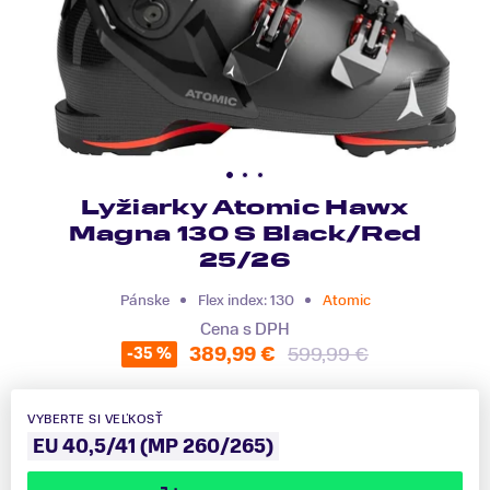
Lyžiarky Atomic Hawx
Magna 130 S Black/Red
25/26
Pánske
Flex index: 130
Atomic
Cena s DPH
389,99 €
599,99 €
-35 %
VYBERTE SI VEĽKOSŤ
EU 40,5/41 (MP 260/265)