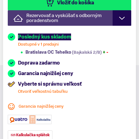
Vložiť do košíka
Rezervovať a vyskúšať s odborným
poradenstvom
Posledný kus skladom
Dostupné v 1 predajni
Bratislava OC Tehelko
(Bajkalská 2/B)
+
-
Doprava zadarmo
Garancia najnižšej ceny
Vyberte si správnu veľkosť
Otvoriť veľkostnú tabuľku
Garancia najnižšej ceny
Kalkulačka splátok