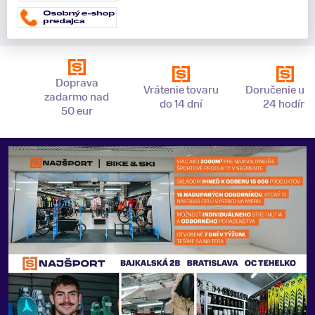
Doprava
Vrátenie tovaru
Doručenie už 
zadarmo nad
do 14 dní
24 hodín
50 eur