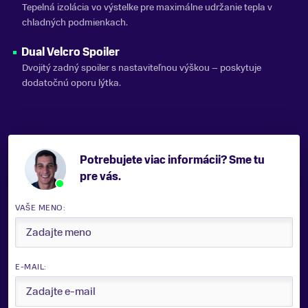
Tepelná izolácia vo výstelke pre maximálne udržanie tepla v
chladných podmienkach.
Dual Velcro Spoiler
Dvojitý zadný spoiler s nastaviteľnou výškou – poskytuje
dodatočnú oporu lýtka.
Potrebujete viac informácii? Sme tu
pre vás.
VAŠE MENO:
E-MAIL: