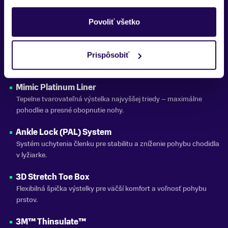
Nastaviteľný komín v oboch smeroch – ideálne pre asymetriu
postavenia nôh.
Povoliť všetko
PU Shell / PU Cuff
Tvrdený polyuretánový skelet a manžeta pre vysokú odolnosť a
Prispôsobiť
presný výkon.
Mimic Platinum Liner
Tepelne tvarovateľná výstelka najvyššej triedy – maximálne
pohodlie a presné obopnutie nohy.
Ankle Lock (PAL) System
Systém uchytenia členku pre stabilitu a zníženie pohybu chodidla
v lyžiarke.
3D Stretch Toe Box
Flexibilná špička výstelky pre väčší komfort a voľnosť pohybu
prstov.
3M™ Thinsulate™