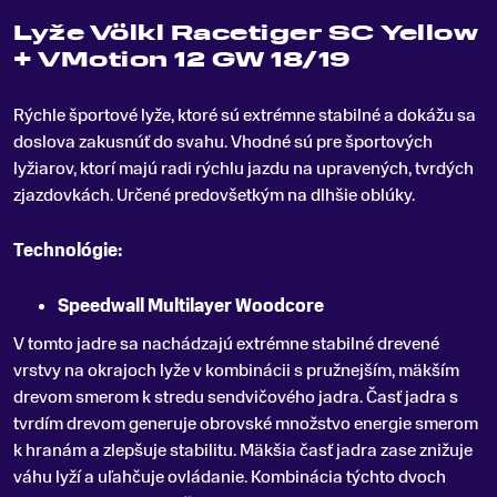
Lyže Völkl Racetiger SC Yellow
+ VMotion 12 GW 18/19
Rýchle športové lyže, ktoré sú extrémne stabilné a dokážu sa
doslova zakusnúť do svahu
.
Vhodné sú pre športových
lyžiarov, ktorí majú radi rýchlu jazdu na upravených, tvrdých
zjazdovkách. Určené predovšetkým na dlhšie oblúky.
Technológie:
Speedwall Multilayer Woodcore
V tomto jadre sa nachádzajú extrémne stabilné drevené
vrstvy na okrajoch lyže v kombinácii s pružnejším, mäkším
drevom smerom k stredu sendvičového jadra. Časť jadra s
tvrdím drevom generuje obrovské množstvo energie smerom
k hranám a zlepšuje stabilitu. Mäkšia časť jadra zase znižuje
váhu lyží a uľahčuje ovládanie. Kombinácia týchto dvoch