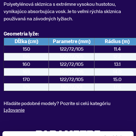
Polyetylénová sklznica s extrémne vysokou hustotou,
vynikajúco absorbujúca vosk. Je to veľmi rýchla sklznica
používaná na závodných lyžiach.
Geometria lyže:
Dĺžka (cm)
Parametre (mm)
Rádius (m)
150
122/72/105
11.4
155
122/72/105
12.2
160
122/72/105
13.1
165
122/72/105
14.0
170
122/72/105
15.0
175
119/72/101
17.5
Hľadáte podobné modely? Pozrite si celú kategóriu
Lyžovanie
PARAMETRE