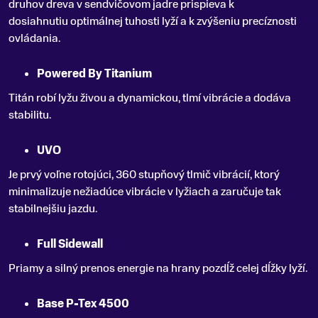
druhov dreva v sendvičovom jadre prispieva k
dosiahnutiu optimálnej tuhosti lyží a k zvýšeniu precíznosti
ovládania.
Powered By Titanium
Titán robí lyžu živou a dynamickou, tlmí vibrácie a dodáva
stabilitu.
UVO
Je prvý voľne rotojúci, 360 stupňový tlmič vibrácií, ktorý
minimalizuje nežiadúce vibrácie v lyžiach a zaručuje tak
stabilnejšiu jazdu.
Full Sidewall
Priamy a silný prenos energie na hrany pozdĺž celej dĺžky lyží.
Base P-Tex 4500