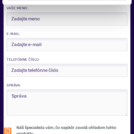
ŠÍRKA LYŽÍ POD VIAZANÍM
VAŠE MENO:
72 mm
FARBA
Čierna, Žltá
E-MAIL:
ZNAČKA
Völkl
TELEFÓNNE ČÍSLO:
Zobraziť menej
SPRÁVA:
Náš špecialista vám, čo najskôr zavolá ohľadom tohto
produktu.