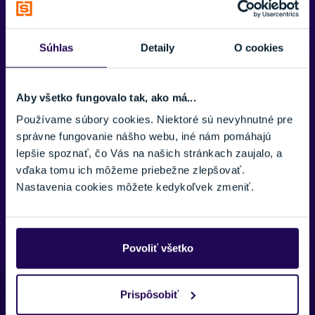
CENA VRÁTANE VIAZANIA
Áno, vrátane montáže
Súhlas
Detaily
O cookies
POHLAVIE
Pánske
Aby všetko fungovalo tak, ako má...
ÚROVEŇ LYŽIARA
Používame súbory cookies. Niektoré sú nevyhnutné pre
Mierne pokročilý
,
Pokročilý
správne fungovanie nášho webu, iné nám pomáhajú
lepšie spoznať, čo Vás na našich stránkach zaujalo, a
VÝSTUŽ LYŽE
Zobraziť viac
Drevené, Ocel
vďaka tomu ich môžeme priebežne zlepšovať.
Nastavenia cookies môžete kedykoľvek zmeniť.
TYP OBLÚKU/RÁDIU
Univerzálny
JADRO LYŽE
Povoliť všetko
UVO
TYP VIAZANIA
Potrebujete viac informácii? Sme tu
Prispôsobiť
VMotion 12 GW
pre vás.