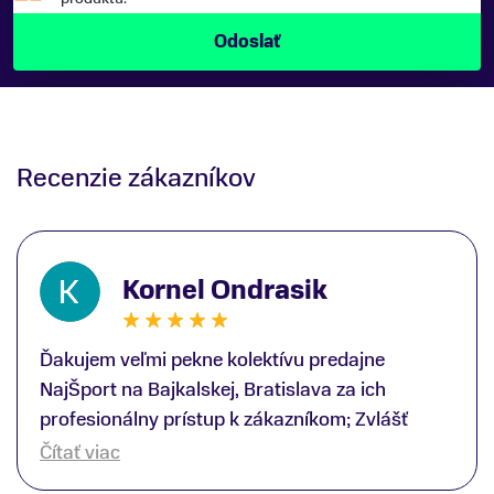
Recenzie zákazníkov
Kornel Ondrasik
Ďakujem veľmi pekne kolektívu predajne
NajŠport na Bajkalskej, Bratislava za ich
profesionálny prístup k zákazníkom; Zvlášť
ďakujem špecialistovi Martinovi Gunišovi za
Čítať viac
jeho odbornú pomoc pri kúpe nových lyží a