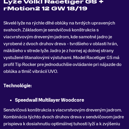
Lyže Völkl Racetiger GS +
rMotion2 12 GW 18/19
Skvelé lyže na rýchle dlhé oblúky na tvrdých upravených
svahoch
.
Základom je sendvičová konštrukcia s
viacvrstvovým dreveným jadrom, kde samotné jadro je
vyrobené z dvoch druhov dreva - tvrdšieho v oblasti hrán,
mäkšieho v strede lyže. Jadro je z hornej aj dolnej strany
vystužené titanalovými výstuhami. Model Racetiger GS má
profil Tip Rocker pre jednoduchšie ovládanie pri nájazde do
oblúka a tlmič vibrácií UVO.
Technológie:
Speedwall Multilayer Woodcore
Sendvičová konštrukcia s viacvrstvovým dreveným jadrom
.
Kombinácia týchto dvoch druhov dreva v sendvičovom jadre
prispieva k dosiahnutiu optimálnej tuhosti lyží a k zvýšeniu