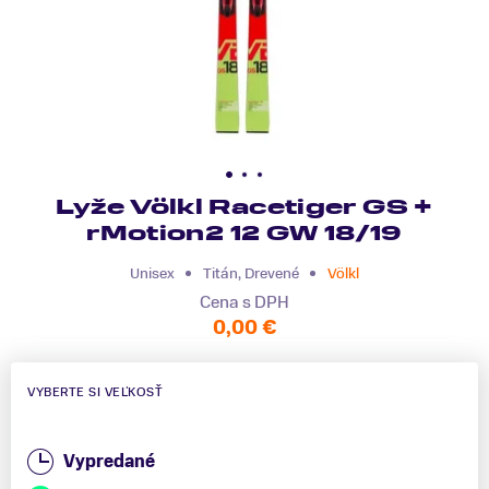
Lyže Völkl Racetiger GS +
rMotion2 12 GW 18/19
Unisex
Titán, Drevené
Völkl
Cena s DPH
0,00 €
VYBERTE SI VEĽKOSŤ
Vypredané