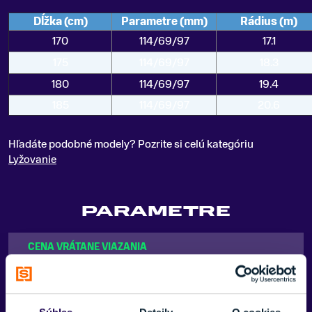
Dĺžka (cm)
Parametre (mm)
Rádius (m)
170
114/69/97
17.1
175
114/69/97
18.3
180
114/69/97
19.4
185
114/69/97
20.6
Hľadáte podobné modely? Pozrite si celú kategóriu
Lyžovanie
PARAMETRE
CENA VRÁTANE VIAZANIA
Áno, vrátane montáže
POHLAVIE
Dámske, Pánske