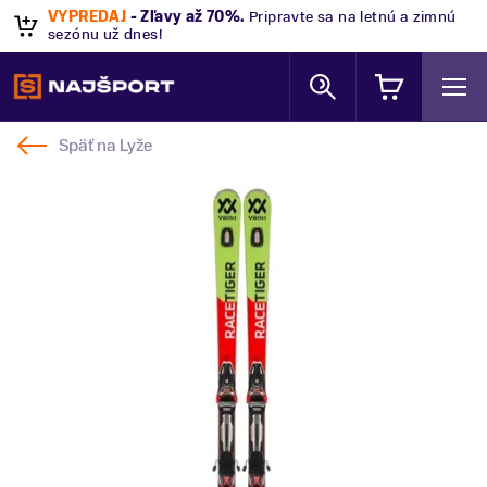
VÝPREDAJ
- Zľavy až 70%
.
Pripravte sa na letnú a zimnú
sezónu už dnes!
Späť na
Lyže