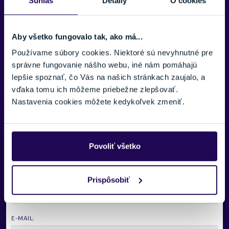
Súhlas
Detaily
O cookies
ÚROVEŇ LYŽIARA
Pokročilý
,
Expert
Aby všetko fungovalo tak, ako má...
VÝSTUŽ LYŽE
Zobraziť viac
Používame súbory cookies. Niektoré sú nevyhnutné pre
Drevené, Titán
správne fungovanie nášho webu, iné nám pomáhajú
TYP OBLÚKU/RÁDIU
lepšie spoznať, čo Vás na našich stránkach zaujalo, a
Dlhý
vďaka tomu ich môžeme priebežne zlepšovať.
Nastavenia cookies môžete kedykoľvek zmeniť.
JADRO LYŽE
UVO
TYP VIAZANIA
Potrebujete viac informácii? Sme tu
rMotion2 12 GW
Povoliť všetko
pre vás.
ŠÍRKA LYŽÍ POD VIAZANÍM
VAŠE MENO:
69 mm
Prispôsobiť
FARBA
Červená, Zelená
E-MAIL:
PROFIL LYŽE