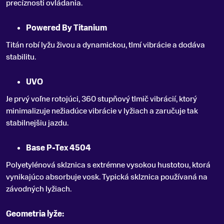
precíznosti ovládania.
Powered By Titanium
Titán robí lyžu živou a dynamickou, tlmí vibrácie a dodáva
stabilitu.
UVO
Je prvý voľne rotojúci, 360 stupňový tlmič vibrácií, ktorý
minimalizuje nežiadúce vibrácie v lyžiach a zaručuje tak
stabilnejšiu jazdu.
Base P-Tex 4504
Polyetylénová sklznica s extrémne vysokou hustotou, ktorá
vynikajúco absorbuje vosk. Typická sklznica používaná na
závodných lyžiach.
Geometria lyže: