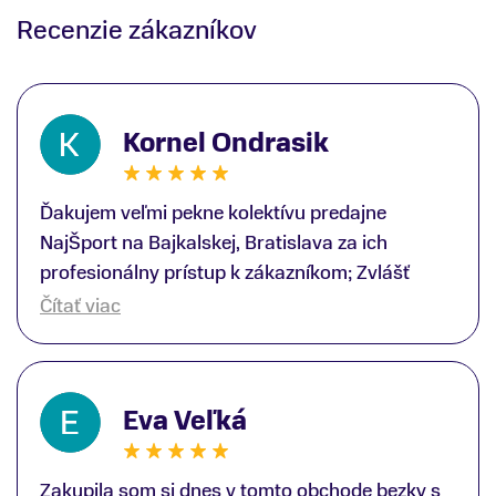
Recenzie zákazníkov
Kornel Ondrasik
Ďakujem veľmi pekne kolektívu predajne
NajŠport na Bajkalskej, Bratislava za ich
profesionálny prístup k zákazníkom; Zvlášť
ďakujem špecialistovi Martinovi Gunišovi za
Čítať viac
jeho odbornú pomoc pri kúpe nových lyží a
lyžiarskej obuvi, ako aj prilby.. všetko značka
Atomic; Pán Martin Guniš mi svojou
Eva Veľká
odbornosťou otvoril nové obzory a dozvedel
som sa, vďaka jeho profesionálnemu prístupu k
zákazníkovi, up-to-date informácie o nových
Zakupila som si dnes v tomto obchode bezky s