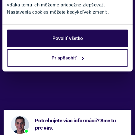
vďaka tomu ich môžeme priebežne zlepšovať.
CENA VRÁTANE VIAZANIA
Nastavenia cookies môžete kedykoľvek zmeniť.
Áno, vrátane montáže
POHLAVIE
Pánske
Povoliť všetko
ÚROVEŇ LYŽIARA
Pokročilý
Prispôsobiť
VÝSTUŽ LYŽE
Zobraziť viac
Drevené, Titanalová výstuž
TERÉN
Zjazdovka
TYP OBLÚKU/RÁDIU
Univerzálny
TYP LYŽE
Potrebujete viac informácii? Sme tu
Veľký oblúk
pre vás.