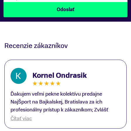
Recenzie zákazníkov
Kornel Ondrasik
Ďakujem veľmi pekne kolektívu predajne
NajŠport na Bajkalskej, Bratislava za ich
profesionálny prístup k zákazníkom; Zvlášť
ďakujem špecialistovi Martinovi Gunišovi za
Čítať viac
jeho odbornú pomoc pri kúpe nových lyží a