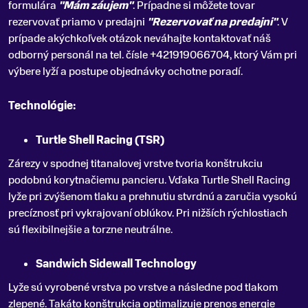
formulára
"Mám záujem"
. Prípadne si môžete tovar
rezervovať priamo v predajni
"Rezervovať na predajni"
. V
prípade akýchkoľvek otázok neváhajte kontaktovať náš
odborný personál na tel. čísle +421919066704, ktorý Vám pri
výbere lyží a postupe objednávky ochotne poradí.
Technológie:
Turtle Shell Racing (TSR)
Zárezy v spodnej titanalovej vrstve tvoria konštrukciu
podobnú korytnačiemu pancieru. Vďaka Turtle Shell Racing
lyže pri zvýšenom tlaku a prehnutiu stvrdnú a zaručia vysokú
precíznosť pri vykrajovaní oblúkov. Pri nižších rýchlostiach
sú flexibilnejšie a torzne neutrálne.
Sandwich Sidewall Technology
Lyže sú vyrobené vrstva po vrstve a následne pod tlakom
zlepené. Takáto konštrukcia optimalizuje prenos energie