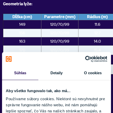
Geometria lyže:
Dĺžka (cm)
Parametre (mm)
Rádius (m)
149
120/70/99
11.6
156
120/70/99
12.7
163
120/70/99
14.0
170
120/70/99
15.4
177
120/70/99
16.8
184
120/70/99
18.3
Súhlas
Detaily
O cookies
Hľadáte podobné modely? Pozrite si celú kategóriu
Lyžovanie
Aby všetko fungovalo tak, ako má...
Používame súbory cookies. Niektoré sú nevyhnutné pre
správne fungovanie nášho webu, iné nám pomáhajú
PARAMETRE
lepšie spoznať, čo Vás na našich stránkach zaujalo, a