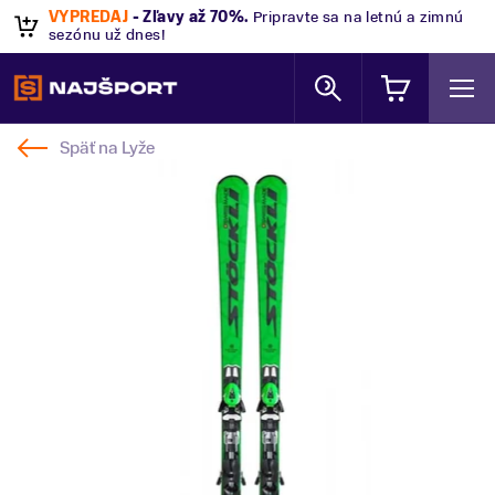
VÝPREDAJ
- Zľavy až 70%
.
Pripravte sa na letnú a zimnú
sezónu už dnes!
Späť na
Lyže