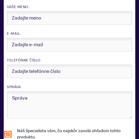
JADRO LYŽE
VAŠE MENO:
Sandwich, Turtle Shell
TYP VIAZANIA
Salomon NSP12Ti S75 Green/Black
E-MAIL:
ŠÍRKA LYŽÍ POD VIAZANÍM
70mm
FARBA
TELEFÓNNE ČÍSLO:
Čierna, Zelená
PROFIL LYŽE
Camber
SPRÁVA:
ZNAČKA
Stöckli
Zobraziť menej
Náš špecialista vám, čo najskôr zavolá ohľadom tohto
produktu.