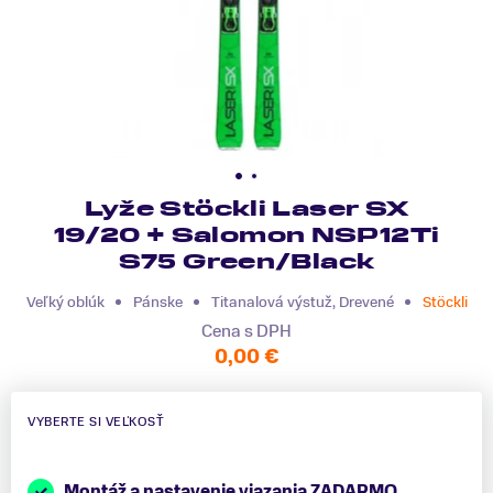
Lyže Stöckli Laser SX
19/20 + Salomon NSP12Ti
S75 Green/Black
Veľký oblúk
Pánske
Titanalová výstuž, Drevené
Stöckli
Cena s DPH
0,00 €
VYBERTE SI VEĽKOSŤ
Montáž a nastavenie viazania ZADARMO