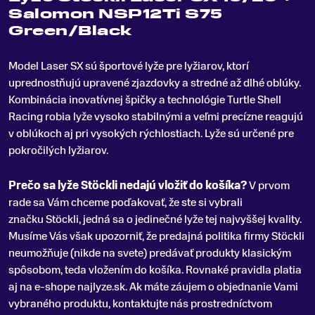
Salomon NSP12Ti S75
Green/Black
Model Laser SX sú športové lyže pre lyžiarov, ktorí
uprednostňujú upravené zjazdovky a stredné až dlhé oblúky
.
Kombinácia inovatívnej špičky a technológie Turtle Shell
Racing robia lyže vysoko stabilnými a veľmi precízne reagujú
v oblúkoch aj pri vysokých rýchlostiach. Lyže sú určené pre
pokročilých lyžiarov.
Prečo sa lyže Stöckli nedajú vložiť do košíka?
V prvom
rade sa Vám chceme poďakovať, že ste si vybrali
značku Stöckli, jedná sa o jedinečné lyže tej najvyššej kvality.
Musíme Vás však upozorniť, že predajná politika firmy Stöckli
neumožňuje (nikde na svete) predávať produkty klasickým
spôsobom, teda vložením do košíka. Rovnaké pravidla platia
aj na e-shope najlyze.sk. Ak máte záujem o objednanie Vami
vybraného produktu, kontaktujte nás prostredníctvom