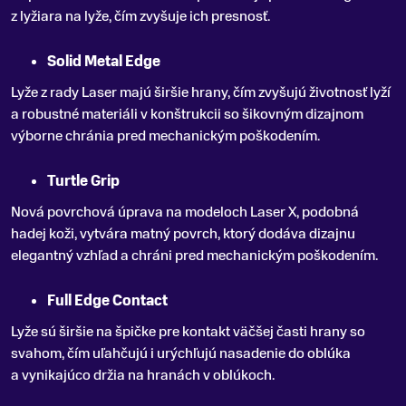
z lyžiara na lyže, čím zvyšuje ich presnosť.
Solid Metal Edge
Lyže z rady Laser majú širšie hrany, čím zvyšujú životnosť lyží
a robustné materiáli v konštrukcii so šikovným dizajnom
výborne chránia pred mechanickým poškodením.
Turtle Grip
Nová povrchová úprava na modeloch Laser X, podobná
hadej koži, vytvára matný povrch, ktorý dodáva dizajnu
elegantný vzhľad a chráni pred mechanickým poškodením.
Full Edge Contact
Lyže sú širšie na špičke pre kontakt väčšej časti hrany so
svahom, čím uľahčujú i urýchľujú nasadenie do oblúka
a vynikajúco držia na hranách v oblúkoch.