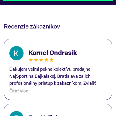
Recenzie zákazníkov
Kornel Ondrasik
Ďakujem veľmi pekne kolektívu predajne
NajŠport na Bajkalskej, Bratislava za ich
profesionálny prístup k zákazníkom; Zvlášť
ďakujem špecialistovi Martinovi Gunišovi za
Čítať viac
jeho odbornú pomoc pri kúpe nových lyží a
lyžiarskej obuvi, ako aj prilby.. všetko značka
Atomic; Pán Martin Guniš mi svojou