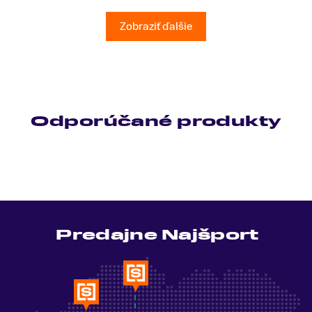
všetky moje otázky odpovedal bez zaváhania.
Ešte raz ďakujem.
Zobraziť ďalšie
Odporúčané produkty
Predajne Najšport