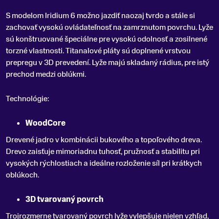
S modelom Iridium 6 možno jazdiť naozaj tvrdo a stále si
zachovať vysokú ovládateľnosť na zamrznutom povrchu
.
Lyže
sú konštruované špeciálne pre vysokú odolnosť a zosilnené
torzné vlastnosti. Titanalové pláty sú doplnené vrstvou
prepregu v 3D prevedení. Lyže majú skladaný rádius, pre istý
prechod medzi oblúkmi.
Technológie:
WoodCore
Drevené jadro v kombinácii bukového a topoľového dreva.
Drevo zaisťuje mimoriadnu tuhosť, pružnosť a stabilitu pri
vysokých rýchlostiach a ideálne rozloženie síl pri krátkych
oblúkoch.
3D tvarovaný povrch
Trojrozmerne tvarovaný povrch lyže vylepšuje nielen vzhľad,