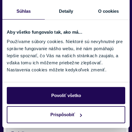
Áno, vrátane montáže
Súhlas
Detaily
O cookies
POHLAVIE
Pánske
ÚROVEŇ LYŽIARA
Aby všetko fungovalo tak, ako má...
Mierne pokročilý
Používame súbory cookies. Niektoré sú nevyhnutné pre
VÝSTUŽ LYŽE
správne fungovanie nášho webu, iné nám pomáhajú
Zobraziť viac
Drevené, Titánová výstuž
lepšie spoznať, čo Vás na našich stránkach zaujalo, a
vďaka tomu ich môžeme priebežne zlepšovať.
TERÉN
Nastavenia cookies môžete kedykoľvek zmeniť.
Zjazdovka/Mimo zjazdovky
TYP OBLÚKU/RÁDIU
Krátky
Povoliť všetko
JADRO LYŽE
Potrebujete viac informácii? Sme tu
Rocker
pre vás.
Prispôsobiť
FARBA
VAŠE MENO:
Modrá