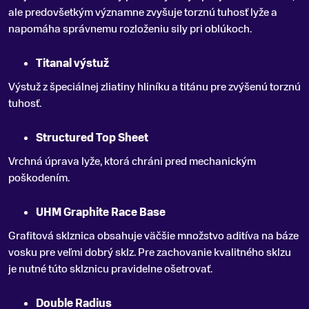
ale predovšetkým významne zvyšuje torznú tuhosť lyže a
napomáha správnemu rozloženiu sily pri oblúkoch.
Titanal výstuž
Výstuž z špeciálnej zliatiny hliníku a titánu pre zvýšenú torznú
tuhosť.
Structured Top Sheet
Vrchná úprava lyže, ktorá chráni pred mechanickým
poškodením.
UHM Graphite Race Base
Grafitová sklznica obsahuje väčšie množstvo aditíva na báze
vosku pre veľmi dobrý sklz. Pre zachovanie kvalitného sklzu
je nutné túto sklznicu pravidelne ošetrovať.
Double Radius