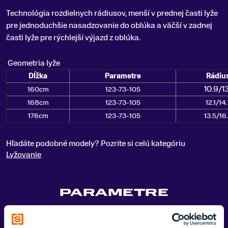
Technológia rozdielnych rádiusov, menší v prednej časti lyže
pre jednoduchšie nasadzovanie do oblúka a väčší v zadnej
časti lyže pre rýchlejší výjazd z oblúka.
Geometria lyže
Dĺžka
Parametre
Rádiu
10.9/13
160cm
123-73-105
168cm
123-73-105
12.1/14.
176cm
123-73-105
13.5/16
Hľadáte podobné modely? Pozrite si celú kategóriu
Lyžovanie
PARAMETRE
CENA VRÁTANE VIAZANIA