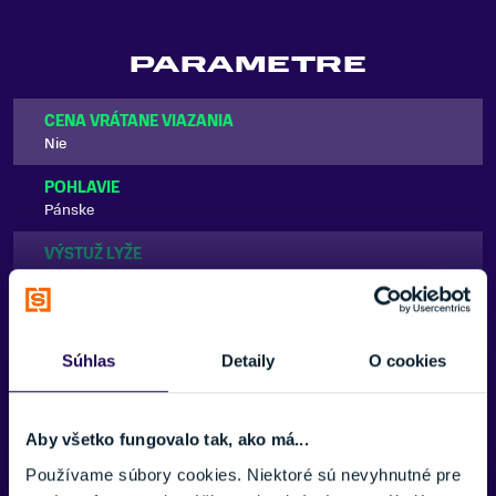
PARAMETRE
CENA VRÁTANE VIAZANIA
Nie
POHLAVIE
Pánske
VÝSTUŽ LYŽE
Drevené
ZNAČKA
Zobraziť viac
Sporten
Súhlas
Detaily
O cookies
Zobraziť menej
Aby všetko fungovalo tak, ako má...
Používame súbory cookies. Niektoré sú nevyhnutné pre