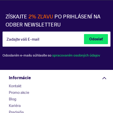
ZÍSKAJTE
2% ZĽAVU
PO PRIHLÁSENÍ NA
ODBER NEWSLETTERU
Zadajte váš E-mail
Odoslať
Odoslaním e-mailu súhlasíte so
spracovaním osobných údajov
Informácie
Kontakt
Promo akcie
Blog
Kariéra
Predajňa