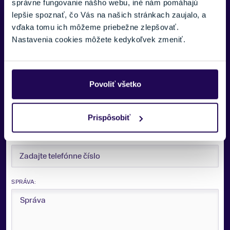
správne fungovanie nášho webu, iné nám pomáhajú
Potrebujete viac informácii? Sme tu
lepšie spoznať, čo Vás na našich stránkach zaujalo, a
pre vás.
vďaka tomu ich môžeme priebežne zlepšovať.
Nastavenia cookies môžete kedykoľvek zmeniť.
VAŠE MENO:
Povoliť všetko
E-MAIL:
Prispôsobiť
TELEFÓNNE ČÍSLO:
SPRÁVA: