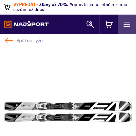
VÝPREDAJ
- Zľavy až 70%
.
Pripravte sa na letnú a zimnú
sezónu už dnes!
Späť na
Lyže