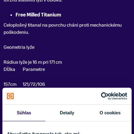
torznú stabilitu lyži v oblúku.
Free Milled Titanium
Celoplošný titanal na povrchu cháni proti mechanickému
poškodeniu.
Geometria lyže
Rádius lyže je 16 m pri 171 cm
Dĺžka
Parametre
157cm
121/72/106
164cm
121/72/106
Súhlas
Detaily
O cookies
171cm
121/72/106
178cm
121/72/106
Aby všetko fungovalo tak, ako má...