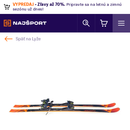
VÝPREDAJ
- Zľavy až 70%
.
Pripravte sa na letnú a zimnú
sezónu už dnes!
Späť na
Lyže