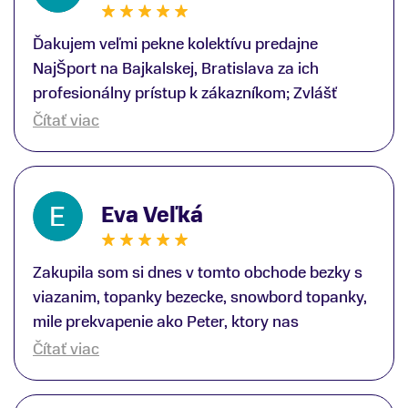
Ďakujem veľmi pekne kolektívu predajne
NajŠport na Bajkalskej, Bratislava za ich
profesionálny prístup k zákazníkom; Zvlášť
ďakujem špecialistovi Martinovi Gunišovi za
Čítať viac
jeho odbornú pomoc pri kúpe nových lyží a
lyžiarskej obuvi, ako aj prilby.. všetko značka
Atomic; Pán Martin Guniš mi svojou
Eva Veľká
odbornosťou otvoril nové obzory a dozvedel
som sa, vďaka jeho profesionálnemu prístupu k
zákazníkovi, up-to-date informácie o nových
Zakupila som si dnes v tomto obchode bezky s
trendoch v lyžiarských technológiách; Z
viazanim, topanky bezecke, snowbord topanky,
predajne NajŠport som odchádzal s nakúpom
mile prekvapenie ako Peter, ktory nas
nového lyžiarského vybavenia nielen ako veľmi
obsluhoval mal prehlad, poradil nam super. Za
Čítať viac
spokojný zákazník, ale aj s rešpektom, že
mna velmi mila obsluha, dakujeme Eva zo
majitelia takejto špičkovej športovej predajne na
Serede