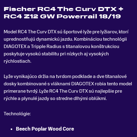
Fischer RC4 The Curv DTX +
RC4 Z12 GW Powerrail 18/19
Model RC4 The Curv DTX sú športové lyže pre lyžiarov, ktorí
uprednostňujú dynamickú jazdu
.
Kombináciou technológii
DIAGOTEX a Tripple Radius s titanalovou konštrukciou
poskytuje vysokú stabilitu pri nízkych aj vysokých
rýchlostiach.
Lyže vynikajúco držia na tvrdom podklade a dve titanalové
dosky kombinované s vláknami DIAGOTEX robia tento model
primerane tvrdý. Lyže RC4 The Curv DTX sú najlepšie pre
rýchle a plynulé jazdy so stredne dlhými oblúkmi.
Technológie:
Beech Poplar Wood Core