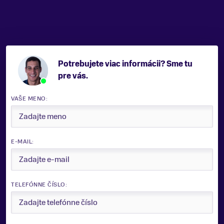
TERÉN
Zjazdovka
TYP OBLÚKU/RÁDIU
Univerzálny
JADRO LYŽE
Potrebujete viac informácii? Sme tu
Sandwich
pre vás.
TYP VIAZANIA
VAŠE MENO:
RC4 Z12 GW Powerrail
ŠÍRKA LYŽÍ POD VIAZANÍM
72 mm
E-MAIL:
FARBA
Červená, Čierna, Oranžová
PROFIL LYŽE
TELEFÓNNE ČÍSLO:
Camber
ZNAČKA
Fischer