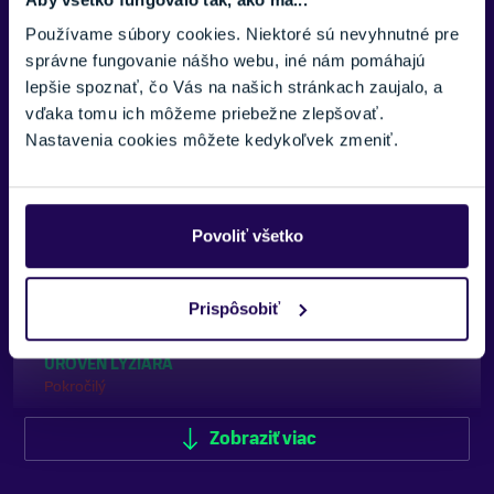
Používame súbory cookies. Niektoré sú nevyhnutné pre
správne fungovanie nášho webu, iné nám pomáhajú
Hľadáte podobné modely? Pozrite si celú kategóriu
lepšie spoznať, čo Vás na našich stránkach zaujalo, a
Lyžovanie
vďaka tomu ich môžeme priebežne zlepšovať.
Nastavenia cookies môžete kedykoľvek zmeniť.
PARAMETRE
CENA VRÁTANE VIAZANIA
Povoliť všetko
Áno, vrátane montáže
POHLAVIE
Prispôsobiť
Pánske
ÚROVEŇ LYŽIARA
Pokročilý
VÝSTUŽ LYŽE
Zobraziť viac
Drevené, Dvojitý titán