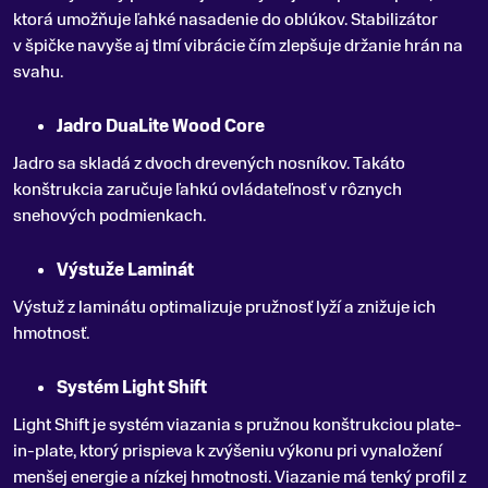
ktorá umožňuje ľahké nasadenie do oblúkov. Stabilizátor
v špičke navyše aj tlmí vibrácie čím zlepšuje držanie hrán na
svahu.
Jadro DuaLite Wood Core
Jadro sa skladá z dvoch drevených nosníkov. Takáto
konštrukcia zaručuje ľahkú ovládateľnosť v rôznych
snehových podmienkach.
Výstuže Laminát
Výstuž z laminátu optimalizuje pružnosť lyží a znižuje ich
hmotnosť.
Systém Light Shift
Light Shift je systém viazania s pružnou konštrukciou plate-
in-plate, ktorý prispieva k zvýšeniu výkonu pri vynaložení
menšej energie a nízkej hmotnosti. Viazanie má tenký profil z