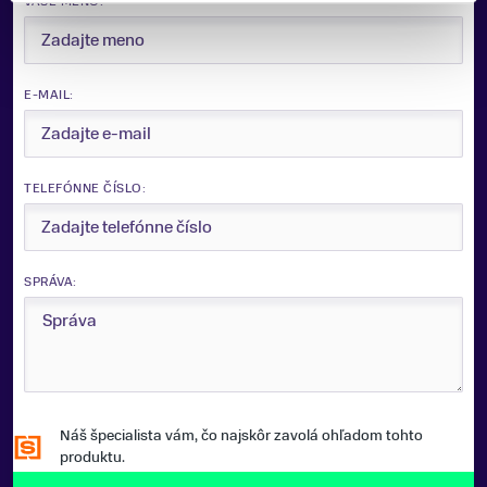
VAŠE MENO:
76mm
FARBA
Čierna, Modrá
E-MAIL:
ZNAČKA
Elan
TELEFÓNNE ČÍSLO:
Zobraziť menej
SPRÁVA:
Náš špecialista vám, čo najskôr zavolá ohľadom tohto
produktu.