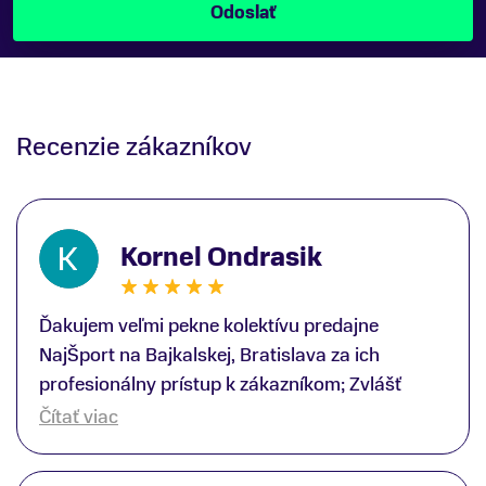
Recenzie zákazníkov
Kornel Ondrasik
Ďakujem veľmi pekne kolektívu predajne
NajŠport na Bajkalskej, Bratislava za ich
profesionálny prístup k zákazníkom; Zvlášť
ďakujem špecialistovi Martinovi Gunišovi za
Čítať viac
jeho odbornú pomoc pri kúpe nových lyží a
lyžiarskej obuvi, ako aj prilby.. všetko značka