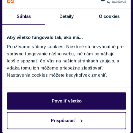
CENA VRÁTANE VIAZANIA
Áno, vrátane montáže
Súhlas
Detaily
O cookies
POHLAVIE
Dámske
Aby všetko fungovalo tak, ako má...
ÚROVEŇ LYŽIARA
Mierne pokročilý
Používame súbory cookies. Niektoré sú nevyhnutné pre
správne fungovanie nášho webu, iné nám pomáhajú
VÝSTUŽ LYŽE
Zobraziť viac
lepšie spoznať, čo Vás na našich stránkach zaujalo, a
Drevené, Výstuž z laminátu
vďaka tomu ich môžeme priebežne zlepšovať.
Nastavenia cookies môžete kedykoľvek zmeniť.
TYP OBLÚKU/RÁDIU
Univerzálny
JADRO LYŽE
Groove
Povoliť všetko
TYP VIAZANIA
Potrebujete viac informácii? Sme tu
ELW 9.0
pre vás.
Prispôsobiť
ŠÍRKA LYŽÍ POD VIAZANÍM