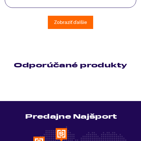
patrične vysvetlil do detailov a lajckou rečou. Na
všetky moje otázky odpovedal bez zaváhania.
Ešte raz ďakujem.
Zobraziť ďalšie
Odporúčané produkty
Predajne Najšport