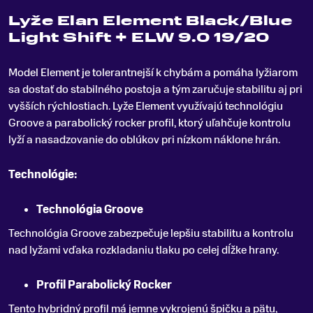
Lyže Elan Element Black/Blue
Light Shift + ELW 9.0 19/20
Model Element je tolerantnejší k chybám a pomáha lyžiarom
sa dostať do stabilného postoja a tým zaručuje stabilitu aj pri
vyšších rýchlostiach
.
Lyže Element využívajú technológiu
Groove a parabolický rocker profil, ktorý uľahčuje kontrolu
lyží a nasadzovanie do oblúkov pri nízkom náklone hrán.
Technológie:
Technológia Groove
Technológia Groove zabezpečuje lepšiu stabilitu a kontrolu
nad lyžami vďaka rozkladaniu tlaku po celej dĺžke hrany.
Profil Parabolický Rocker
Tento hybridný profil má jemne vykrojenú špičku a pätu,