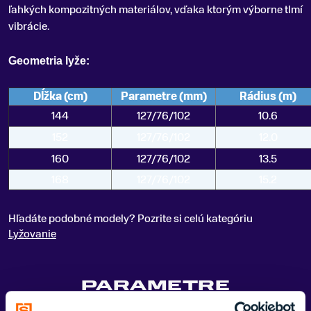
ľahkých kompozitných materiálov, vďaka ktorým výborne tlmí
vibrácie.
Geometria lyže:
Dĺžka (cm)
Parametre (mm)
Rádius (m)
144
127/76/102
10.6
152
127/76/102
12.0
160
127/76/102
13.5
168
127/76/102
15.2
Hľadáte podobné modely? Pozrite si celú kategóriu
Lyžovanie
PARAMETRE