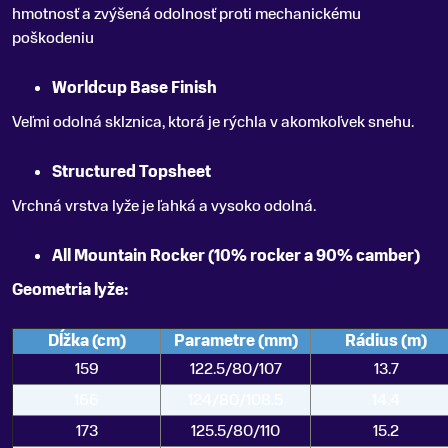
hmotnosť a zvýšená odolnosť proti mechanickému
poškodeniu
Worldcup Base Finish
Veľmi odolná sklznica, ktorá je rýchla v akomkoľvek snehu.
Structured Topsheet
Vrchná vrstva lyže je ľahká a vysoko odolná.
All Mountain Rocker (10% rocker a 90% camber)
Geometria lyže:
Dĺžka (cm)
Parametre (mm)
Rádius (m)
159
122.5/80/107
13.7
166
124/80/108.5
14.4
173
125.5/80/110
15.2