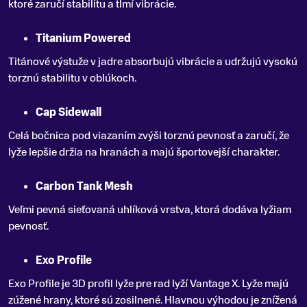
ktoré zaručí stabilitu a tlmí vibrácie.
Titanium Powered
Titánové výstuže v jadre absorbujú vibrácie a udržujú vysokú
torznú stabilitu v oblúkoch.
Cap Sidewall
Celá bočnica pod viazaním zvýši torznú pevnosť a zaručí, že
lyže lepšie držia na hranách a majú športovejší charakter.
Carbon Tank Mesh
Veľmi pevná sieťovaná uhlíková vrstva, ktorá dodáva lyžiam
pevnosť.
Exo Profile
Exo Profile je 3D profil lyže pre rad lyží Vantage X. Lyže majú
zúžené hrany, ktoré sú zosilnené. Hlavnou výhodou je znížená