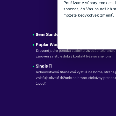
Používame súbory cookies. N
spoznať, čo Vás na našich s
môžete kedykoľvek zmeniť.
Semi Sandwich Sidewalls
Poplar Woodcore
Drevené jadro ponúka stabilitu, živosť a toleranciu
zároveň zaisťuje dobrý kontakt lyže so snehom
Single Ti
Jednovrstvová titanalová výstuž na hornej strane 
zaisťuje skvelé držanie na hrane, efektívny prenos s
živosť