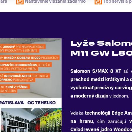
uára
Nastavenie viazania zadarmo
Top servis a 
Lyže Salom
M11 GW L80
Salomon S/MAX 8 XT
sú v
prechod medzi krátkymi a 
vychutnať precízny carving
a moderný dizajn
v jednom.
Vďaka
technológii Edge Amp
na hranu
, čím zaručujú
Celodrevené jadro Woodco