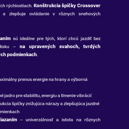
ích rýchlostiach.
Konštrukcia špičky Crossover
 a zlepšuje ovládanie v rôznych snehových
aním
sú ideálne pre tých, ktorí chcú jazdiť bez
edisku –
na upravených svahoch, tvrdých
vých podmienkach
.
ximálny prenos energie na hrany a výborná
 jadro pre stabilitu, energiu a tlmenie vibrácií
ukcia špičky znižujúca nárazy a zlepšujúca jazdné
odmienkach
iazaním
– univerzálnosť a istota na rôznych