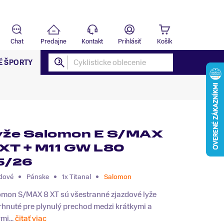
Predajňa
B
Chat
Predajne
Kontakt
Prihlásiť
Košík
É ŠPORTY
yže Salomon E S/MAX
 XT + M11 GW L80
5/26
dové
Pánske
1x Titanal
Salomon
omon S/MAX 8 XT sú všestranné zjazdové lyže
hnuté pre plynulý prechod medzi krátkymi a
mi...
čitať viac