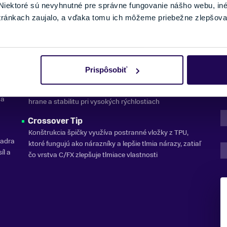
iektoré sú nevyhnutné pre správne fungovanie nášho webu, in
tránkach zaujalo, a vďaka tomu ich môžeme priebežne zlepšova
DETAIL
Edge Amplifier GS
Prispôsobiť
Technológia pre obrákové lyže, ktorá prenáša všetku silu
na hranu, a zaisťuje tak neprekonateľné držanie na
 a
hrane a stabilitu pri vysokých rýchlostiach
Crossover Tip
Konštrukcia špičky využíva postranné vložky z TPU,
jadra
ktoré fungujú ako nárazníky a lepšie tlmia nárazy, zatiaľ
íl a
čo vrstva C/FX zlepšuje tlmiace vlastnosti