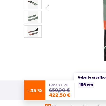
Vyberte si veľko
156 cm
Cena s DPH
650,00 €
-
35 %
422,50 €