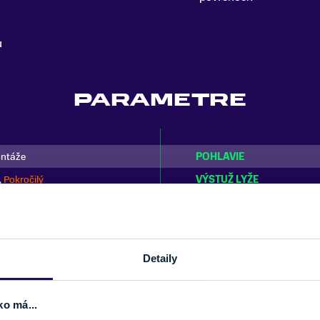
u
PARAMETRE
ontáže
POHLAVIE
,
Pokročilý
VÝSTUŽ LYŽE
TYP OBLÚKU/RÁDIU
JADRO LYŽE
FARBA
Detaily
e
SEZÓNA
ko má...