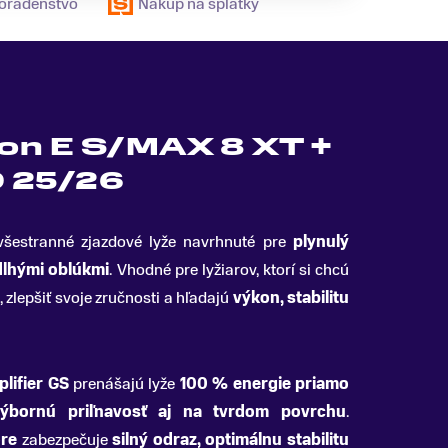
poradenstvo
Nákup na splátky
on E S/MAX 8 XT +
 25/26
šestranné zjazdové lyže navrhnuté pre
plynulý
dlhými oblúkmi
.
Vhodné pre lyžiarov, ktorí si chcú
, zlepšiť svoje zručnosti a hľadajú
výkon, stabilitu
lifier GS
prenášajú lyže
100 % energie priamo
výbornú priľnavosť aj na tvrdom povrchu
.
re
zabezpečuje
silný odraz, optimálnu stabilitu