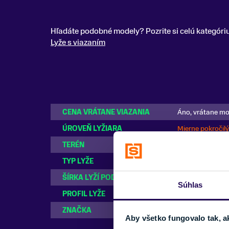
Hľadáte podobné modely? Pozrite si celú kategóri
Lyže s viazaním
CENA VRÁTANE VIAZANIA
Áno, vrátane m
ÚROVEŇ LYŽIARA
Mierne pokročilý
TERÉN
Zjazdovka
TYP LYŽE
Zjazdové
ŠÍRKA LYŽÍ POD VIAZANÍM
80 mm
Súhlas
PROFIL LYŽE
Rocker na špičk
ZNAČKA
Salomon
Aby všetko fungovalo tak, a