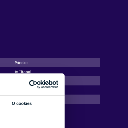
Pánske
1x Titanal
Univerzálny
Drevené
Čierna, Oranžová, Zelená
O cookies
25/26