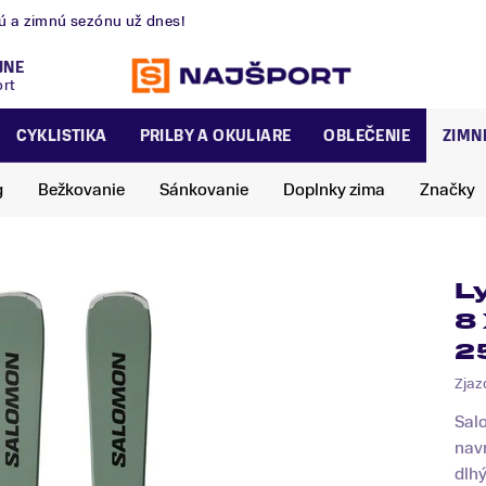
nú a zimnú sezónu už dnes!
JNE
ort
CYKLISTIKA
PRILBY A OKULIARE
OBLEČENIE
ZIMN
g
Bežkovanie
Sánkovanie
Doplnky zima
Značky
L
8
2
Zjaz
Sal
navr
dlhý