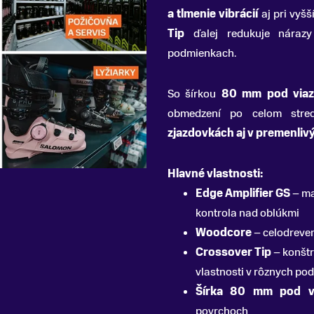
a tlmenie vibrácií
aj pri vyšš
Tip
ďalej redukuje nárazy
podmienkach.
So šírkou
80 mm pod viaz
obmedzení po celom str
zjazdovkách aj v premenli
Hlavné vlastnosti:
Edge Amplifier GS
– ma
kontrola nad oblúkmi
Woodcore
– celodrevené
Crossover Tip
– konštr
vlastnosti v rôznych p
Šírka 80 mm pod v
povrchoch