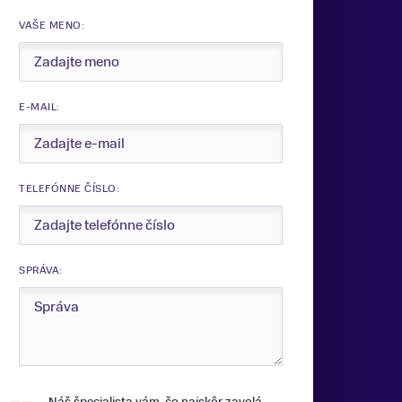
VAŠE MENO:
E-MAIL:
TELEFÓNNE ČÍSLO:
SPRÁVA:
Náš špecialista vám, čo najskôr zavolá