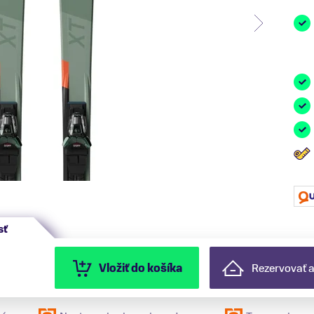
sť
Vložiť do košíka
Rezervovať 