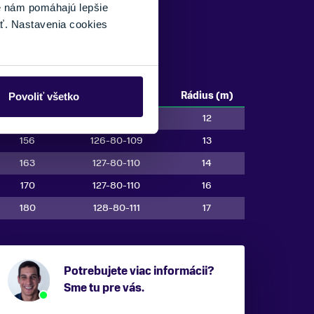
é nám pomáhajú lepšie
ť. Nastavenia cookies
Dĺžka (cm)
Parametre (mm)
Rádius (m)
Povoliť všetko
149
126-80-109
12
156
126-80-109
13
163
127-80-110
14
170
127-80-110
16
180
128-80-111
17
Potrebujete viac informácii?
Sme tu pre vás.