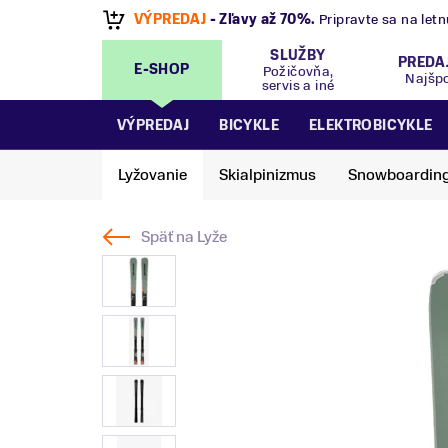
VÝPREDAJ
- Zľavy až 70%
.
Pripravte sa na let
SLUŽBY
PREDA
E-SHOP
Požičovňa,
Najšp
servis a iné
VÝPREDAJ
BICYKLE
ELEKTROBICYKLE
Lyžovanie
Skialpinizmus
Snowboardin
Späť na
Lyže