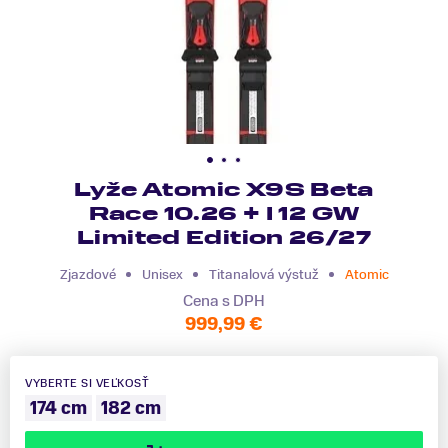
Lyže Atomic X9S Beta
Race 10.26 + I 12 GW
Limited Edition 26/27
Zjazdové
Unisex
Titanalová výstuž
Atomic
Cena s DPH
999,99 €
VYBERTE SI VEĽKOSŤ
174 cm
182 cm