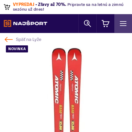
VÝPREDAJ
- Zľavy až 70%
.
Pripravte sa na letnú a zimnú
sezónu už dnes!
Späť na
Lyže
NOVINKA