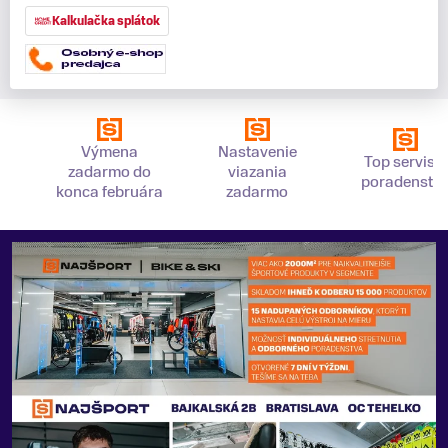
Kalkulačka splátok
Výmena
Nastavenie
Top servis a
zadarmo do
viazania
poradenstv
konca februára
zadarmo