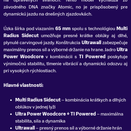
na upravených svahoch. Tento model vychádza zo
závodného DNA značky Atomic, no je prispôsobený pre
dynamickú jazdu na dnešných zjazdovkách.
Úzka šírka pod viazaním
65 mm
spolu s technológiou
Multi
Radius Sidecut
umožňuje presné krátke oblúky aj dlhé,
plynulé carvingové jazdy. Konštrukcia
Ultrawall
zabezpečuje
maximálny prenos síl a výborné držanie na hrane. Jadro
Ultra
Power Woodcore
v kombinácii s
TI Powered
poskytuje
výnimočnú stabilitu, tlmenie vibrácií a dynamickú odozvu aj
pri vysokých rýchlostiach.
Hlavné vlastnosti:
Multi Radius Sidecut
– kombinácia krátkych a dlhých
oblúkov v jednej lyži
Ultra Power Woodcore + TI Powered
– maximálna
stabilita, sila a dynamika
Ultrawall
– presný prenos síl a výborné držanie hrán