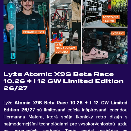
Lyže Atomic X9S Beta Race
10.26 + I 12 GW Limited Edition
26/27
Lyže
Atomic X9S Beta Race 10
.
26 + I 12 GW Limited
Edition 26/27
sú limitovaná edícia inšpirovaná legendou
Hermanna Maiera, ktorá spája ikonický retro dizajn s
najmodernejšími technológiami pre vysokorýchlostnú jazdu