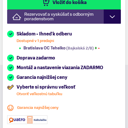
Vložiť do košíka
Rezervovať a vyskúšať s odborným
poradenstvom
Skladom - Ihneď k odberu
Dostupné v 1 predajni
Bratislava OC Tehelko
(Bajkalská 2/B)
+
-
Doprava zadarmo
Montáž a nastavenie viazania ZADARMO
Garancia najnižšej ceny
Vyberte si správnu veľkosť
Otvoriť veľkostnú tabuľku
Garancia najnižšej ceny