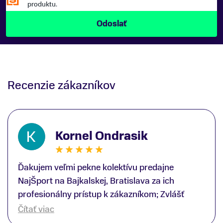
produktu.
Recenzie zákazníkov
Kornel Ondrasik
Ďakujem veľmi pekne kolektívu predajne
NajŠport na Bajkalskej, Bratislava za ich
profesionálny prístup k zákazníkom; Zvlášť
ďakujem špecialistovi Martinovi Gunišovi za
Čítať viac
jeho odbornú pomoc pri kúpe nových lyží a