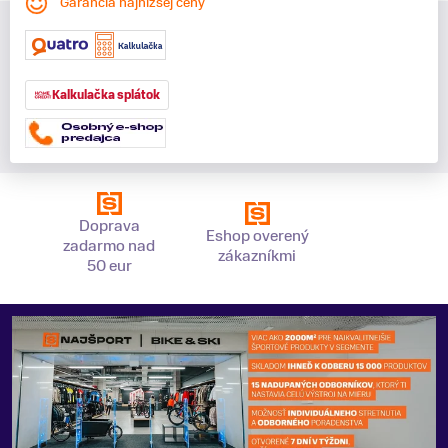
Garancia najnižšej ceny
Kalkulačka splátok
Doprava
Eshop overený
zadarmo nad
zákazníkmi
50 eur