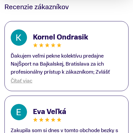
Recenzie zákazníkov
Kornel Ondrasik
Ďakujem veľmi pekne kolektívu predajne
NajŠport na Bajkalskej, Bratislava za ich
profesionálny prístup k zákazníkom; Zvlášť
ďakujem špecialistovi Martinovi Gunišovi za
Čítať viac
jeho odbornú pomoc pri kúpe nových lyží a
lyžiarskej obuvi, ako aj prilby.. všetko značka
Atomic; Pán Martin Guniš mi svojou
Eva Veľká
odbornosťou otvoril nové obzory a dozvedel
som sa, vďaka jeho profesionálnemu prístupu k
zákazníkovi, up-to-date informácie o nových
Zakupila som si dnes v tomto obchode bezky s