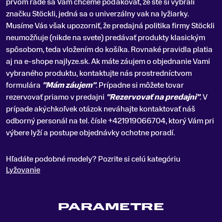
prvom rade sa Vám chceme poďakovať, že ste si vybrali
značku Stöckli, jedná sa o univerzálny vak na lyžiarky.
Musíme Vás však upozorniť, že predajná politika firmy Stöckli
neumožňuje (nikde na svete) predávať produkty klasickým
spôsobom, teda vložením do košíka. Rovnaké pravidla platia
aj na e-shope najlyze.sk. Ak máte záujem o objednanie Vami
vybraného produktu, kontaktujte nás prostredníctvom
formulára
"Mám záujem"
. Prípadne si môžete tovar
rezervovať priamo v predajni
"Rezervovať na predajni"
. V
prípade akýchkoľvek otázok neváhajte kontaktovať náš
odborný personál na tel. čísle +421919066704, ktorý Vám pri
výbere lyží a postupe objednávky ochotne poradí.
Hľadáte podobné modely? Pozrite si celú kategóriu
Lyžovanie
PARAMETRE