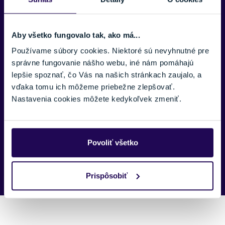
TELEFÓNNE ČÍSLO:
Aby všetko fungovalo tak, ako má...
Používame súbory cookies. Niektoré sú nevyhnutné pre
správne fungovanie nášho webu, iné nám pomáhajú
SPRÁVA:
lepšie spoznať, čo Vás na našich stránkach zaujalo, a
vďaka tomu ich môžeme priebežne zlepšovať.
Nastavenia cookies môžete kedykoľvek zmeniť.
Povoliť všetko
Náš špecialista vám, čo najskôr zavolá ohľadom tohto
produktu.
Prispôsobiť