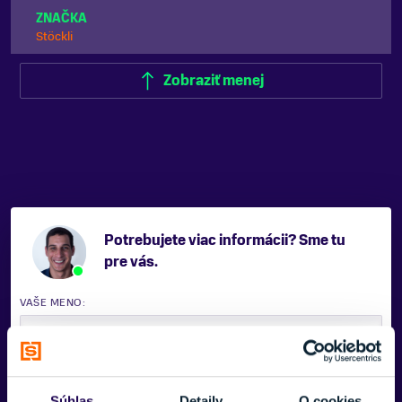
ZNAČKA
Stöckli
Zobraziť menej
Potrebujete viac informácii? Sme tu
pre vás.
VAŠE MENO:
E-MAIL:
Súhlas
Detaily
O cookies