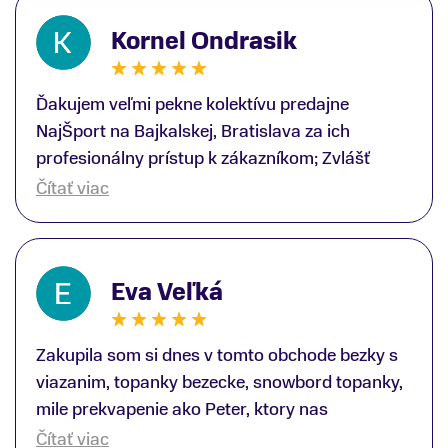
Kornel Ondrasik
Ďakujem veľmi pekne kolektívu predajne
NajŠport na Bajkalskej, Bratislava za ich
profesionálny prístup k zákazníkom; Zvlášť
ďakujem špecialistovi Martinovi Gunišovi za
Čítať viac
jeho odbornú pomoc pri kúpe nových lyží a
lyžiarskej obuvi, ako aj prilby.. všetko značka
Atomic; Pán Martin Guniš mi svojou
Eva Veľká
odbornosťou otvoril nové obzory a dozvedel
som sa, vďaka jeho profesionálnemu prístupu k
zákazníkovi, up-to-date informácie o nových
Zakupila som si dnes v tomto obchode bezky s
trendoch v lyžiarských technológiách; Z
viazanim, topanky bezecke, snowbord topanky,
predajne NajŠport som odchádzal s nakúpom
mile prekvapenie ako Peter, ktory nas
nového lyžiarského vybavenia nielen ako veľmi
obsluhoval mal prehlad, poradil nam super. Za
Čítať viac