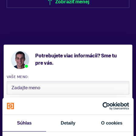
Zobraziť menej
Potrebujete viac informácii? Sme tu
pre vás.
VAŠE MENO:
E-MAIL:
Súhlas
Detaily
O cookies
TELEFÓNNE ČÍSLO: