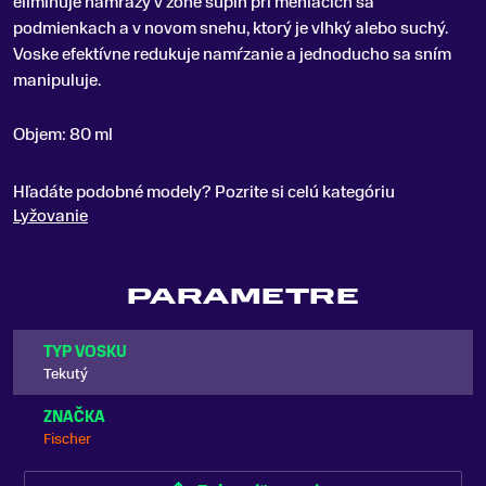
eliminuje námrazy v zóne šupín pri meniacich sa
podmienkach a v novom snehu, ktorý je vlhký alebo suchý
.
Voske efektívne redukuje namŕzanie a jednoducho sa sním
manipuluje.
Objem: 80 ml
Hľadáte podobné modely? Pozrite si celú kategóriu
Lyžovanie
PARAMETRE
TYP VOSKU
Tekutý
ZNAČKA
Fischer