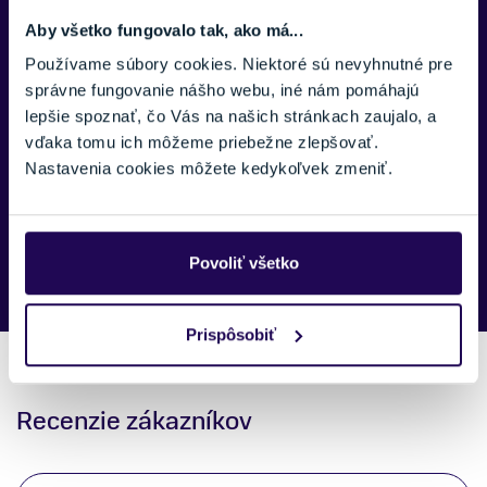
Aby všetko fungovalo tak, ako má...
Používame súbory cookies. Niektoré sú nevyhnutné pre
SPRÁVA:
správne fungovanie nášho webu, iné nám pomáhajú
lepšie spoznať, čo Vás na našich stránkach zaujalo, a
vďaka tomu ich môžeme priebežne zlepšovať.
Nastavenia cookies môžete kedykoľvek zmeniť.
Náš špecialista vám, čo najskôr zavolá ohľadom tohto
produktu.
Povoliť všetko
Prispôsobiť
Recenzie zákazníkov