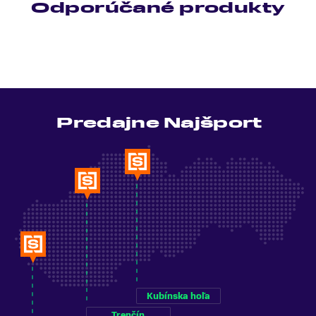
Odporúčané produkty
Predajne Najšport
Kubínska hoľa
Trenčín