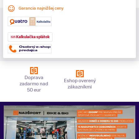
Garancia najnižšej ceny
Kalkulačka splátok
Doprava
Eshop overený
zadarmo nad
zákazníkmi
50 eur