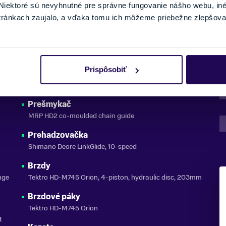
iektoré sú nevyhnutné pre správne fungovanie nášho webu, in
tránkach zaujalo, a vďaka tomu ich môžeme priebežne zlepšova
DETAIL
Prispôsobiť
Radenie
Shimano Deore LinkGlide
Prešmykač
MRP HD2 co-moulded chain guide
Prehadzovačka
Shimano Deore LinkGlide, 10-speed
Brzdy
nge
Tektro HD-M745 Orion, 4-piston, hydraulic disc, 203mm
Brzdové páky
Tektro HD-M745 Orion
t