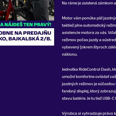
Na ráme je zaistená zámkom a
Motor vám ponúka päť jazdný
taktiež plne automatický reži
asistencie motora za vás. Vď
režimov počas jazdy a sústrediť
vybavený (okrem štyroch zákl
náklonu.
Jednotka RideControl Dash, kt
umožní komfortne ovládať vaše
jazdných režimov je súčasťou t
farebný displej, ktorý zobrazu
stavu batérie. Je tu tiež USB-C
Výrobca si vyhradzuje právo