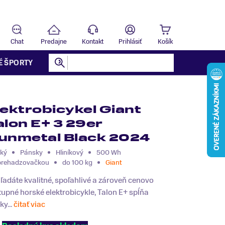
Predajňa
T
Chat
Predajne
Kontakt
Prihlásiť
Košík
É ŠPORTY
lektrobicykel Giant
alon E+ 3 29er
unmetal Black 2024
ký
Pánsky
Hliníkový
500 Wh
prehadzovačkou
do 100 kg
Giant
ľadáte kvalitné, spoľahlivé a zároveň cenovo
upné horské elektrobicykle, Talon E+ spĺňa
ky...
čitať viac