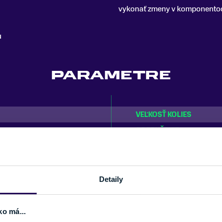
vykonať zmeny v komponentoch
u
PARAMETRE
VEĽKOSŤ KOLIES
cykle
ODPRUŽENIE
MATERIÁL RÁMU
KAPACITA BATÉRIE
VLASTNOSTI BICYKLA
Detaily
SEZÓNA
ko má...