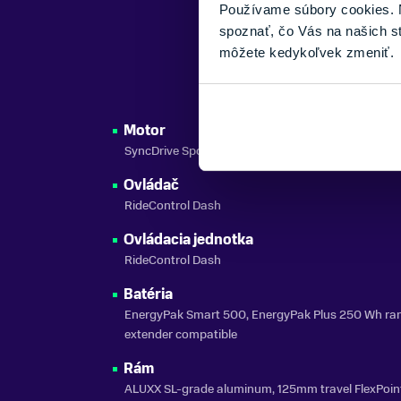
Používame súbory cookies. N
spoznať, čo Vás na našich s
môžete kedykoľvek zmeniť.
Motor
SyncDrive Sport 2, 75 Nm, powered by Yamaha
Ovládač
RideControl Dash
Ovládacia jednotka
RideControl Dash
Batéria
EnergyPak Smart 500, EnergyPak Plus 250 Wh ra
extender compatible
Rám
ALUXX SL-grade aluminum, 125mm travel FlexPoin