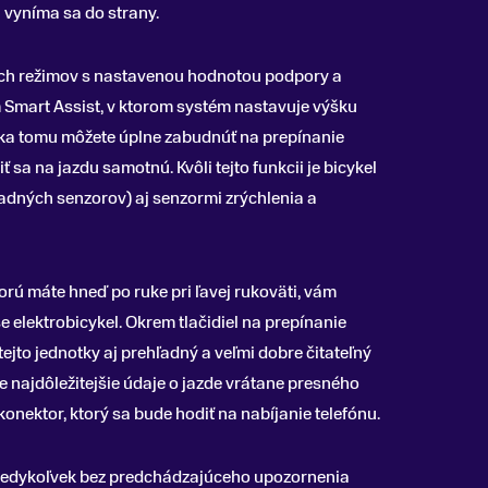
 vyníma sa do strany.
ch režimov s nastavenou hodnotou podpory a
m Smart Assist, v ktorom systém nastavuje výšku
aka tomu môžete úplne zabudnúť na prepínanie
 sa na jazdu samotnú. Kvôli tejto funkcii je bicykel
adných senzorov) aj senzormi zrýchlenia a
orú máte hneď po ruke pri ľavej rukoväti, vám
 elektrobicykel. Okrem tlačidiel na prepínanie
ejto jednotky aj prehľadný a veľmi dobre čitateľný
je najdôležitejšie údaje o jazde vrátane presného
 konektor, ktorý sa bude hodiť na nabíjanie telefónu.
 kedykoľvek bez predchádzajúceho upozornenia