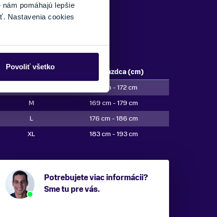
é nám pomáhajú lepšie
ť. Nastavenia cookies
Povoliť všetko
Veľkosť bicykla
Výška jazdca (cm)
S
162 cm - 172 cm
M
169 cm - 179 cm
L
176 cm - 186 cm
XL
183 cm - 193 cm
Potrebujete viac informácii?
Sme tu pre vás.