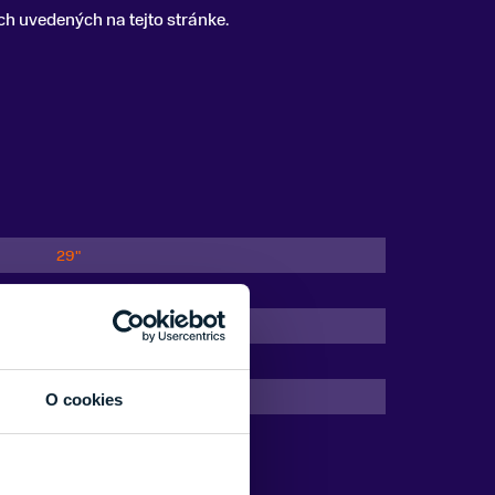
 uvedených na tejto stránke.
29"
Celoodpružené
Hliník
500 Wh
s prehadzovačkou
O cookies
2024