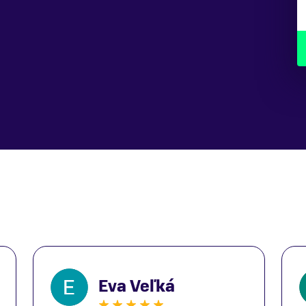
Pneumatiky
Maxxis Minion DHF 29X2.50" Foldable, TLR, EXO, 60TPI
[F]Maxxis Dissector 29X2.40" WT Foldable, TLR, EXO,
60TPI [R]
Zámok
Torx 25 Battery Lock with built-in Torque limiter
Eva Veľká