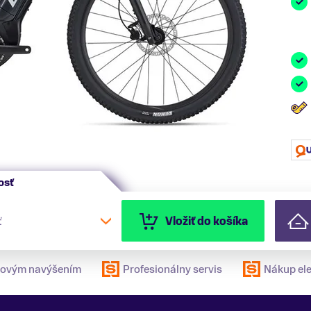
osť
ť
Vložiť do košíka
ulovým navýšením
Profesionálny servis
Nákup ele