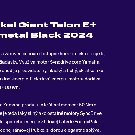
kel Giant Talon E+
metal Black 2024
vé a zároveň cenovo dostupné horské elektrobicykle,
ožiadavky
.
Využíva motor Syncdrive core Yamaha,
 chod je predvídateľný, hladký a tichý, skrátka ako
astnej energie. Elektrickú energiu motora dodáva
u 400 Wh.
re Yamaha produkuje krútiaci moment 50 Nm a
je teda taký silný ako ostatné motory SyncDrive,
 spotrebu energie z lítiovej batérie EnergyPak
odnej rámovej trubke, s ktorou elegantne splýva.