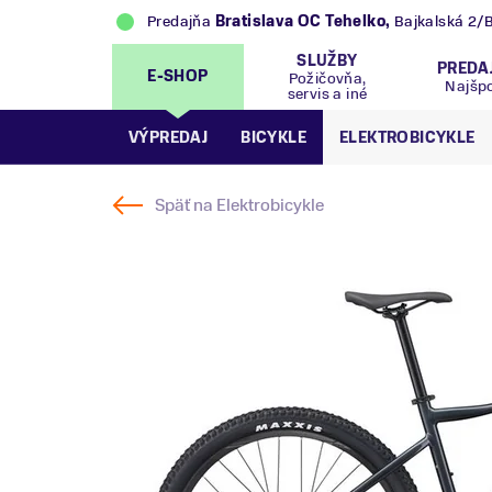
Predajňa
Bratislava OC Tehelko
,
Bajkalská 2/
SLUŽBY
PREDA
E-SHOP
Požičovňa,
Najšp
servis a iné
VÝPREDAJ
BICYKLE
ELEKTROBICYKLE
Späť na
Elektrobicykle