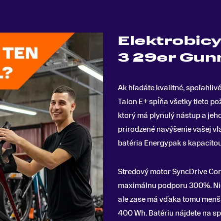
Elektrobicy
3 29er Gun
Ak hľadáte kvalitné, spoľahli
Talon E+ spĺňa všetky tieto p
ktorý má plynulý nástup a jeho
prirodzené navýšenie vašej vl
batéria Energypak s kapacito
Stredový motor SyncDrive Co
maximálnu podporu 300%. Nie 
ale zase má vďaka tomu menšiu
400 Wh. Batériu nájdete na sp