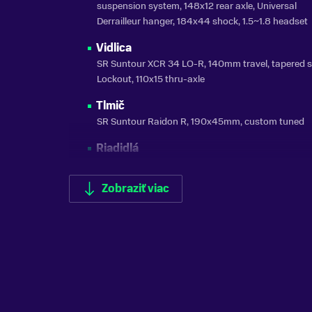
suspension system, 148x12 rear axle, Universal
Derrailleur hanger, 184x44 shock, 1.5~1.8 headset
Vidlica
SR Suntour XCR 34 LO-R, 140mm travel, tapered st
Lockout, 110x15 thru-axle
Tlmič
SR Suntour Raidon R, 190x45mm, custom tuned
Riadidlá
Giant Connect TR Riser 31.8x780mm
Zobraziť viac
Gripy
Giant Tactal single lock-on
Predstavec
Giant Contact
Sedlovka
Giant 30.9mm, 2-bolt Micro Adjustable, Forged
Aluminium