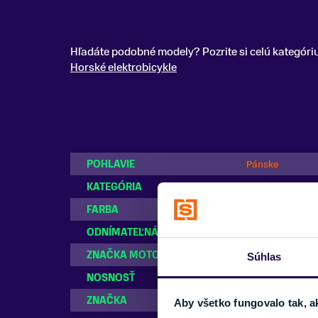
Hľadáte podobné modely? Pozrite si celú kategóri
Horské elektrobicykle
POHLAVIE
Pánske
KATEGÓRIA
Horské elektrobi
FARBA
Čierna
ODNÍMATEĽNÁ BATÉRIA
Áno
ZNAČKA MOTORA
Yamaha
Súhlas
NOSNOSŤ
do 100 kg
ZNAČKA
Giant
Aby všetko fungovalo tak, a