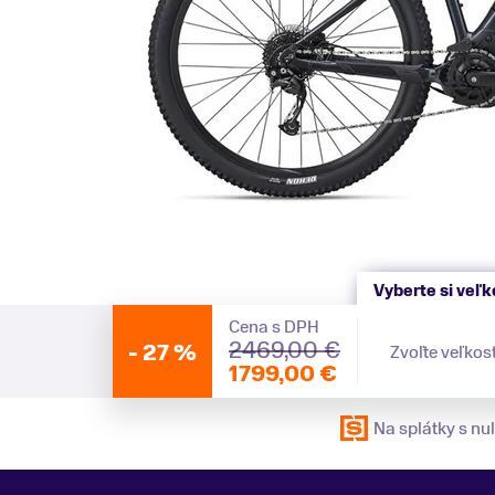
Vyberte si veľk
Cena s DPH
2469,00 €
-
27 %
Zvoľte veľkos
1799,00 €
Na splátky s n