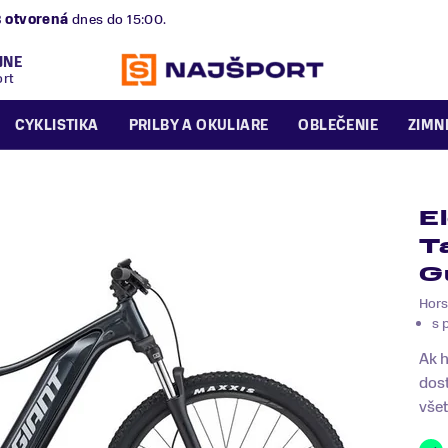
B
otvorená
dnes do 15:00.
JNE
ort
CYKLISTIKA
PRILBY A OKULIARE
OBLEČENIE
ZIMN
E
T
G
Hors
s 
Ak h
dost
všet