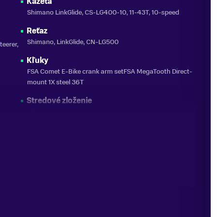
Kazeta
Shimano LinkGlide, CS-LG400-10, 11-43T, 10-speed
Reťaz
Shimano, LinkGlide, CN-LG500
eerer,
Kľuky
FSA Comet E-Bike crank arm setFSA MegaTooth Direct-
mount 1X steel 36T
Stredové zloženie
N/A
Ráfiky
Giant AM 29", Tubeless ready, 30mm inner width
Náboje
Giant eTracker Boost, [F] 110x15 [R] 148x12mm
Špice
Stainless Steel