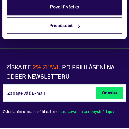
Trenčín
Povoliť všetko
Prispôsobiť
Bratislava - OC Tehelko
Trek Flagship Store Bratislava
ZÍSKAJTE
2% ZĽAVU
PO PRIHLÁSENÍ NA
ODBER NEWSLETTERU
Zadajte váš E-mail
Odoslať
Odoslaním e-mailu súhlasíte so
spracovaním osobných údajov