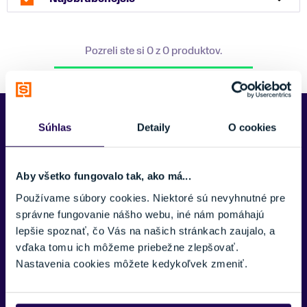
Pozreli ste si 0 z 0 produktov.
Predajne Najšport
Súhlas
Detaily
O cookies
Aby všetko fungovalo tak, ako má...
Používame súbory cookies. Niektoré sú nevyhnutné pre
správne fungovanie nášho webu, iné nám pomáhajú
lepšie spoznať, čo Vás na našich stránkach zaujalo, a
vďaka tomu ich môžeme priebežne zlepšovať.
Nastavenia cookies môžete kedykoľvek zmeniť.
Kubínska hoľa