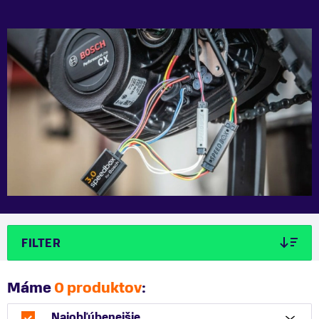
FILTER
Máme
0 produktov
:
Najobľúbenejšie