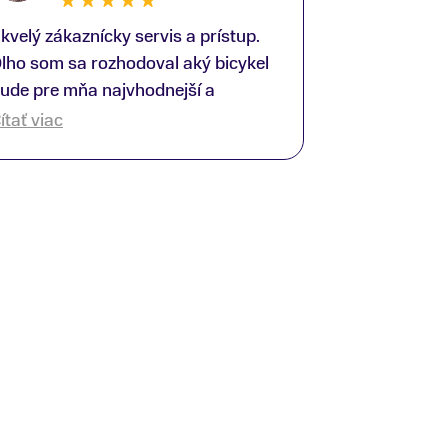
kvelý zákaznícky servis a prístup.
lho som sa rozhodoval aký bicykel
ude pre mňa najvhodnejší a
redajňu som navštívil viac krát.
ítať viac
ýmto by som sa rád poďakoval
liverovi, ktorý mi ochotne poradil a
omohol so správnym výberom a
otiahnutím nákupu do konca. Keby
aždý robil svoju prácu takto,
ungovalo by sa všetkým lepšie! :)