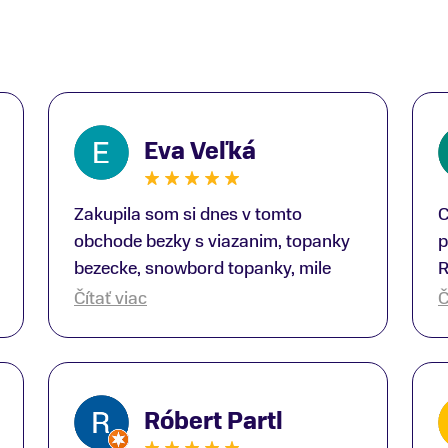
Eva Veľká
Zakupila som si dnes v tomto
C
obchode bezky s viazanim, topanky
p
bezecke, snowbord topanky, mile
R
prekvapenie ako Peter, ktory nas
b
Čítať viac
Č
obsluhoval mal prehlad, poradil nam
s
super. Za mna velmi mila obsluha,
V
dakujeme Eva zo Serede
a
o
Róbert Partl
E