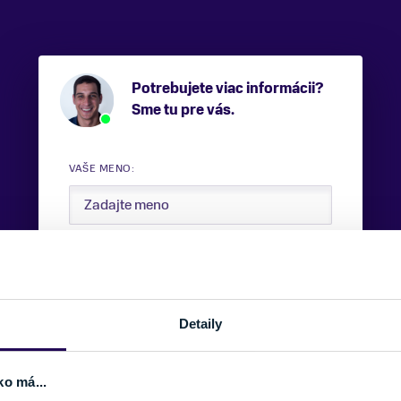
Potrebujete viac informácii?
Sme tu pre vás.
VAŠE MENO:
E-MAIL:
Detaily
TELEFÓNNE ČÍSLO:
ko má...