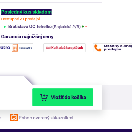
Posledný kus skladom
Dostupné v 1 predajni
Bratislava OC Tehelko
(Bajkalská 2/B)
+
-
Garancia najnižšej ceny
Kalkulačka splátok
Vložiť do košíka
n
Eshop overený zákazníkmi