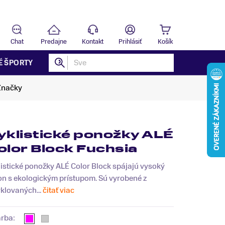
Predajňa
T
Chat
Predajne
Kontakt
Prihlásiť
Košík
É ŠPORTY
Značky
yklistické ponožky ALÉ
olor Block Fuchsia
istické ponožky ALÉ Color Block spájajú vysoký
on s ekologickým prístupom. Sú vyrobené z
klovaných...
čitať viac
arba: