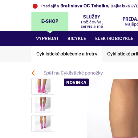
Predajňa
Bratislava OC Tehelko
,
Bajkalská 2/
SLUŽBY
PREDA
E-SHOP
Požičovňa,
Najšp
servis a iné
VÝPREDAJ
BICYKLE
ELEKTROBICYKLE
Cyklistické oblečenie a tretry
Cyklistické pri
Späť na
Cyklistické ponožky
NOVINKA