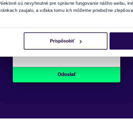
iektoré sú nevyhnutné pre správne fungovanie nášho webu, in
SPRÁVA:
tránkach zaujalo, a vďaka tomu ich môžeme priebežne zlepšova
Prispôsobiť
Náš špecialista vám, čo najskôr zavolá
ohľadom tohto produktu.