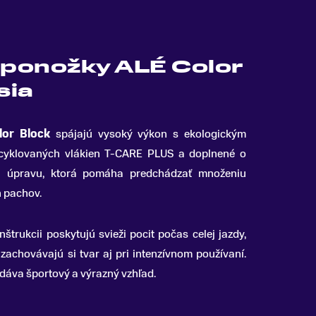
é ponožky ALÉ Color
sia
lor Block
spájajú vysoký výkon s ekologickým
cyklovaných vlákien T-CARE PLUS a doplnené o
nu úpravu, ktorá pomáha predchádzať množeniu
h pachov.
štrukcii poskytujú svieži pocit počas celej jazdy,
zachovávajú si tvar aj pri intenzívnom používaní.
dáva športový a výrazný vzhľad.