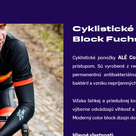
Cyklistick
Block Fuch
Cyklistické ponožky
ALÉ Co
prístupom
.
Sú vyrobené z re
permanentnú antibakteriál
baktérií a vzniku nepríjemnýc
Vďaka ľahkej a priedušnej kon
výborne odvádzajú vlhkosť a 
Moderný color block dizajn do
Hlavné vlastnosti: