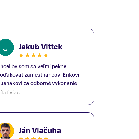
Jakub Vittek
hcel by som sa veľmi pekne
oďakovať zamestnancovi Erikovi
usnákovi za odborné vykonanie
ike-fittingu. Je to super človek na
ítať viac
právnom mieste a veľký odborník.
šetko patrične vysvetlil do detailov
 lajckou rečou. Na všetky moje
tázky odpovedal bez zaváhania.
Ján Vlačuha
šte raz ďakujem.