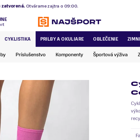
B
zatvorená.
Otvárame zajtra o 09:00.
JNE
ort
CYKLISTIKA
PRILBY A OKULIARE
OBLEČENIE
ZIMN
lby
Príslušenstvo
Komponenty
Športová výživa
C
C
Cykl
výk
recy
F