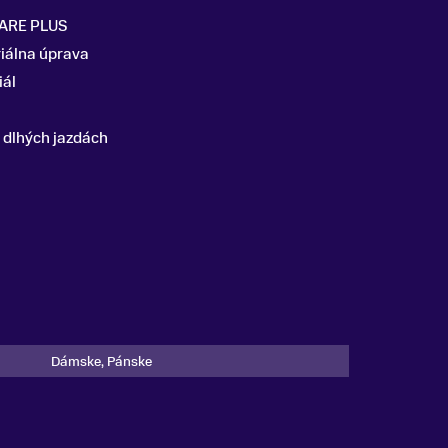
CARE PLUS
iálna úprava
iál
i dlhých jazdách
Dámske, Pánske