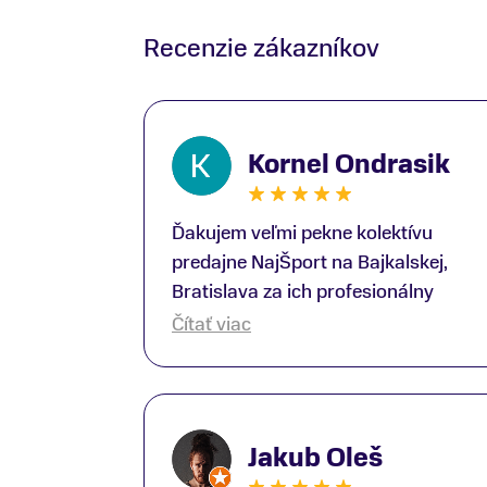
Recenzie zákazníkov
Kornel Ondrasik
Ďakujem veľmi pekne kolektívu
predajne NajŠport na Bajkalskej,
Bratislava za ich profesionálny
prístup k zákazníkom; Zvlášť
Čítať viac
ďakujem špecialistovi Martinovi
Gunišovi za jeho odbornú pomoc pri
kúpe nových lyží a lyžiarskej obuvi,
ako aj prilby.. všetko značka Atomic;
Jakub Oleš
Pán Martin Guniš mi svojou