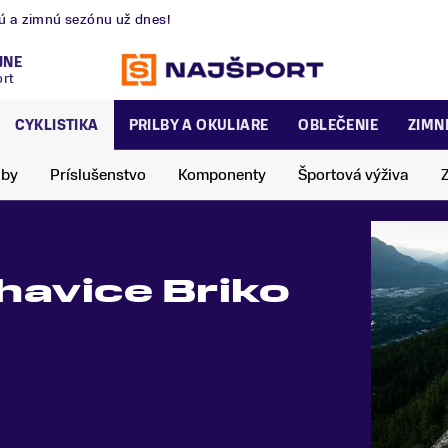
nú a zimnú sezónu už dnes!
JNE
ort
CYKLISTIKA
PRILBY A OKULIARE
OBLEČENIE
ZIMN
lby
Príslušenstvo
Komponenty
Športová výživa
havice Briko