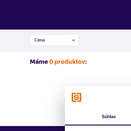
Cena
Máme
0 produktov
:
Súhlas