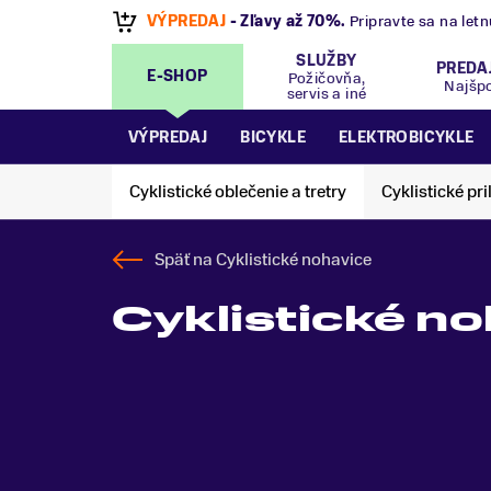
VÝPREDAJ
- Zľavy až 70%
.
Pripravte sa na let
SLUŽBY
PREDA
E-SHOP
Požičovňa,
Najšp
servis a iné
VÝPREDAJ
BICYKLE
ELEKTROBICYKLE
Cyklistické oblečenie a tretry
Cyklistické pri
Späť na
Cyklistické nohavice
Cyklistické no