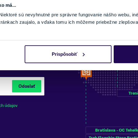
ko má...
iektoré sú nevyhnutné pre správne fungovanie nášho webu, in
tránkach zaujalo, a vďaka tomu ich môžeme priebežne zlepšova
Prispôsobiť
NÍ NA ODBER
Odoslať
Tren
ch údajov
Bratislava - OC Tehel
Trek Flagship Store Brati