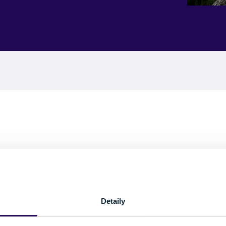
Pozreli ste si 0 z 0 produktov.
Detaily