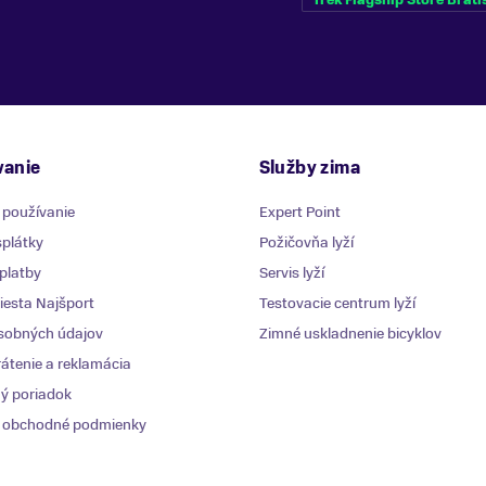
anie
Služby zima
 používanie
Expert Point
plátky
Požičovňa lyží
platby
Servis lyží
esta Najšport
Testovacie centrum lyží
sobných údajov
Zimné uskladnenie bicyklov
átenie a reklamácia
ý poriadok
 obchodné podmienky