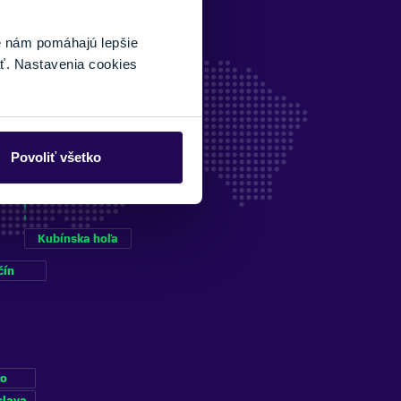
é nám pomáhajú lepšie
ť. Nastavenia cookies
Povoliť všetko
Kubínska hoľa
čín
ko
slava