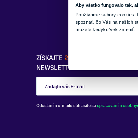
Aby všetko fungovalo tak, a
Používame súbory cookies. N
spoznať, čo Vás na našich s
môžete kedykoľvek zmeniť.
ZÍSKAJTE
2% ZĽAVU
PO PRIHLÁSE
NEWSLETTERU
Zadajte váš E-mail
Odoslaním e-mailu súhlasíte so
spracovaním osobný