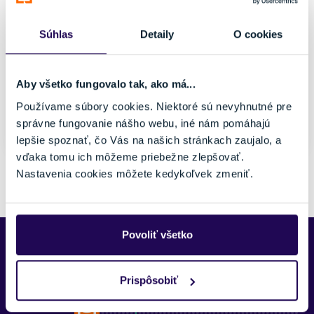
Pohlavie
Farba
Dámske
Biela, Červená, Čierna
Súhlas
Detaily
O cookies
Vhodné na
Značka
Voľný čas
Perfect Moment
Veľkosť
Aby všetko fungovalo tak, ako má...
uni
Používame súbory cookies. Niektoré sú nevyhnutné pre
správne fungovanie nášho webu, iné nám pomáhajú
Posledný kus skladom
lepšie spoznať, čo Vás na našich stránkach zaujalo, a
vďaka tomu ich môžeme priebežne zlepšovať.
Pozreli ste si 1 z 1 produktov.
Nastavenia cookies môžete kedykoľvek zmeniť.
Povoliť všetko
Predajne Najšport
Prispôsobiť