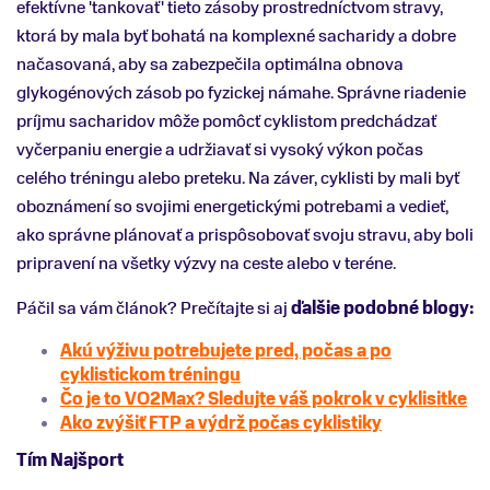
efektívne 'tankovať' tieto zásoby prostredníctvom stravy,
ktorá by mala byť bohatá na komplexné sacharidy a dobre
načasovaná, aby sa zabezpečila optimálna obnova
glykogénových zásob po fyzickej námahe. Správne riadenie
príjmu sacharidov môže pomôcť cyklistom predchádzať
vyčerpaniu energie a udržiavať si vysoký výkon počas
celého tréningu alebo preteku. Na záver, cyklisti by mali byť
oboznámení so svojimi energetickými potrebami a vedieť,
ako správne plánovať a prispôsobovať svoju stravu, aby boli
pripravení na všetky výzvy na ceste alebo v teréne.
Páčil sa vám článok? Prečítajte si aj
ďalšie podobné blogy:
Akú výživu potrebujete pred, počas a po
cyklistickom tréningu
Čo je to VO2Max? Sledujte váš pokrok v cyklisitke
Ako zvýšiť FTP a výdrž počas cyklistiky
Tím Najšport