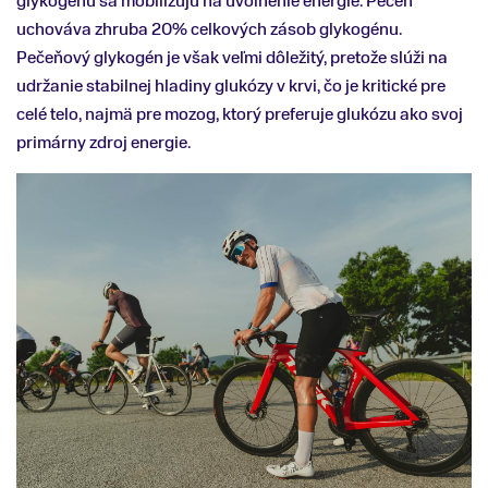
glykogénu sa mobilizujú na uvoľnenie energie. Pečeň
uchováva zhruba 20% celkových zásob glykogénu.
Pečeňový glykogén je však veľmi dôležitý, pretože slúži na
udržanie stabilnej hladiny glukózy v krvi, čo je kritické pre
celé telo, najmä pre mozog, ktorý preferuje glukózu ako svoj
primárny zdroj energie.