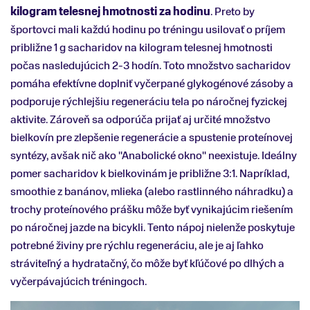
kilogram telesnej hmotnosti za hodinu
. Preto by
športovci mali každú hodinu po tréningu usilovať o príjem
približne 1 g sacharidov na kilogram telesnej hmotnosti
počas nasledujúcich 2-3 hodín. Toto množstvo sacharidov
pomáha efektívne doplniť vyčerpané glykogénové zásoby a
podporuje rýchlejšiu regeneráciu tela po náročnej fyzickej
aktivite. Zároveň sa odporúča prijať aj určité množstvo
bielkovín pre zlepšenie regenerácie a spustenie proteínovej
syntézy, avšak nič ako ''Anabolické okno'' neexistuje. Ideálny
pomer sacharidov k bielkovinám je približne 3:1. Napríklad,
smoothie z banánov, mlieka (alebo rastlinného náhradku) a
trochy proteínového prášku môže byť vynikajúcim riešením
po náročnej jazde na bicykli. Tento nápoj nielenže poskytuje
potrebné živiny pre rýchlu regeneráciu, ale je aj ľahko
stráviteľný a hydratačný, čo môže byť kľúčové po dlhých a
vyčerpávajúcich tréningoch.