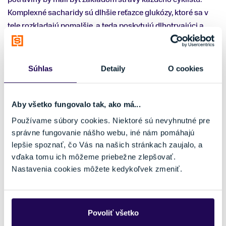
Komplexné sacharidy sú dlhšie reťazce glukózy, ktoré sa v
tele rozkladajú pomalšie, a teda poskytujú dlhotrvajúci a
stabilný prísun energie. Tieto sacharidy sú tiež bohaté na
vlákninu, ktorá pomáha udržiavať zdravie tráviaceho
systému a stabilnú hladinu cukru v krvi.
Súhlas
Detaily
O cookies
Okrem celozrnných obilnín, ryže a zemiakov sú ďalšími
skvelými zdrojmi komplexných sacharidov aj
strukoviny
Aby všetko fungovalo tak, ako má...
(napr. šošovica, hrach, fazuľa),
quinoa
,
cestoviny
z tvrdej
Používame súbory cookies. Niektoré sú nevyhnutné pre
pšenice
a
ovsené vločky
. Tieto potraviny by mali byť
správne fungovanie nášho webu, iné nám pomáhajú
pravidelnou súčasťou jedálnička, aby cyklista udržal
lepšie spoznať, čo Vás na našich stránkach zaujalo, a
optimálne zásoby glykogénu.
vďaka tomu ich môžeme priebežne zlepšovať.
Nastavenia cookies môžete kedykoľvek zmeniť.
Je dôležité poznamenať, že nielen komplexné, ale aj
jednoduché sacharidy
(napr. ovocné cukry alebo glukóza
v gélových doplnkoch) majú svoje miesto v strave cyklistov,
najmä počas a po náročných výkonoch, keď je potrebné
Povoliť všetko
rýchlo obnoviť energetické zásoby.