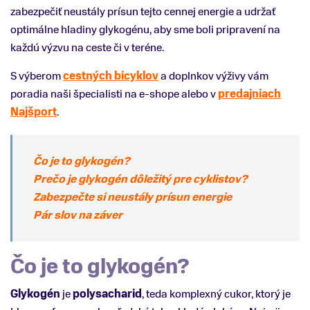
zabezpečiť neustály prísun tejto cennej energie a udržať
optimálne hladiny glykogénu, aby sme boli pripravení na
každú výzvu na ceste či v teréne.
S výberom
cestných bicyklov
a doplnkov výživy vám
poradia naši špecialisti na e-shope alebo v
predajniach
Najšport
.
Čo je to glykogén?
Prečo je glykogén dôležitý pre cyklistov?
Zabezpečte si neustály prísun energie
Pár slov na záver
Čo je to glykogén?
Glykogén
je
polysacharid
, teda komplexný cukor, ktorý je