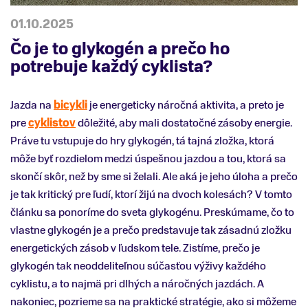
01.10.2025
Čo je to glykogén a prečo ho
potrebuje každý cyklista?
Jazda na
bicykli
je energeticky náročná aktivita, a preto je
pre
cyklistov
dôležité, aby mali dostatočné zásoby energie.
Práve tu vstupuje do hry glykogén, tá tajná zložka, ktorá
môže byť rozdielom medzi úspešnou jazdou a tou, ktorá sa
skončí skôr, než by sme si želali. Ale aká je jeho úloha a prečo
je tak kritický pre ľudí, ktorí žijú na dvoch kolesách? V tomto
článku sa ponoríme do sveta glykogénu. Preskúmame, čo to
vlastne glykogén je a prečo predstavuje tak zásadnú zložku
energetických zásob v ľudskom tele. Zistíme, prečo je
glykogén tak neoddeliteľnou súčasťou výživy každého
cyklistu, a to najmä pri dlhých a náročných jazdách. A
nakoniec, pozrieme sa na praktické stratégie, ako si môžeme