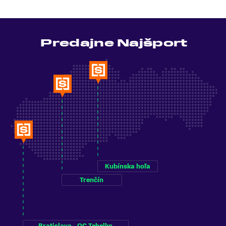
Predajne Najšport
Kubínska hoľa
Trenčín
Bratislava - OC Tehelko