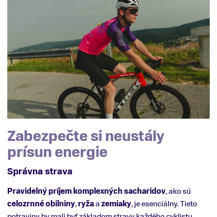
Zabezpečte si neustály
prísun energie
Správna strava
Pravidelný príjem komplexných sacharidov
, ako sú
celozrnné obilniny
,
ryža
a
zemiaky
, je esenciálny. Tieto
potraviny by mali byť základom stravy každého cyklistu.