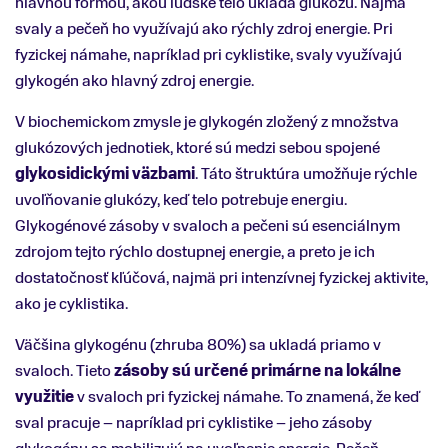
hlavnou formou, akou ľudské telo ukladá glukózu. Najmä
svaly a pečeň ho využívajú ako rýchly zdroj energie. Pri
fyzickej námahe, napríklad pri cyklistike, svaly využívajú
glykogén ako hlavný zdroj energie.
V biochemickom zmysle je glykogén zložený z množstva
glukózových jednotiek, ktoré sú medzi sebou spojené
glykosidickými väzbami
. Táto štruktúra umožňuje rýchle
uvoľňovanie glukózy, keď telo potrebuje energiu.
Glykogénové zásoby v svaloch a pečeni sú esenciálnym
zdrojom tejto rýchlo dostupnej energie, a preto je ich
dostatočnosť kľúčová, najmä pri intenzívnej fyzickej aktivite,
ako je cyklistika.
Väčšina glykogénu (zhruba 80%) sa ukladá priamo v
svaloch. Tieto
zásoby sú určené primárne na lokálne
využitie
v svaloch pri fyzickej námahe. To znamená, že keď
sval pracuje – napríklad pri cyklistike – jeho zásoby