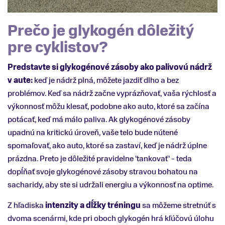
Prečo je glykogén dôležitý
pre cyklistov?
Predstavte si glykogénové zásoby ako palivovú nádrž
v aute:
keď je nádrž plná, môžete jazdiť dlho a bez
problémov. Keď sa nádrž začne vyprázňovať, vaša rýchlosť a
výkonnosť môžu klesať, podobne ako auto, ktoré sa začína
potácať, keď má málo paliva. Ak glykogénové zásoby
upadnú na kritickú úroveň, vaše telo bude nútené
spomaľovať, ako auto, ktoré sa zastaví, keď je nádrž úplne
prázdna. Preto je dôležité pravidelne 'tankovať' - teda
dopĺňať svoje glykogénové zásoby stravou bohatou na
sacharidy, aby ste si udržali energiu a výkonnosť na optime.
Z hľadiska
intenzity a dĺžky tréningu
sa môžeme stretnúť s
dvoma scenármi, kde pri oboch glykogén hrá kľúčovú úlohu