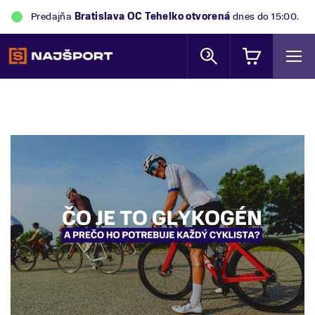
Predajňa
Bratislava OC Tehelko
otvorená
dnes do 15:00.