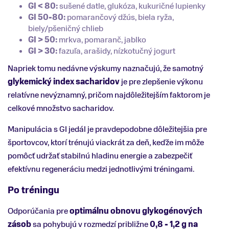
GI < 80:
sušené datle, glukóza, kukuričné lupienky
GI 50-80:
pomarančový džús, biela ryža,
biely/pšeničný chlieb
GI > 50:
mrkva, pomaranč, jablko
GI > 30:
fazuľa, arašidy, nízkotučný jogurt
Napriek tomu nedávne výskumy naznačujú, že samotný
glykemický index sacharidov
je pre zlepšenie výkonu
relatívne nevýznamný, pričom najdôležitejším faktorom je
celkové množstvo sacharidov.
Manipulácia s GI jedál je pravdepodobne dôležitejšia pre
športovcov, ktorí trénujú viackrát za deň, keďže im môže
pomôcť udržať stabilnú hladinu energie a zabezpečiť
efektívnu regeneráciu medzi jednotlivými tréningami.
Po tréningu
Odporúčania pre
optimálnu obnovu glykogénových
zásob
sa pohybujú v rozmedzí približne
0,8 - 1,2 g na