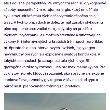
ale z odlišnej perspektívy. Pri dlhých trasách sú glykogénové
zásoby neoceniteľným zdrojom energie, ktorý umožňuje
cyklistovi udržať stálu rýchlosť a vytrvalosť počas celej
trasy. V týchto prípadoch je dôležité mať zásoby glykogénu
plne naplnené pred začiatkom jazdy, aby sa predišlo
rýchlemu vyčerpaniu a umožnilo efektívne a dlhotrvajúce
výkony. Pri intenzívnejších a kratších tréningoch, napríklad
pri šprintoch alebo intervalových jazdách, je glykogén
nevyhnutný pre rýchle a explozívne svalové kontrakcie. V
takýchto situáciách je schopnosť tela rýchlo využiť
glykogénové zásoby rozhodujúca pre maximálny výkon. Pre
cyklistov je preto kľúčové rozumieť, ako správne a efektívne
'tankovať' svoje zásoby glykogénu v závislosti od typu a
náročnosti plánovaného tréningu či pretekov.