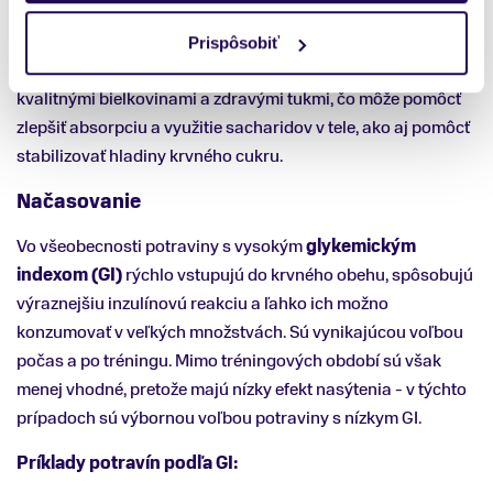
Rovnako je dôležité pristupovať k sacharidom vyvážene, čo
Prispôsobiť
znamená, že ich konzumáciu je dobré kombinovať s
kvalitnými bielkovinami a zdravými tukmi, čo môže pomôcť
zlepšiť absorpciu a využitie sacharidov v tele, ako aj pomôcť
stabilizovať hladiny krvného cukru.
Načasovanie
Vo všeobecnosti potraviny s vysokým
glykemickým
indexom (GI)
rýchlo vstupujú do krvného obehu, spôsobujú
výraznejšiu inzulínovú reakciu a ľahko ich možno
konzumovať v veľkých množstvách. Sú vynikajúcou voľbou
počas a po tréningu. Mimo tréningových období sú však
menej vhodné, pretože majú nízky efekt nasýtenia - v týchto
prípadoch sú výbornou voľbou potraviny s nízkym GI.
Príklady potravín podľa GI: