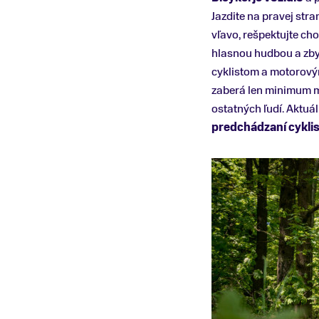
Jazdite na pravej str
vľavo, rešpektujte ch
hlasnou hudbou a zbyt
cyklistom a motorovým
zaberá len minimum mi
ostatných ľudí. Aktuál
predchádzaní cyklis