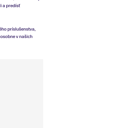
i a predísť
ého príslušenstva,
 osobne v našich