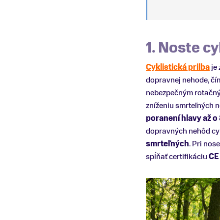
1. Noste cy
Cyklistická prilba
je
dopravnej nehode, čí
nebezpečným rotačným 
zníženiu smrteľných n
poranení hlavy až o
dopravných nehôd cyk
smrteľných
. Pri nos
spĺňať certifikáciu
CE