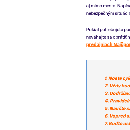
aj mimo mesta. Napísa
nebezpečným situáci
Pokiaľ potrebujete po
neváhajte sa obrátiť
predajniach Najšpo
1. Noste cyk
2. Vždy buďt
3. Dodržiav
4. Pravidel
5. Naučte s
6. Vopred si
7. Buďte ost