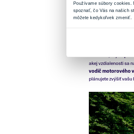
2. Vždy buď
Používame súbory cookies. N
spoznať, čo Vás na našich s
Používajte jasné oble
môžete kedykoľvek zmeniť.
podmienok, ako je nap
malo byť osadené biel
zvýšia vašu viditeľno
Vedeli ste, že je
lepšie
akej vzdialenosti sa n
vodič motorového v
plánujete zvýšiť vaš