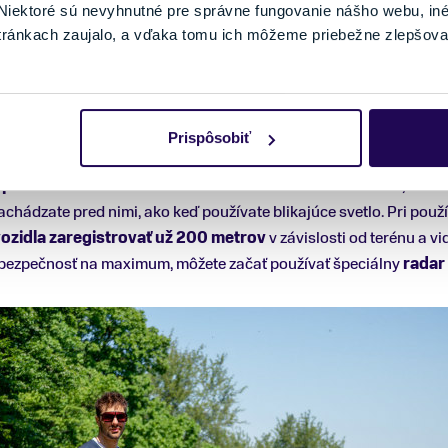
te viditeľní
iektoré sú nevyhnutné pre správne fungovanie nášho webu, in
tránkach zaujalo, a vďaka tomu ich môžeme priebežne zlepšova
čenie a reflexné prvky, najmä počas jazdy v noci alebo za zhorše
ríklad dážď, šero a hmla.
Predné a zadné svetlá na bicykli
sú n
e svetlo vzadu červené. Reflexné pásky na rámoch, pedáloch, obl
sť v premávke.
Prispôsobiť
 používať zadné svetlo bez blikania
? Je to z toho dôvodu, že vod
achádzate pred nimi, ako keď používate blikajúce svetlo. Pri použí
ozidla zaregistrovať už 200 metrov
v závislosti od terénu a vid
u bezpečnosť na maximum, môžete začať používať špeciálny
radar