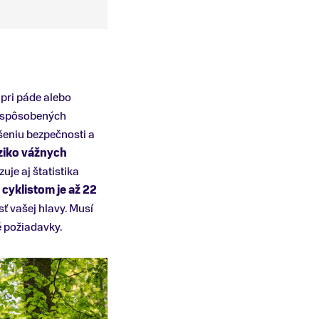
 pri páde alebo
h spôsobených
šeniu bezpečnosti a
iziko vážnych
uje aj štatistika
yklistom je až 22
sť vašej hlavy. Musí
é požiadavky.