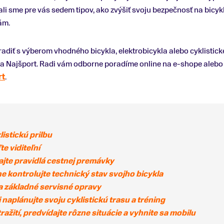
li sme pre vás sedem tipov, ako zvýšiť svoju bezpečnosť na bicykl
ám.
radiť s výberom vhodného bicykla, elektrobicykla alebo cyklistick
 na Najšport. Radi vám odborne poradíme online na e-shope alebo
rt
.
listickú prilbu
e viditeľní
ajte pravidlá cestnej premávky
ne kontrolujte technický stav svojho bicykla
a základné servisné opravy
 naplánujte svoju cyklistickú trasu a tréning
ražití, predvídajte rôzne situácie a vyhnite sa mobilu