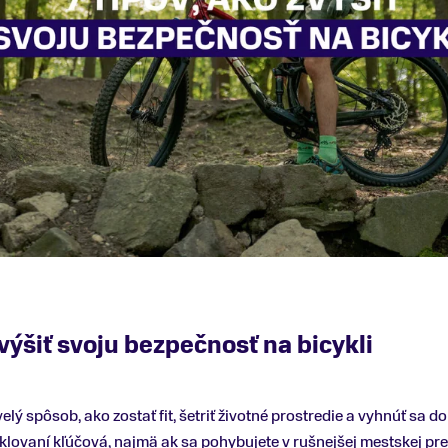
zvýšiť svoju bezpečnosť na bicykli
velý spôsob, ako zostať fit, šetriť životné prostredie a vyhnúť s
yklovaní kľúčová, najmä ak sa pohybujete v rušnejšej mestskej pre