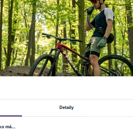
Detaily
ko má...