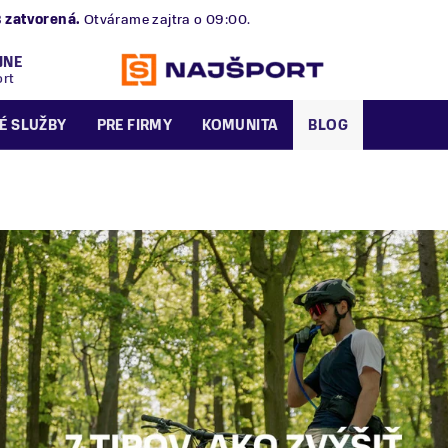
B
zatvorená.
Otvárame zajtra o 09:00.
JNE
ort
É SLUŽBY
PRE FIRMY
KOMUNITA
BLOG