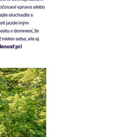
dbočovaní vpravo alebo
ajte sluchadla s
sti jazde iným
estu v domnení, že
nielen seba, ale aj
lenosť pri