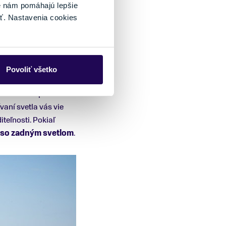
é nám pomáhajú lepšie
ť. Nastavenia cookies
ných svetelných
evyhnutné. Vpredu by
ečení alebo kolesách
Povoliť všetko
iči vedia lepšie určiť v
vaní svetla vás vie
iteľnosti. Pokiaľ
 so zadným svetlom
.