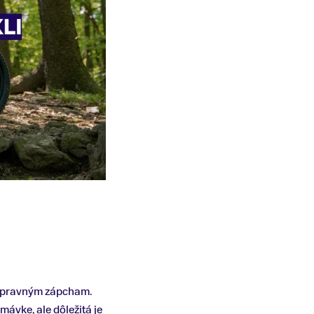
a dopravným zápcham.
mávke, ale dôležitá je