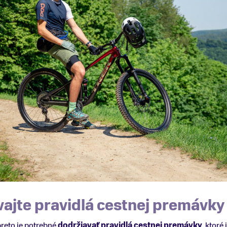
vajte pravidlá cestnej premávky
reto je potrebné
dodržiavať pravidlá cestnej premávky
, ktoré