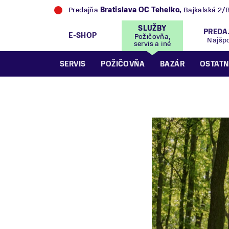
Predajňa
Bratislava OC Tehelko
,
Bajkalská 2/
SLUŽBY
PREDA
E-SHOP
Požičovňa,
Najšp
servis a iné
SERVIS
POŽIČOVŇA
BAZÁR
OSTATN