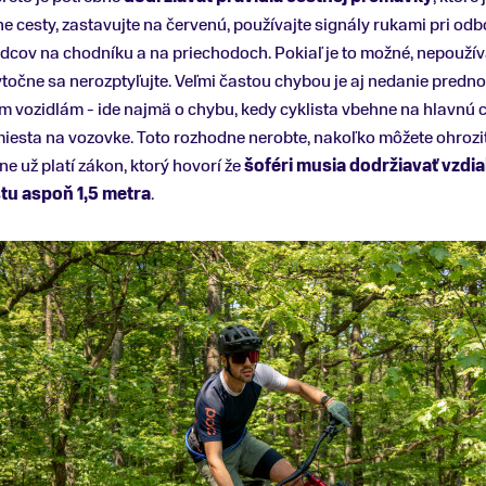
ane cesty, zastavujte na červenú, používajte signály rukami pri o
odcov na chodníku a na priechodoch. Pokiaľ je to možné, nepoužív
očne sa nerozptyľujte. Veľmi častou chybou je aj nedanie predno
 vozidlám - ide najmä o chybu, kedy cyklista vbehne na hlavnú c
esta na vozovke. Toto rozhodne nerobte, nakoľko môžete ohroziť 
ne už platí zákon, ktorý hovorí že
šoféri musia dodržiavať vzdia
tu aspoň 1,5 metra
.