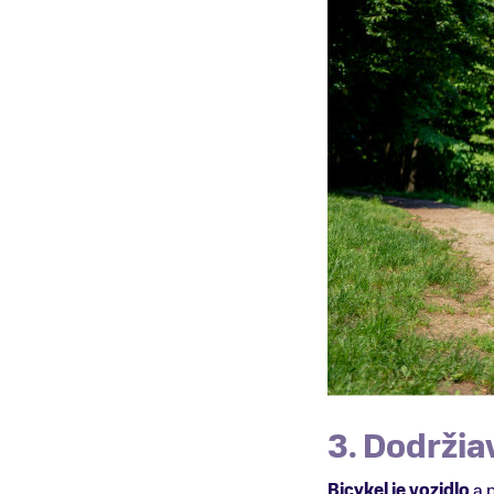
3. Dodržia
Bicykel je vozidlo
a p