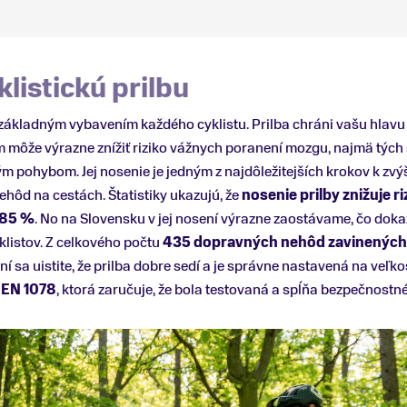
klistickú prilbu
 základným vybavením každého cyklistu. Prilba chráni vašu hlavu
m môže výrazne znížiť riziko vážnych poranení mozgu, najmä týc
pohybom. Jej nosenie je jedným z najdôležitejších krokov k zvý
ehôd na cestách. Štatistiky ukazujú, že
nosenie prilby znižuje r
 85 %
. No na Slovensku v jej nosení výrazne zaostávame, čo dokaz
listov. Z celkového počtu
435 dopravných nehôd zavinených c
ení sa uistite, že prilba dobre sedí a je správne nastavená na veľko
 EN 1078
, ktorá zaručuje, že bola testovaná a spĺňa bezpečnostn