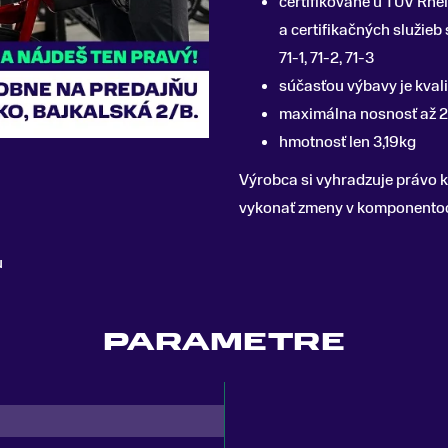
certifikované u TÜV Rhe
a certifikačných služie
71-1, 71-2, 71-3
súčasťou výbavy je kval
maximálna nosnosť až 
hmotnosť len 3,19kg
Výrobca si vyhradzuje právo
vykonať zmeny v komponentoch
u
PARAMETRE