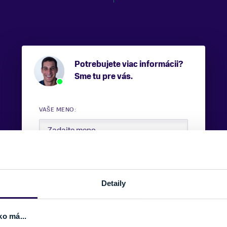
Potrebujete viac informácii?
Sme tu pre vás.
VAŠE MENO:
E-MAIL:
Detaily
TELEFÓNNE ČÍSLO:
ko má...