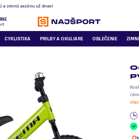
nú a zimnú sezónu už dnes!
JNE
ort
CYKLISTIKA
PRILBY A OKULIARE
OBLEČENIE
ZIMN
O
P
Kva
rámo
viac