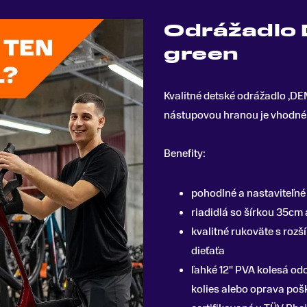
Odrážadlo
green
Kvalitné detské odrážadlo ,D
nástupovou hranou je vhodné 
Benefity:
pohodlné a nastaviteľné
riadidlá so šírkou 35cm
kvalitné rukoväte s rozš
dieťaťa
ľahké 12" PVA kolesá od
kolies alebo oprava poš