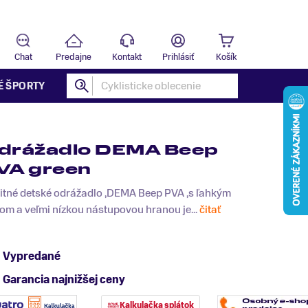
Predajňa
B
Chat
Predajne
Kontakt
Prihlásiť
Košík
É ŠPORTY
drážadlo DEMA Beep
VA green
litné detské odrážadlo ,DEMA Beep PVA ,s ľahkým
m a veľmi nízkou nástupovou hranou je...
čitať
Vypredané
Garancia najnižšej ceny
Kalkulačka splátok