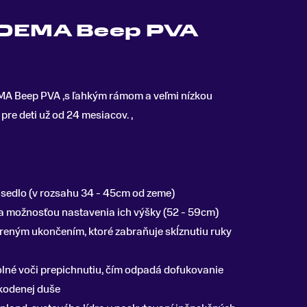
 DEMA Beep PVA
EMA Beep PVA ,s ľahkým rámom a veľmi nízkou
pre deti už od 24 mesiacov
.
,
 sedlo (v rozsahu 34 - 45cm od zeme)
 a možnosťou nastavenia ich výšky (52 - 59cm)
íreným ukončením, ktoré zabraňuje skĺznutiu ruky
olné voči prepichnutiu, čím odpadá dofukovanie
kodenej duše