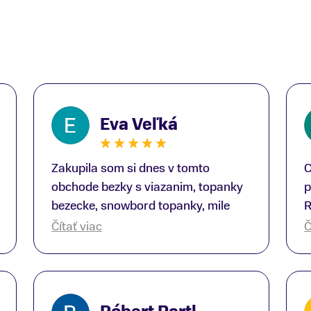
Eva Veľká
Zakupila som si dnes v tomto
C
obchode bezky s viazanim, topanky
p
bezecke, snowbord topanky, mile
R
prekvapenie ako Peter, ktory nas
b
Čítať viac
Č
obsluhoval mal prehlad, poradil nam
s
super. Za mna velmi mila obsluha,
V
dakujeme Eva zo Serede
a
o