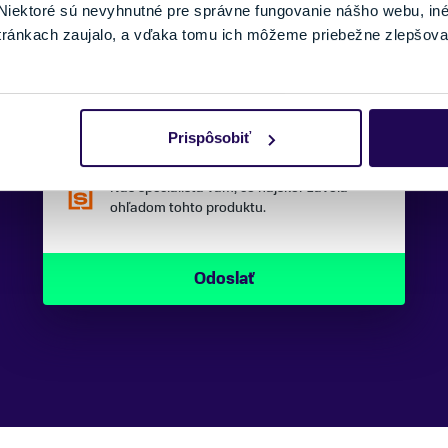
iektoré sú nevyhnutné pre správne fungovanie nášho webu, in
tránkach zaujalo, a vďaka tomu ich môžeme priebežne zlepšova
SPRÁVA:
Prispôsobiť
Náš špecialista vám, čo najskôr zavolá
ohľadom tohto produktu.