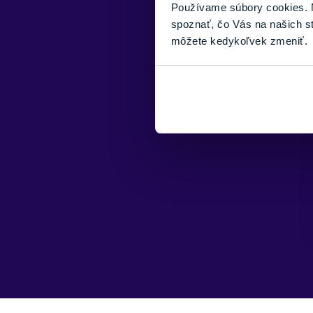
Používame súbory cookies. N
spoznať, čo Vás na našich s
môžete kedykoľvek zmeniť.