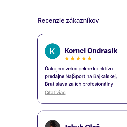
Recenzie zákazníkov
Kornel Ondrasik
Ďakujem veľmi pekne kolektívu
predajne NajŠport na Bajkalskej,
Bratislava za ich profesionálny
prístup k zákazníkom; Zvlášť
Čítať viac
ďakujem špecialistovi Martinovi
Gunišovi za jeho odbornú pomoc pri
kúpe nových lyží a lyžiarskej obuvi,
ako aj prilby.. všetko značka Atomic;