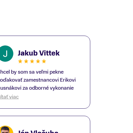
Jakub Vittek
hcel by som sa veľmi pekne
oďakovať zamestnancovi Erikovi
usnákovi za odborné vykonanie
ike-fittingu. Je to super človek na
ítať viac
právnom mieste a veľký odborník.
šetko patrične vysvetlil do detailov
 lajckou rečou. Na všetky moje
tázky odpovedal bez zaváhania.