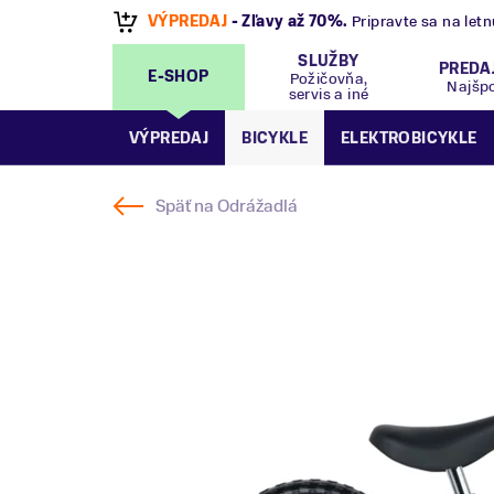
VÝPREDAJ
- Zľavy až 70%
.
Pripravte sa na let
SLUŽBY
PREDA
E-SHOP
Požičovňa,
Najšp
servis a iné
VÝPREDAJ
BICYKLE
ELEKTROBICYKLE
Späť na
Odrážadlá