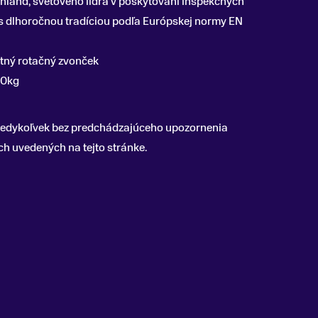
inland, svetového lídra v poskytovaní inšpekčných
b s dlhoročnou tradíciou podľa Európskej normy EN
itný rotačný zvonček
20kg
 kedykoľvek bez predchádzajúceho upozornenia
 uvedených na tejto stránke.